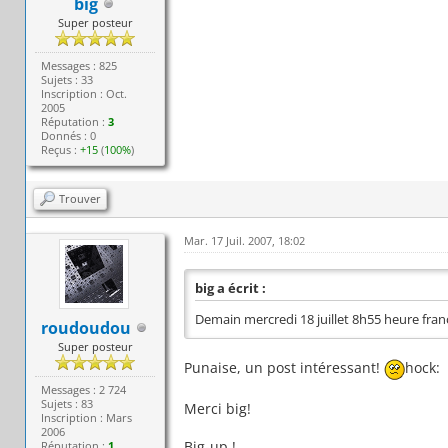
big
Super posteur
Messages : 825
Sujets : 33
Inscription : Oct.
2005
Réputation :
3
Donnés : 0
Reçus :
+15
(
100%
)
Trouver
Mar. 17 Juil. 2007, 18:02
big a écrit :
Demain mercredi 18 juillet 8h55 heure franç
roudoudou
Super posteur
Punaise, un post intéressant!
hock:
Messages : 2 724
Sujets : 83
Merci big!
Inscription : Mars
2006
Big-up !
Réputation :
1