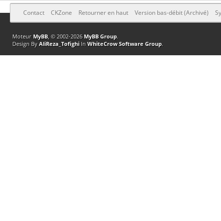
Contact
CKZone
Retourner en haut
Version bas-débit (Archivé)
Sy
Moteur
MyBB
, © 2002-2026
MyBB Group
.
Design By
AliReza_Tofighi
In
WhiteCrow Software Group
.