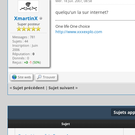
Mer. 18 Juil. 2007, 08:58
quelqu'un la sur internet?
XmartinX
Super posteur
One life One choice
http://www.xxxexplo.com
Messages : 781
Sujets : 44
Inscription : Juin
2006
Réputation :
0
Donnés : 0
Reçus :
+3
-1
(
50%
)
Site web
Trouver
«
Sujet précédent
|
Sujet suivant
»
Sujets ap
Sujet