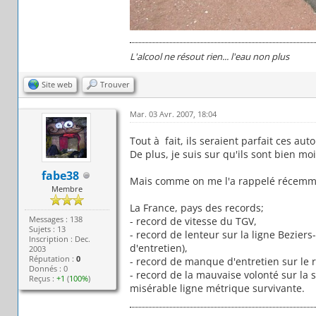
L'alcool ne résout rien... l'eau non plus
Site web
Trouver
Mar. 03 Avr. 2007, 18:04
Tout à fait, ils seraient parfait ces auto
De plus, je suis sur qu'ils sont bien 
fabe38
Mais comme on me l'a rappelé récemment,
Membre
La France, pays des records;
Messages : 138
- record de vitesse du TGV,
Sujets : 13
- record de lenteur sur la ligne Bezi
Inscription : Dec.
d'entretien),
2003
Réputation :
0
- record de manque d'entretien sur le 
Donnés : 0
- record de la mauvaise volonté sur la 
Reçus :
+1
(
100%
)
misérable ligne métrique survivante.