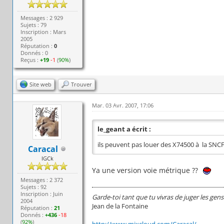
Messages : 2 929
Sujets : 79
Inscription : Mars
2005
Réputation :
0
Donnés : 0
Reçus :
+19
-1
(
90%
)
Site web
Trouver
Mar. 03 Avr. 2007, 17:06
le_geant a écrit :
ils peuvent pas louer des X74500 à la SNCF
Caracal
IGCk
Ya une version voie métrique ??
Messages : 2 372
Sujets : 92
Inscription : Juin
Garde-toi tant que tu vivras de juger les gens
2004
Jean de la Fontaine
Réputation :
21
Donnés :
+436
-18
(
92%
)
http://www.mixcloud.com/Caracal/