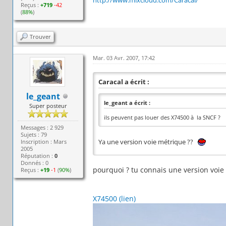
Reçus :
+719
-42
(
88%
)
Trouver
Mar. 03 Avr. 2007, 17:42
Caracal a écrit :
le_geant
le_geant a écrit :
Super posteur
ils peuvent pas louer des X74500 à la SNCF ?
Messages : 2 929
Sujets : 79
Ya une version voie métrique ??
Inscription : Mars
2005
Réputation :
0
Donnés : 0
pourquoi ? tu connais une version voie
Reçus :
+19
-1
(
90%
)
X74500 (lien)