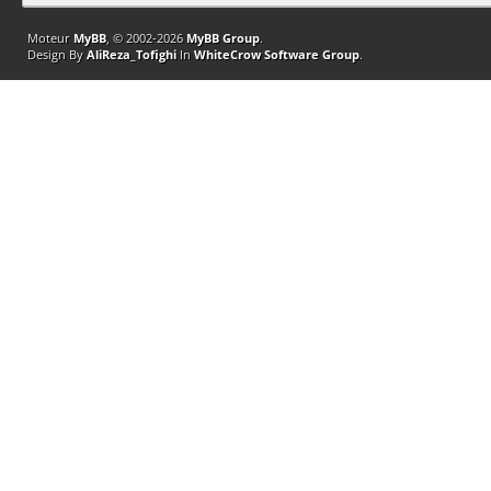
Moteur
MyBB
, © 2002-2026
MyBB Group
.
Design By
AliReza_Tofighi
In
WhiteCrow Software Group
.