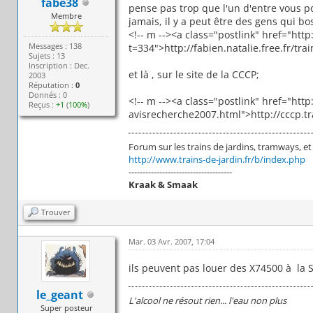
fabe38
pense pas trop que l'un d'entre vous p
Membre
jamais, il y a peut être des gens qui b
<!-- m --><a class="postlink" href="htt
Messages : 138
t=334">http://fabien.natalie.free.fr/trai
Sujets : 13
Inscription : Dec.
et là , sur le site de la CCCP;
2003
Réputation :
0
Donnés : 0
<!-- m --><a class="postlink" href="http
Reçus :
+1
(
100%
)
avisrecherche2007.html">http://cccp.tra
Forum sur les trains de jardins, tramways, et to
http://www.trains-de-jardin.fr/b/index.php
-------------------------------------
Kraak & Smaak
Trouver
Mar. 03 Avr. 2007, 17:04
ils peuvent pas louer des X74500 à la 
le_geant
L'alcool ne résout rien... l'eau non plus
Super posteur