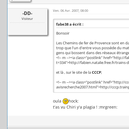
Ven. 06 Avr. 2007, 08:00
-DD-
Visiteur
fabe38 a écrit :
Bonsoir
Les Chemins de fer de Provence sont en dan
trop que l'un d'entre vous possède du matos
gens qui bossent dans des réseaux étranger
<!-- m --><a class="postlink" href="http://
t=334">http://fabien.natalie.free.fr/trains-d
et là , sur le site de la
CCCP
;
<!-- m --><a class="postlink" href="http://cc
avisrecherche2007.html">http://cccp.trainpr
oula
hock:
t'as vu Chiri y'a plagia ! :mrgreen: