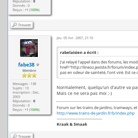
Réputation :
0
Donnés : 0
Reçus :
+1
(
100%
)
Trouver
Jeu. 05 Avr. 2007, 21:10
rabelaisien a écrit :
J'ai relayé l'appel dans des forums, les mod
fabe38
href="http://lineoz.jexiste.fr/forum/index.p
Membre
pas en odeur de sainteté, l'ont viré. Est ce
Messages : 138
Normalement, quelqu'un d'autre va pas
Sujets : 13
Inscription : Dec.
Mais ce ne sera pas moi ;-)
2003
Réputation :
0
Donnés : 0
Forum sur les trains de jardins, tramways, et to
Reçus :
+1
(
100%
)
http://www.trains-de-jardin.fr/b/index.php
-------------------------------------
Kraak & Smaak
Trouver