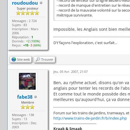
- record de lenteur sur la ligne Beziers-N
roudoudou
- record de manque d'entretien sur le rése
Super posteur
- record de la mauvaise volonté sur la seco
métrique survivante.
Messages : 2 724
Sujets : 83
Impossible, les Anglais sont bien meilleu
Inscription : Mars
2006
Réputation :
1
Donnés :
+2
(
100%
)
D't'façons l'exploration, c'est surfait...
Reçus :
+15
-3
(
66%
)
Site web
Trouver
Jeu. 05 Avr. 2007, 21:07
Ben, au rythme actuel, disons qu'on va 
anglais pour tenter les records de l'a
Et comme tout le monde possède des mo
fabe38
meilleures qu'aujourd'hui, ça va donner
Membre
Forum sur les trains de jardins, tramways, et to
Messages : 138
http://www.trains-de-jardin.fr/b/index.php
Sujets : 13
Inscription : Dec.
-------------------------------------
2003
Kraak & Smaak