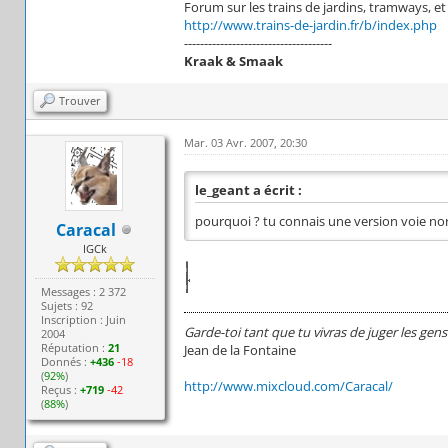
Forum sur les trains de jardins, tramways, et to
http://www.trains-de-jardin.fr/b/index.php
-------------------------------------
Kraak & Smaak
Trouver
Mar. 03 Avr. 2007, 20:30
le_geant a écrit :
pourquoi ? tu connais une version voie no
Caracal
IGCk
Messages : 2 372
Sujets : 92
Inscription : Juin
Garde-toi tant que tu vivras de juger les gens
2004
Réputation :
21
Jean de la Fontaine
Donnés :
+436
-18
(
92%
)
http://www.mixcloud.com/Caracal/
Reçus :
+719
-42
(
88%
)