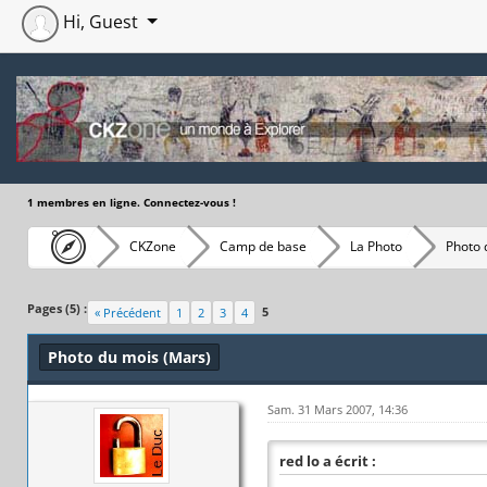
Hi, Guest
1 membres en ligne. Connectez-vous !
CKZone
Camp de base
La Photo
Photo 
Moyenne : 0 (0 vote(s))
1
2
3
4
5
Pages (5) :
5
« Précédent
1
2
3
4
Photo du mois (Mars)
Sam. 31 Mars 2007, 14:36
red lo a écrit :