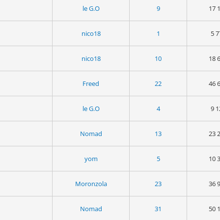
le G.O
9
17 
nico18
1
5 7
nico18
10
18 
Freed
22
46 
le G.O
4
9 1
Nomad
13
23 
yom
5
10 
Moronzola
23
36 
Nomad
31
50 