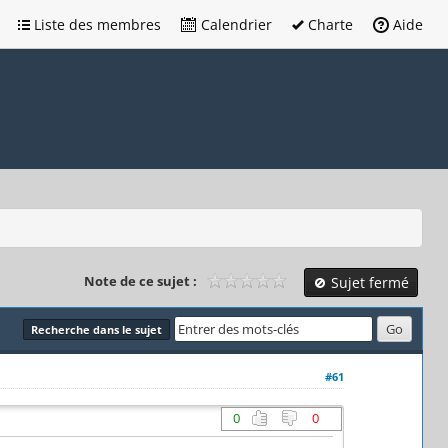
Liste des membres
Calendrier
Charte
Aide
Note de ce sujet :
Sujet fermé
Recherche dans le sujet
#61
0
0