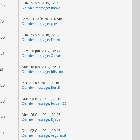
Lun. 27 Mai 2019, 12:59
145
Dernier message
:
Raska
Sam. 11 Août 2018, 18:48
79
Dernier message
:
guy
Lun. 28 Mai 2018, 22:12
656
Dernier message
:
Freed
Dim. 30 Juil. 2017, 10:38
681
Dernier message
:
Xalran
Mar. 10 Jan. 2012, 19:10
21
Dernier message
:
blistum
Jeu. 29 Dec. 2011, 00:18
203
Dernier message
:
BertB
Mar. 08 Nov. 2011, 21:19
338
Dernier message
:
bubar_33
Mer. 26 Oct. 2011, 21:05
920
Dernier message
:
Djabam
Dim. 02 Oct. 2011, 19:46
161
Dernier message
:
Argonaut