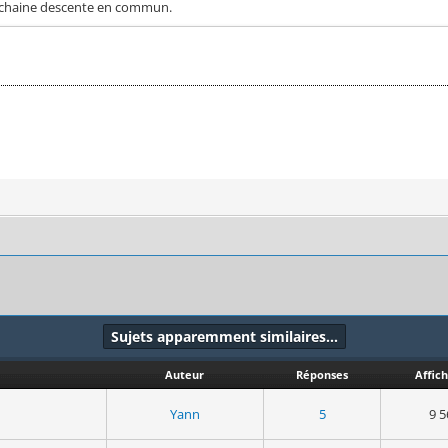
prochaine descente en commun.
Sujets apparemment similaires…
Auteur
Réponses
Affic
Yann
5
9 5