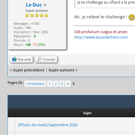
je te challenge au ciflard a la 
Le Duc
Super posteur
Ah, je relève le challenge !
Messages : 4 300
Sujets : 388
Odi profanum vulgus et arceo
Inscription : Nov. 2002
Réputation :
3
http://www.lucasfalchero.com
Donnés : 0
Reçus :
+26
-17
(
20%
)
Site web
Trouver
«
Sujet précédent
|
Sujet suivant
»
Pages (5) :
5
« Précédent
1
2
3
4
Sujet
[Photo du mois] Septembre 2020