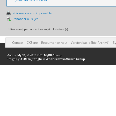
Voir une version imprimable
S’abonner au sujet
Utilisateur(s) parcourant ce sujet : 1 visiteur(s)
Contact
CKZone
Retourner en haut
Version bas-débit (Archivé)
Sy
Moteur
MyBB
, © 2002-2026
MyBB Group
.
Design By
AliReza_Tofighi
In
WhiteCrow Software Group
.