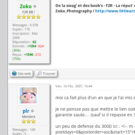
De la swag' et des boob's - F2R - La réput' c
Zoko
Zoko_Photography /
http://www.littlear
F2R BB !
Messages : 6 078
Sujets : 170
Inscription : Mai
2004
Réputation :
62
Donnés :
+1354
-624
(
36%
)
Reçus :
+1546
-213
(
75%
)
Site web
Trouver
Ven. 16 Fév. 2007, 16:44
moi ca fait plus d'un an que je l'ai mis 
Je ne pensse pas que mettre le lien soit
plr
garantie saute.... (sauf si il repasse en
Membre
un peu de defense du 300D ici : <!-- m 
Messages : 169
postdays=0&postorder=asc&start=15">htt
Sujets : 5