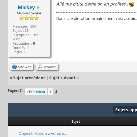
Allé ma p'tite dame on en profites !
Mickey
Membre Senior
Dans lâexploration urbaine rien n'est acquis
Messages : 354
Sujets : 28
Inscription : Dec.
2002
Réputation :
0
Donnés : 0
Reçus : 0
Site web
Trouver
«
Sujet précédent
|
Sujet suivant
»
Pages (2) :
2
« Précédent
1
Sujets ap
Sujet
Objectifs Canon à vendre...