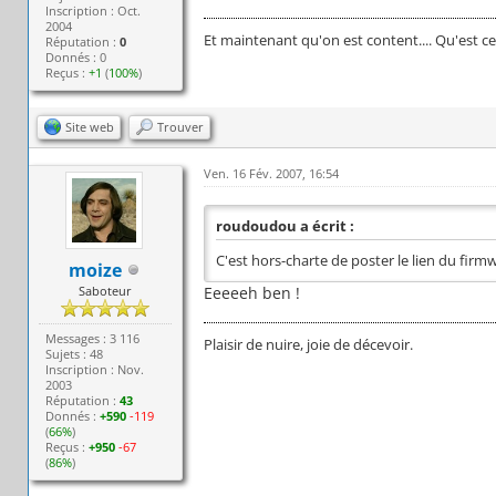
Inscription : Oct.
2004
Et maintenant qu'on est content.... Qu'est ce
Réputation :
0
Donnés : 0
Reçus :
+1
(
100%
)
Site web
Trouver
Ven. 16 Fév. 2007, 16:54
roudoudou a écrit :
C'est hors-charte de poster le lien du firmw
moize
Saboteur
Eeeeeh ben !
Messages : 3 116
Plaisir de nuire, joie de décevoir.
Sujets : 48
Inscription : Nov.
2003
Réputation :
43
Donnés :
+590
-119
(
66%
)
Reçus :
+950
-67
(
86%
)