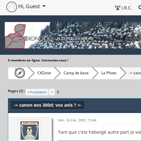
Hi, Guest
I.R.C.
5 membres en ligne. Connectez-vous !
CKZone
Camp de base
La Photo
-> can
Pages (2) :
2
« Précédent
1
-> canon eos 300d; vos avis ? <-
Ven. 16 Fév. 2007, 15:46
Tant que c'est hébergé autre part je vo