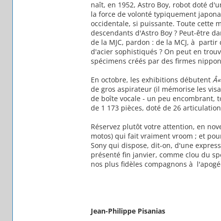
naît, en 1952, Astro Boy, robot doté d'u
la force de volonté typiquement japonais
occidentale, si puissante. Toute cette my
descendants d'Astro Boy ? Peut-être da
de la MJC, pardon : de la MCJ, à partir
d'acier sophistiqués ? On peut en trou
spécimens créés par des firmes nippon
En octobre, les exhibitions débutent
Â«
de gros aspirateur (il mémorise les vi
de boîte vocale - un peu encombrant, t
de 1 173 pièces, doté de 26 articulatio
Réservez plutôt votre attention, en no
motos) qui fait vraiment vroom ; et pou
Sony qui dispose, dit-on, d'une expressi
présenté fin janvier, comme clou du spe
nos plus fidèles compagnons à l'apogée 
Jean-Philippe Pisanias