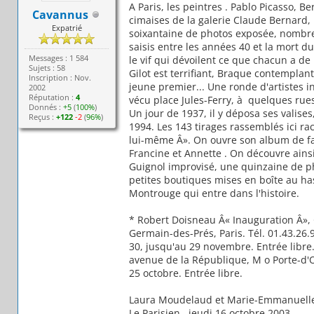
A Paris, les peintres . Pablo Picasso, B
Cavannus
cimaises de la galerie Claude Bernard, 
Expatrié
soixantaine de photos exposée, nombreux
saisis entre les années 40 et la mort d
Messages : 1 584
le vif qui dévoilent ce que chacun a d
Sujets : 58
Gilot est terrifiant, Braque contempla
Inscription : Nov.
jeune premier... Une ronde d'artistes 
2002
Réputation :
4
vécu place Jules-Ferry, à quelques rues
Donnés :
+5
(
100%
)
Un jour de 1937, il y déposa ses valise
Reçus :
+122
-2
(
96%
)
1994. Les 143 tirages rassemblés ici ra
lui-même Â». On ouvre son album de fami
Francine et Annette . On découvre ainsi
Guignol improvisé, une quinzaine de p
petites boutiques mises en boîte au ha
Montrouge qui entre dans l'histoire.
* Robert Doisneau Â« Inauguration Â», G
Germain-des-Prés, Paris. Tél. 01.43.26.
30, jusqu'au 29 novembre. Entrée libre.
avenue de la République, M o Porte-d'
25 octobre. Entrée libre.
Laura Moudelaud et Marie-Emmanuelle
Le Parisien , jeudi 16 octobre 2003