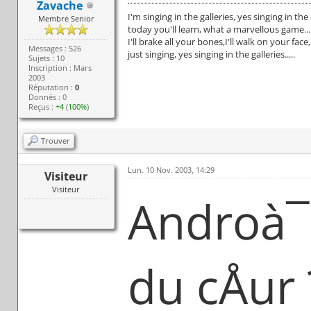
Zavache
I'm singing in the galleries, yes singing in the
Membre Senior
today you'll learn, what a marvellous game...
I'll brake all your bones,I'll walk on your face,
Messages : 526
just singing, yes singing in the galleries.....
Sujets : 10
Inscription : Mars
2003
Réputation :
0
Donnés : 0
Reçus :
+4
(
100%
)
Trouver
Lun. 10 Nov. 2003, 14:29
Visiteur
Visiteur
Androà¯
du cÅur 