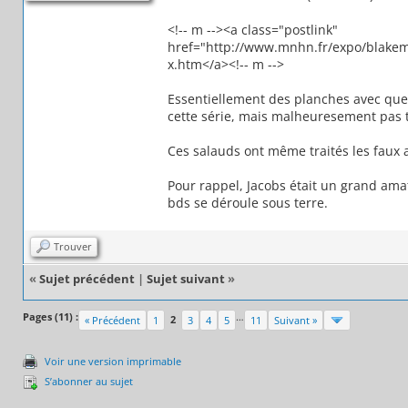
<!-- m --><a class="postlink"
href="http://www.mnhn.fr/expo/blake
x.htm</a><!-- m -->
Essentiellement des planches avec que
cette série, mais malheuresement pas tr
Ces salauds ont même traités les faux
Pour rappel, Jacobs était un grand ama
bds se déroule sous terre.
Trouver
«
Sujet précédent
|
Sujet suivant
»
Pages (11) :
…
2
« Précédent
1
3
4
5
11
Suivant »
Voir une version imprimable
S’abonner au sujet