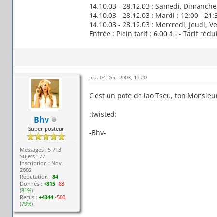
14.10.03 - 28.12.03 : Samedi, Dimanche 
14.10.03 - 28.12.03 : Mardi : 12:00 - 21:
14.10.03 - 28.12.03 : Mercredi, Jeudi, Ve
Entrée : Plein tarif : 6.00 â¬ - Tarif rédui
Jeu. 04 Dec. 2003, 17:20
C'est un pote de lao Tseu, ton Monsieu
:twisted:
Bhv
Super posteur
-Bhv-
Messages : 5 713
Sujets : 77
Inscription : Nov.
2002
Réputation :
84
Donnés :
+815
-83
(
81%
)
Reçus :
+4344
-500
(
79%
)