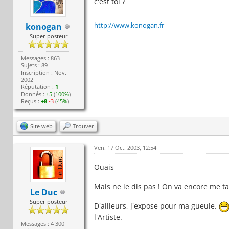
c'est toi ?
http://www.konogan.fr
konogan
Super posteur
Messages : 863
Sujets : 89
Inscription : Nov.
2002
Réputation :
1
Donnés :
+5
(
100%
)
Reçus :
+8
-3
(
45%
)
Site web
Trouver
Ven. 17 Oct. 2003, 12:54
Ouais
Mais ne le dis pas ! On va encore me ta
Le Duc
Super posteur
D'ailleurs, j'expose pour ma gueule.
l'Artiste.
Messages : 4 300