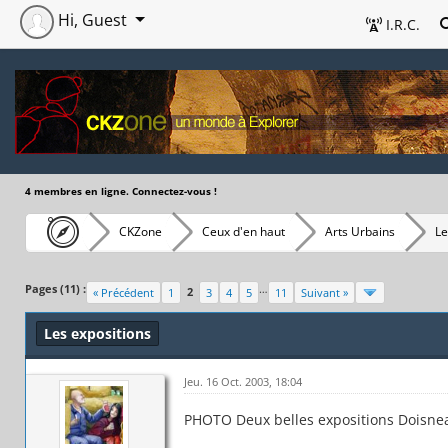
Hi, Guest
I.R.C.
4 membres en ligne. Connectez-vous !
CKZone
Ceux d'en haut
Arts Urbains
Le
Pages (11) :
…
2
« Précédent
1
3
4
5
11
Suivant »
Les expositions
Jeu. 16 Oct. 2003, 18:04
PHOTO Deux belles expositions Doisne