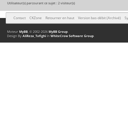
Utilisateur(s) parcourant ce sujet : 2 visiteur(s)
Contact
CKZone
Retourner en haut
Version bas-débit (Archivé)
Sy
Moteur
MyBB
, © 2002-2026
MyBB Group
.
Design By
AliReza_Tofighi
In
WhiteCrow Software Group
.