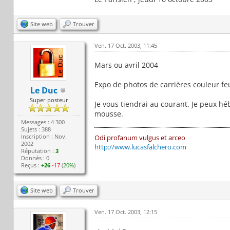
Site web
Trouver
Ven. 17 Oct. 2003, 11:45
Mars ou avril 2004
Expo de photos de carrières couleur feu
Le Duc
Super posteur
Je vous tiendrai au courant. Je peux h
mousse.
Messages : 4 300
Sujets : 388
Inscription : Nov.
Odi profanum vulgus et arceo
2002
http://www.lucasfalchero.com
Réputation :
3
Donnés : 0
Reçus :
+26
-17
(
20%
)
Site web
Trouver
Ven. 17 Oct. 2003, 12:15