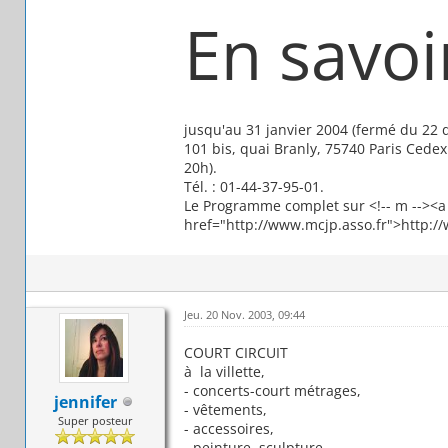
En savoi
jusqu'au 31 janvier 2004 (fermé du 22 
101 bis, quai Branly, 75740 Paris Cede
20h).
Tél. : 01-44-37-95-01.
Le Programme complet sur <!-- m --><a 
href="http://www.mcjp.asso.fr">http://
Jeu. 20 Nov. 2003, 09:44
COURT CIRCUIT
à la villette,
- concerts-court métrages,
jennifer
- vêtements,
Super posteur
- accessoires,
- peinture, sculpture