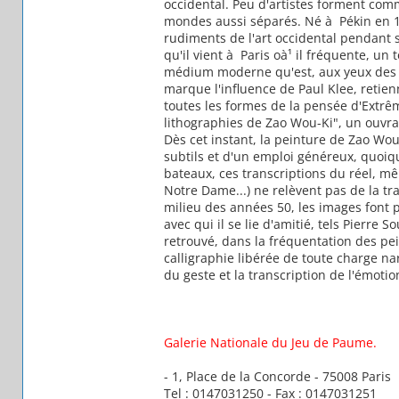
occidental. Peu d'artistes forment comm
mondes aussi séparés. Né à Pékin en 19
rudiments de l'art occidental pendant 
qu'il vient à Paris oà¹ il fréquente, un
médium moderne qu'est, aux yeux des Ch
marque l'influence de Paul Klee, retie
toutes les formes de la pensée d'Extrême
lithographies de Zao Wou-Ki", un ouvr
Dès cet instant, la peinture de Zao Wou-
subtils et d'un emploi généreux, quoique
bateaux, ces transcriptions du réel, mê
Notre Dame...) ne relèvent pas de la tr
milieu des années 50, les images font 
avec qui il se lie d'amitié, tels Pierre
retrouvé, dans la fréquentation des pei
calligraphie libérée de toute charge nar
du geste et la transcription de l'émotio
Galerie Nationale du Jeu de Paume.
- 1, Place de la Concorde - 75008 Paris
Tel : 0147031250 - Fax : 0147031251