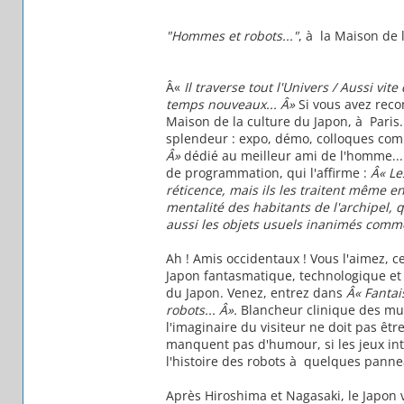
"Hommes et robots..."
, à la Maison de 
Â«
Il traverse tout l'Univers / Aussi vite
temps nouveaux... Â»
Si vous avez reco
Maison de la culture du Japon, à Paris.
splendeur : expo, démo, colloques co
Â»
dédié au meilleur ami de l'homme... a
de programmation, qui l'affirme :
Â« Le
réticence, mais ils les traitent même e
mentalité des habitants de l'archipel, 
aussi les objets usuels inanimés comm
Ah ! Amis occidentaux ! Vous l'aimez, ce
Japon fantasmatique, technologique et s
du Japon. Venez, entrez dans
Â« Fantai
robots... Â».
Blancheur clinique des mu
l'imaginaire du visiteur ne doit pas êt
manquent pas d'humour, si les jeux inte
l'histoire des robots à quelques panne
Après Hiroshima et Nagasaki, le Japon v