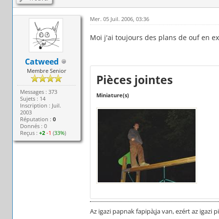
Mer. 05 Juil. 2006, 03:36
Moi j'ai toujours des plans de ouf en e
Catweed
Membre Senior
Pièces jointes
Messages : 373
Miniature(s)
Sujets : 14
Inscription : Juil.
2003
Réputation :
0
Donnés : 0
Reçus :
+2
-1
(
33%
)
Az igazi papnak fapipà¡ja van, ezért az igazi pi