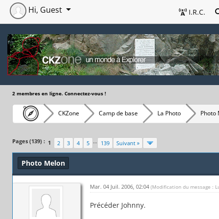
Hi, Guest
I.R.C.
2 membres en ligne. Connectez-vous !
CKZone
Camp de base
La Photo
Photo
Pages (139) :
…
1
2
3
4
5
139
Suivant »
Photo Melon
Mar. 04 Juil. 2006, 02:04
(Modification du message : L
Précéder Johnny.