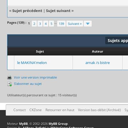
«
Sujet précédent
|
Sujet suivant
»
Pages (139) :
…
1
2
3
4
5
139
Suivant »
Sujets ap
Sujet
Auteur
le MAKINA'melon
arnak /s bistre
Voir une version imprimable
S’abonner au sujet
Utilisateur(s) parcourant ce sujet : 15 visiteur(s)
Contact
CKZone
Retourner en haut
Version bas-débit (Archivé)
Sy
Moteur
MyBB
, © 2002-2026
MyBB Group
.
Design By
AliReza_Tofighi
In
WhiteCrow Software Group
.