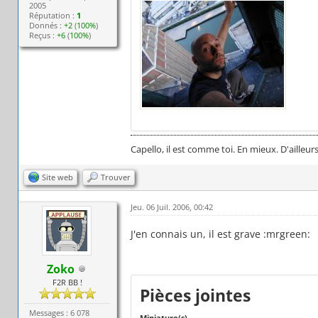
2005
Réputation :
1
Donnés :
+2
(
100%
)
Reçus :
+6
(
100%
)
Capello, il est comme toi. En mieux. D'ailleurs,
Site web
Trouver
Jeu. 06 Juil. 2006, 00:42
J'en connais un, il est grave :mrgreen:
Zoko
F2R BB !
Pièces jointes
Messages : 6 078
Miniature(s)