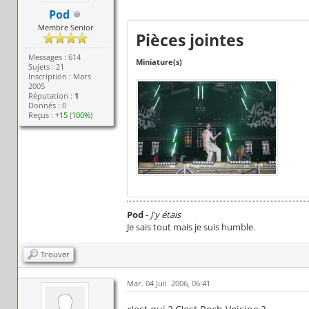
Pod
Membre Senior
Pièces jointes
Messages : 614
Miniature(s)
Sujets : 21
Inscription : Mars
2005
Réputation :
1
Donnés : 0
Reçus :
+15
(
100%
)
Pod
-
J'y étais
Je sais tout mais je suis humble.
Trouver
Mar. 04 Juil. 2006, 06:41