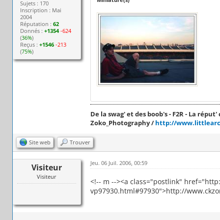
Sujets : 170
Inscription : Mai
2004
Réputation :
62
Donnés :
+1354
-624
(
36%
)
Reçus :
+1546
-213
(
75%
)
De la swag' et des boob's - F2R - La réput' c
Zoko_Photography /
http://www.littlear
Site web
Trouver
Jeu. 06 Juil. 2006, 00:59
Visiteur
Visiteur
<!-- m --><a class="postlink" href="ht
vp97930.html#97930">http://www.ckzon