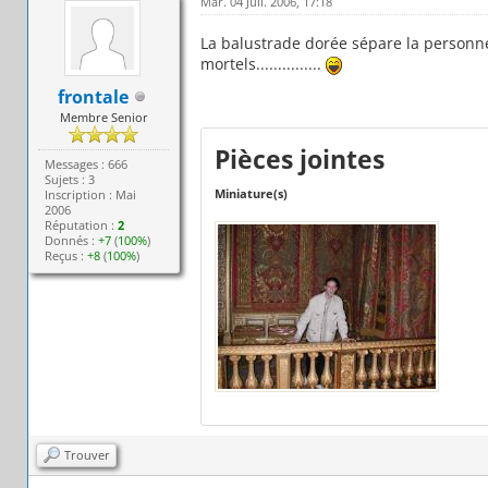
Mar. 04 Juil. 2006, 17:18
La balustrade dorée sépare la person
mortels...............
frontale
Membre Senior
Pièces jointes
Messages : 666
Sujets : 3
Miniature(s)
Inscription : Mai
2006
Réputation :
2
Donnés :
+7
(
100%
)
Reçus :
+8
(
100%
)
Trouver