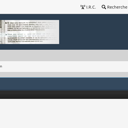
I.R.C.
Recherche
on