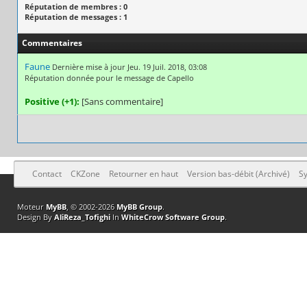
Réputation de membres : 0
Réputation de messages : 1
Commentaires
Faune
Dernière mise à jour Jeu. 19 Juil. 2018, 03:08
Réputation donnée pour le message de Capello
Positive (+1):
[Sans commentaire]
Contact
CKZone
Retourner en haut
Version bas-débit (Archivé)
Sy
Moteur
MyBB
, © 2002-2026
MyBB Group
.
Design By
AliReza_Tofighi
In
WhiteCrow Software Group
.