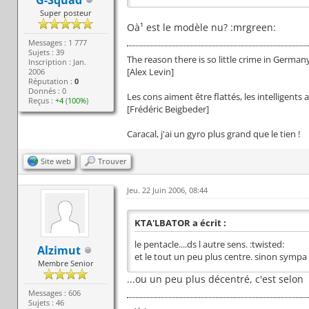
Super posteur
Oà¹ est le modèle nu? :mrgreen:
Messages : 1 777
Sujets : 39
The reason there is so little crime in Germany 
Inscription : Jan.
[Alex Levin]
2006
Réputation :
0
Donnés : 0
Les cons aiment être flattés, les intelligents 
Reçus :
+4
(
100%
)
[Frédéric Beigbeder]
Caracal, j'ai un gyro plus grand que le tien !
Site web
Trouver
Jeu. 22 Juin 2006, 08:44
KTA'LBATOR a écrit :
le pentacle....ds l autre sens. :twisted:
Alzimut
et le tout un peu plus centre. sinon sympa
Membre Senior
...ou un peu plus décentré, c'est selon
Messages : 606
Sujets : 46