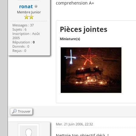
comprehension A+
ronat
Membre Junior
Messages : 37
Pièces jointes
Sujets : 6
Inscription : Août
2005
Miniature(s)
Réputation :
0
Donnés : 0
Reçus : 0
Trouver
Mer. 21 Juin 2006, 22:32
Nettoie ton objectif déjà !