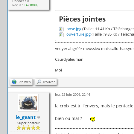
Donnés : 0
Reçus :
+4
(
100%
)
Pièces jointes
pose.jpg
(Taille : 11.41 Ko / Télécharg
ouverture.jpg
(Taille : 9.85 Ko / Téléc
veuyer ahgrééz meussieu mais salluthassyons
Caurdyaleuman
Moi
Site web
Trouver
Jeu. 22 Juin 2006, 22:44
la croix est à l'envers, mais le pentacle 
le_geant
bien ou mal ?
Super posteur