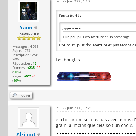
Jeu. 22 Juin 2006, 17:06
fee a écrit :
Yann
Jippé a écrit :
Reseauphile
+ un peu plus d'ouverture et un recadrage
Pourquoi plus d'ouverture et pas temps de
Messages : 4 589
Sujets : 273
Inscription : Avr.
2004
Les bougies
Réputation :
12
Donnés :
+235
-12
(
90%
)
Reçus :
+521
-10
(
96%
)
Trouver
Jeu. 22 Juin 2006, 17:23
et choisir un iso plus bas avec temps d'
grain, à moins que cela soit un choix.
Alzimut