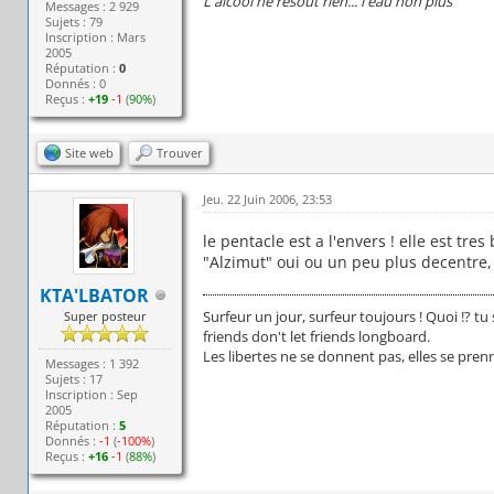
L'alcool ne résout rien... l'eau non plus
Messages : 2 929
Sujets : 79
Inscription : Mars
2005
Réputation :
0
Donnés : 0
Reçus :
+19
-1
(
90%
)
Site web
Trouver
Jeu. 22 Juin 2006, 23:53
le pentacle est a l'envers ! elle est tres 
"Alzimut" oui ou un peu plus decentre
KTA'LBATOR
Surfeur un jour, surfeur toujours ! Quoi !? tu
Super posteur
friends don't let friends longboard.
Les libertes ne se donnent pas, elles se pren
Messages : 1 392
Sujets : 17
Inscription : Sep
2005
Réputation :
5
Donnés :
-1
(
-100%
)
Reçus :
+16
-1
(
88%
)