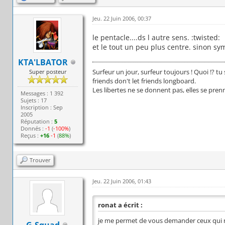
Jeu. 22 Juin 2006, 00:37
le pentacle....ds l autre sens. :twisted:
et le tout un peu plus centre. sinon s
KTA'LBATOR
Surfeur un jour, surfeur toujours ! Quoi !? tu
Super posteur
friends don't let friends longboard.
Les libertes ne se donnent pas, elles se pren
Messages : 1 392
Sujets : 17
Inscription : Sep
2005
Réputation :
5
Donnés :
-1
(
-100%
)
Reçus :
+16
-1
(
88%
)
Trouver
Jeu. 22 Juin 2006, 01:43
ronat a écrit :
je me permet de vous demander ceux qui n
G-Squad