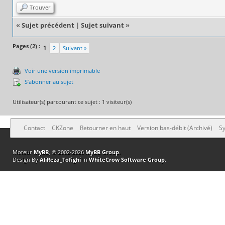
Trouver
«
Sujet précédent
|
Sujet suivant
»
Pages (2) :
1
2
Suivant »
Voir une version imprimable
S’abonner au sujet
Utilisateur(s) parcourant ce sujet : 1 visiteur(s)
Contact
CKZone
Retourner en haut
Version bas-débit (Archivé)
Sy
Moteur
MyBB
, © 2002-2026
MyBB Group
.
Design By
AliReza_Tofighi
In
WhiteCrow Software Group
.