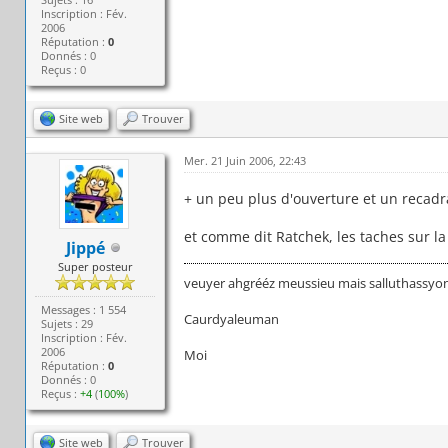
Inscription : Fév.
2006
Réputation :
0
Donnés : 0
Reçus : 0
Site web
Trouver
Mer. 21 Juin 2006, 22:43
+ un peu plus d'ouverture et un recad
et comme dit Ratchek, les taches sur la
Jippé
Super posteur
veuyer ahgrééz meussieu mais salluthassyons
Messages : 1 554
Caurdyaleuman
Sujets : 29
Inscription : Fév.
2006
Moi
Réputation :
0
Donnés : 0
Reçus :
+4
(
100%
)
Site web
Trouver