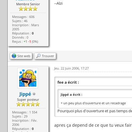
--Alzi
Membre Senior
Messages : 606
Sujets : 46
Inscription : Mars
2005
Réputation :
0
Donnés : 0
Reçus :
+1
-1
(0%)
Site web
Trouver
Jeu. 22 Juin 2006, 17:27
fee a écrit :
Jippé
Jippé a écrit :
Super posteur
+ un peu plus d'ouverture et un recadrage
Pourquoi plus d'ouverture et pas temps de
Messages : 1 554
Sujets : 29
Inscription : Fév.
2006
apres ça depend de ce que tu veux fair
Réputation :
0