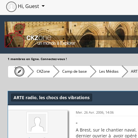
Hi, Guest
1 membres en ligne. Connectez-vous !
CKZone
Camp de base
Les Médias
ARTE
Moyenne : 0 (0 vote(s))
1
2
3
4
5
ARTE radio, les chocs des vibrations
Mer. 26 Avr. 2006, 14:06
"
A Brest, sur le chantier naval
dernier ouvrier à avoir opéré 