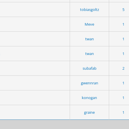
tobiasgoltz
5
Meve
1
twan
1
k
twan
1
subafab
2
gwennran
1
konogan
1
graine
1