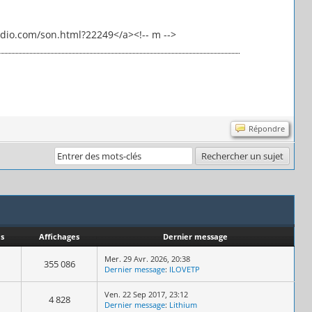
adio.com/son.html?22249</a><!-- m -->
Répondre
s
Affichages
Dernier message
Mer. 29 Avr. 2026, 20:38
355 086
Dernier message
:
ILOVETP
Ven. 22 Sep 2017, 23:12
4 828
Dernier message
:
Lithium