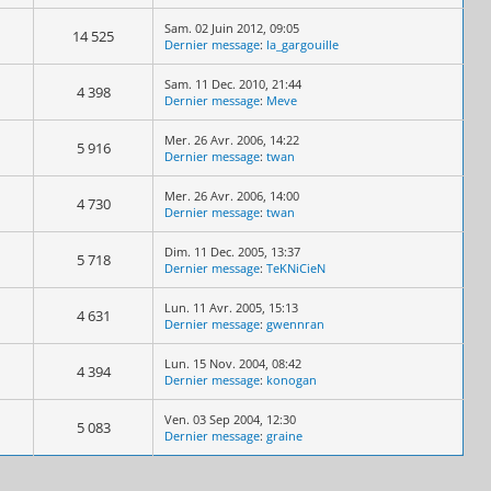
Sam. 02 Juin 2012, 09:05
14 525
Dernier message
:
la_gargouille
Sam. 11 Dec. 2010, 21:44
4 398
Dernier message
:
Meve
Mer. 26 Avr. 2006, 14:22
5 916
Dernier message
:
twan
Mer. 26 Avr. 2006, 14:00
4 730
Dernier message
:
twan
Dim. 11 Dec. 2005, 13:37
5 718
Dernier message
:
TeKNiCieN
Lun. 11 Avr. 2005, 15:13
4 631
Dernier message
:
gwennran
Lun. 15 Nov. 2004, 08:42
4 394
Dernier message
:
konogan
Ven. 03 Sep 2004, 12:30
5 083
Dernier message
:
graine