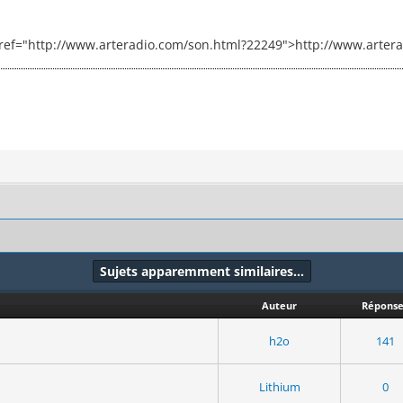
 href="http://www.arteradio.com/son.html?22249">http://www.arter
Sujets apparemment similaires…
Auteur
Réponse
h2o
141
Lithium
0