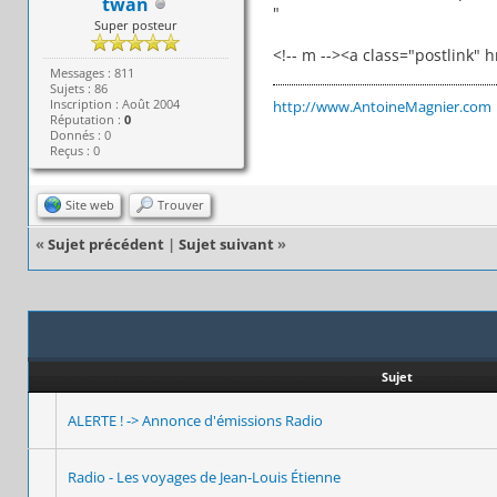
twan
"
Super posteur
<!-- m --><a class="postlink"
Messages : 811
Sujets : 86
Inscription : Août 2004
http://www.AntoineMagnier.com
Réputation :
0
Donnés : 0
Reçus : 0
Site web
Trouver
«
Sujet précédent
|
Sujet suivant
»
Sujet
ALERTE ! -> Annonce d'émissions Radio
Radio - Les voyages de Jean-Louis Étienne