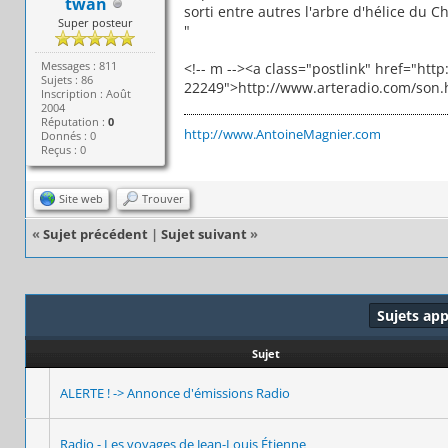
twan
sorti entre autres l'arbre d'hélice du 
Super posteur
"
Messages : 811
<!-- m --><a class="postlink" href="ht
Sujets : 86
22249">http://www.arteradio.com/son.h
Inscription : Août
2004
Réputation :
0
http://www.AntoineMagnier.com
Donnés : 0
Reçus : 0
Site web
Trouver
«
Sujet précédent
|
Sujet suivant
»
Sujets ap
Sujet
ALERTE ! -> Annonce d'émissions Radio
Radio - Les voyages de Jean-Louis Étienne