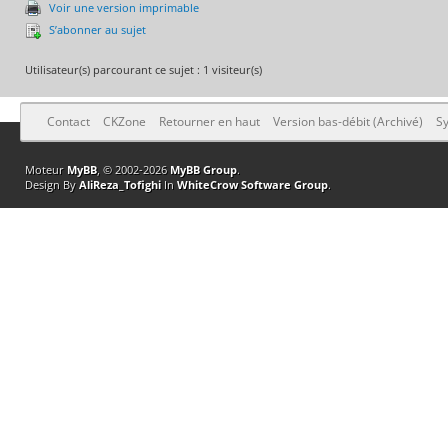
Voir une version imprimable
S’abonner au sujet
Utilisateur(s) parcourant ce sujet : 1 visiteur(s)
Contact
CKZone
Retourner en haut
Version bas-débit (Archivé)
Sy
Moteur
MyBB
, © 2002-2026
MyBB Group
.
Design By
AliReza_Tofighi
In
WhiteCrow Software Group
.