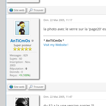
Site web
Trouver
Dim. 22 Mai 2005, 11:17
la photo avec le verre sur la 'page20' e
AnTiCmOs
*
AnTiCmOs
*
Visit my Website !
Super posteur
Messages : 829
Sujets : 60
Inscription : Nov.
2003
Réputation :
0
Donnés : 0
Reçus :
+9
(
100%
)
Site web
Trouver
Dim. 22 Mai 2005, 11:47
du 52 a la une version papier ??