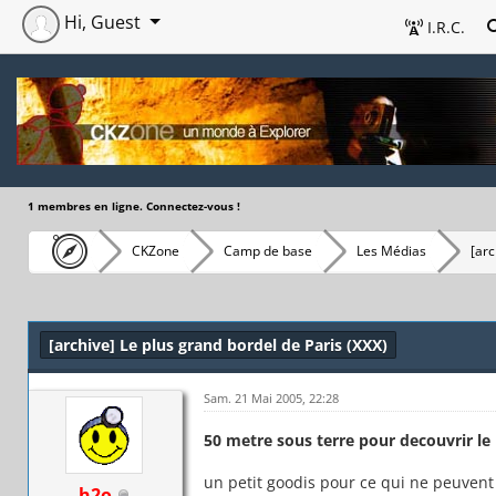
Hi, Guest
I.R.C.
1 membres en ligne. Connectez-vous !
CKZone
Camp de base
Les Médias
[arc
[archive] Le plus grand bordel de Paris (XXX)
Sam. 21 Mai 2005, 22:28
50 metre sous terre pour decouvrir le 
un petit goodis pour ce qui ne peuvent
h2o