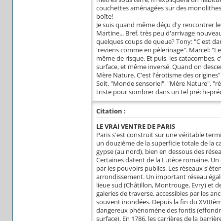
couchettes aménagées sur des monolithes de
boîte!
Je suis quand même déçu d'y rencontrer les 
Martine... Bref, très peu d'arrivage nouvea
quelques coups de queue? Tony: "C'est dans 
'reviens comme en pèlerinage". Marcel: "Le 
même de risque. Et puis, les catacombes, c
surface, et même inversé. Quand on descend
Mère Nature. C'est l'érotisme des origines"
Soit. "Monde sensoriel", "Mère Nature", "rég
triste pour sombrer dans un tel préchi-pré
Citation :
LE VRAI VENTRE DE PARIS
Paris s'est construit sur une véritable term
un douzième de la superficie totale de la ca
gypse (au nord), bien en dessous des rése
Certaines datent de la Lutèce romaine. Un 
par les pouvoirs publics. Les réseaux s'é
arrondissement. Un important réseau éga
lieue sud (Châtillon, Montrouge, Evry) et
galeries de traverse, accessibles par les a
souvent inondées. Depuis la fin du XVIIIèmc
dangereux phénomène des fontis (effondrem
surface). En 1786, les carrières de la barri