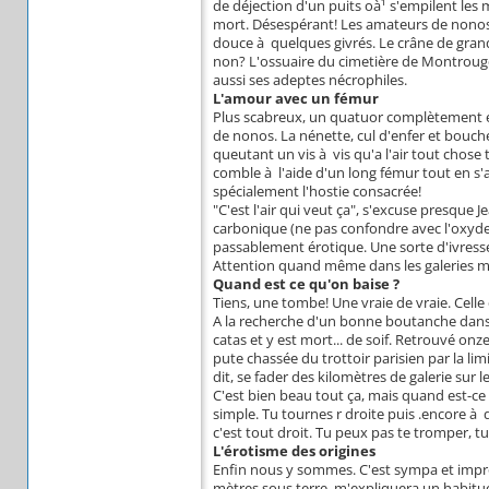
de déjection d'un puits oà¹ s'empilent les 
mort. Désespérant! Les amateurs de nonos f
douce à quelques givrés. Le crâne de gran
non? L'ossuaire du cimetière de Montrouge,
aussi ses adeptes nécrophiles.
L'amour avec un fémur
Plus scabreux, un quatuor complètement éc
de nonos. La nénette, cul d'enfer et bouche
queutant un vis à vis qu'a l'air tout chose 
comble à l'aide d'un long fémur tout en s'a
spécialement l'hostie consacrée!
"C'est l'air qui veut ça", s'excuse presque J
carbonique (ne pas confondre avec l'oxyde
passablement érotique. Une sorte d'ivress
Attention quand même dans les galeries ma
Quand est ce qu'on baise ?
Tiens, une tombe! Une vraie de vraie. Celle 
A la recherche d'un bonne boutanche dans 
catas et y est mort... de soif. Retrouvé onz
pute chassée du trottoir parisien par la lim
dit, se fader des kilomètres de galerie sur 
C'est bien beau tout ça, mais quand est-ce
simple. Tu tournes r droite puis .encore à 
c'est tout droit. Tu peux pas te tromper, 
L'érotisme des origines
Enfin nous y sommes. C'est sympa et impro
mètres sous terre, m'expliquera un habitu