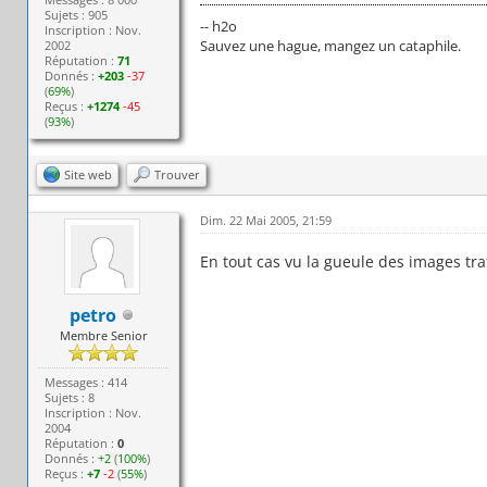
Sujets : 905
-- h2o
Inscription : Nov.
Sauvez une hague, mangez un cataphile.
2002
Réputation :
71
Donnés :
+203
-37
(
69%
)
Reçus :
+1274
-45
(
93%
)
Site web
Trouver
Dim. 22 Mai 2005, 21:59
En tout cas vu la gueule des images tra
petro
Membre Senior
Messages : 414
Sujets : 8
Inscription : Nov.
2004
Réputation :
0
Donnés :
+2
(
100%
)
Reçus :
+7
-2
(
55%
)