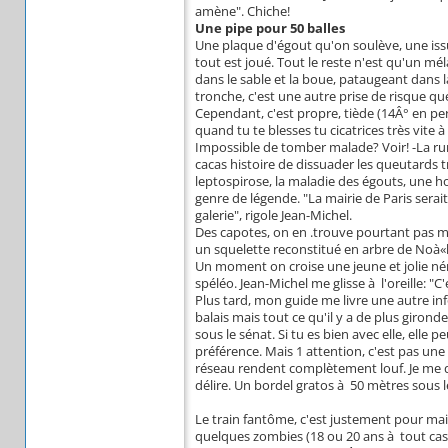
amène". Chiche!
Une pipe pour 50 balles
Une plaque d'égout qu'on soulève, une iss
tout est joué. Tout le reste n'est qu'un mé
dans le sable et la boue, pataugeant dans l
tronche, c'est une autre prise de risque que
Cependant, c'est propre, tiède (14Â° en pe
quand tu te blesses tu cicatrices très vite 
Impossible de tomber malade? Voir! -La rum
cacas histoire de dissuader les queutards t
leptospirose, la maladie des égouts, une hor
genre de légende. "La mairie de Paris serai
galerie", rigole Jean-Michel.
Des capotes, on en .trouve pourtant pas mal
un squelette reconstitué en arbre de Noà«l.
Un moment on croise une jeune et jolie nén
spéléo. Jean-Michel me glisse à l'oreille: "C'
Plus tard, mon guide me livre une autre inf
balais mais tout ce qu'il y a de plus giron
sous le sénat. Si tu es bien avec elle, elle 
préférence. Mais 1 attention, c'est pas une 
réseau rendent complètement louf. Je me 
délire. Un bordel gratos à 50 mètres sous l
Le train fantôme, c'est justement pour m
quelques zombies (18 ou 20 ans à tout cas