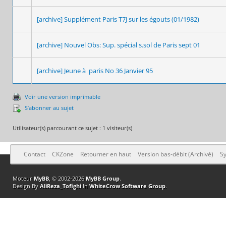
[archive] Supplément Paris T7J sur les égouts (01/1982)
[archive] Nouvel Obs: Sup. spécial s.sol de Paris sept 01
[archive] Jeune à paris No 36 Janvier 95
Voir une version imprimable
S’abonner au sujet
Utilisateur(s) parcourant ce sujet : 1 visiteur(s)
Contact
CKZone
Retourner en haut
Version bas-débit (Archivé)
Sy
Moteur
MyBB
, © 2002-2026
MyBB Group
.
Design By
AliReza_Tofighi
In
WhiteCrow Software Group
.