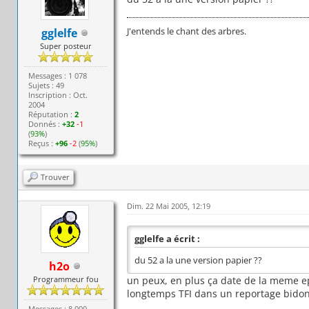
J'entends le chant des arbres.
gglelfe
Super posteur
Messages : 1 078
Sujets : 49
Inscription : Oct.
2004
Réputation :
2
Donnés :
+32
-1
(
93%
)
Reçus :
+96
-2
(
95%
)
Trouver
Dim. 22 Mai 2005, 12:19
gglelfe a écrit :
du 52 a la une version papier ??
h2o
Programmeur fou
un peux, en plus ça date de la meme ep
longtemps TFI dans un reportage bidon, c
Messages : 8 000