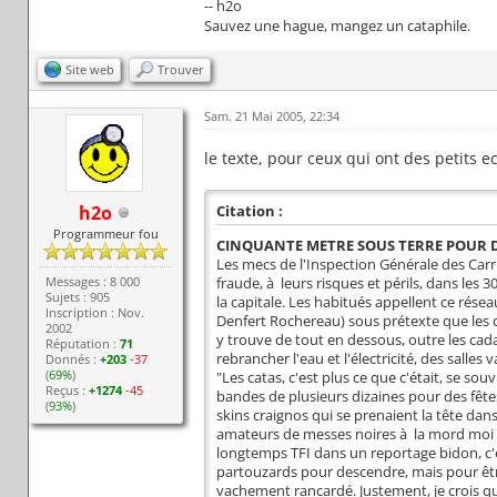
-- h2o
Sauvez une hague, mangez un cataphile.
Site web
Trouver
Sam. 21 Mai 2005, 22:34
le texte, pour ceux qui ont des petits e
h2o
Citation :
Programmeur fou
CINQUANTE METRE SOUS TERRE POUR Dà
Les mecs de l'Inspection Générale des Carriè
Messages : 8 000
fraude, à leurs risques et périls, dans les 
Sujets : 905
la capitale. Les habitués appellent ce résea
Inscription : Nov.
Denfert Rochereau) sous prétexte que les c
2002
y trouve de tout en dessous, outre les cada
Réputation :
71
rebrancher l'eau et l'électricité, des salle
Donnés :
+203
-37
(
69%
)
"Les catas, c'est plus ce que c'était, se so
Reçus :
+1274
-45
bandes de plusieurs dizaines pour des fêtes
(
93%
)
skins craignos qui se prenaient la tête dan
amateurs de messes noires à la mord moi l
longtemps TFI dans un reportage bidon, c'est
partouzards pour descendre, mais pour être
vachement rancardé. Justement, je crois qu'il