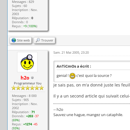
Messages : 829
Sujets : 60
Inscription : Nov.
2003
Réputation :
0
Donnés : 0
Reçus :
+9
(
100%
)
Site web
Trouver
Sam. 21 Mai 2005, 23:20
AnTiCmOs a écrit :
genial !
c'est quoi la source ?
h2o
Programmeur fou
je sais pas, on m'a donné juste les feu
Il y a un second article qui suivait cel
Messages : 8 000
Sujets : 905
Inscription : Nov.
2002
-- h2o
Réputation :
71
Sauvez une hague, mangez un cataphile.
Donnés :
+203
-37
(
69%
)
Reçus :
+1274
-45
(
93%
)