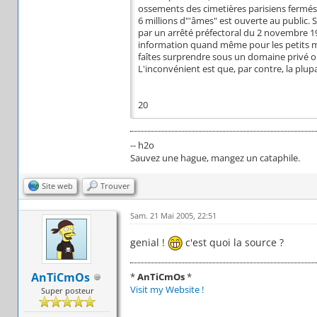
ossements des cimetières parisiens fermés
6 millions d"'âmes" est ouverte au public. 
par un arrêté préfectoral du 2 novembre 19
information quand même pour les petits mal
faîtes surprendre sous un domaine privé o
L'inconvénient est que, par contre, la plup
20
-- h2o
Sauvez une hague, mangez un cataphile.
Site web
Trouver
Sam. 21 Mai 2005, 22:51
genial !
c'est quoi la source ?
AnTiCmOs
*
AnTiCmOs
*
Visit my Website !
Super posteur