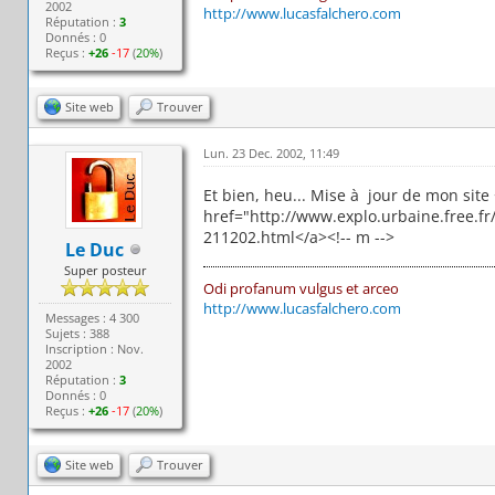
2002
http://www.lucasfalchero.com
Réputation :
3
Donnés : 0
Reçus :
+26
-17
(
20%
)
Site web
Trouver
Lun. 23 Dec. 2002, 11:49
Et bien, heu... Mise à jour de mon site 
href="http://www.explo.urbaine.free.fr
211202.html</a><!-- m -->
Le Duc
Super posteur
Odi profanum vulgus et arceo
http://www.lucasfalchero.com
Messages : 4 300
Sujets : 388
Inscription : Nov.
2002
Réputation :
3
Donnés : 0
Reçus :
+26
-17
(
20%
)
Site web
Trouver