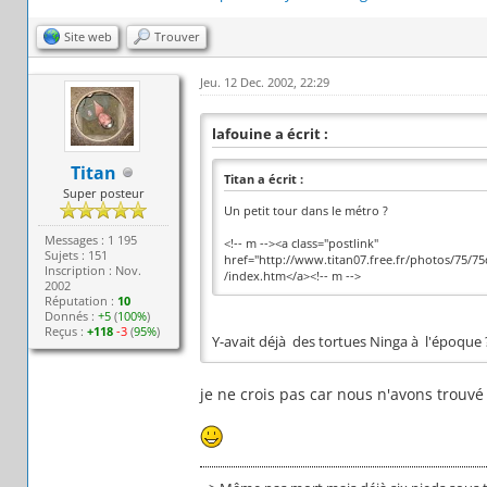
Site web
Trouver
Jeu. 12 Dec. 2002, 22:29
lafouine a écrit :
Titan
Titan a écrit :
Super posteur
Un petit tour dans le métro ?
Messages : 1 195
<!-- m --><a class="postlink"
Sujets : 151
href="http://www.titan07.free.fr/photos/75/75
Inscription : Nov.
/index.htm</a><!-- m -->
2002
Réputation :
10
Donnés :
+5
(
100%
)
Reçus :
+118
-3
(
95%
)
Y-avait déjà des tortues Ninga à l'époque 
je ne crois pas car nous n'avons trouvé