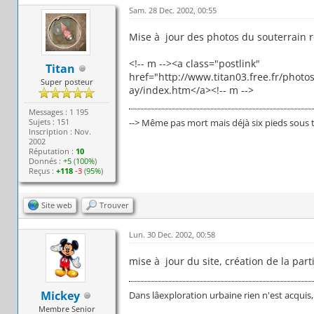
Sam. 28 Dec. 2002, 00:55
Mise à jour des photos du souterrain r
<!-- m --><a class="postlink"
Titan
href="http://www.titan03.free.fr/photo
Super posteur
ay/index.htm</a><!-- m -->
Messages : 1 195
Sujets : 151
--> Même pas mort mais déjà six pieds sous t
Inscription : Nov.
2002
Réputation :
10
Donnés :
+5
(
100%
)
Reçus :
+118
-3
(
95%
)
Site web
Trouver
Lun. 30 Dec. 2002, 00:58
mise à jour du site, création de la pa
Mickey
Dans lâexploration urbaine rien n'est acquis
Membre Senior