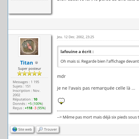
Jeu. 12 Dec. 2002, 23:25
lafouine a écrit :
Oh mais si. Regarde bien l'affichage devant 
Titan
Super posteur
mdr
Messages : 1 195
Sujets : 151
je ne l'avais pas remarquée celle là ...
Inscription : Nov.
2002
Réputation :
10
Donnés :
+5
(
100%
)
Reçus :
+118
-3
(
95%
)
--> Même pas mort mais déjà six pieds sous t
Site web
Trouver