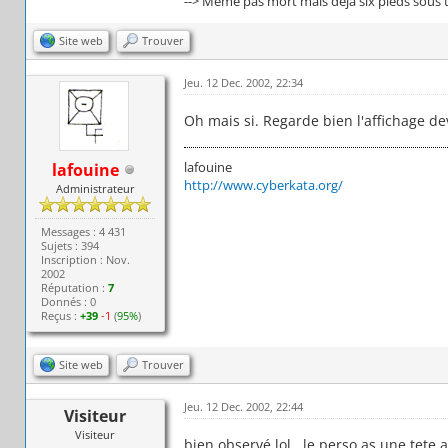
--> Même pas mort mais déjà six pieds sous t
Site web
Trouver
Jeu. 12 Dec. 2002, 22:34
Oh mais si. Regarde bien l'affichage dev
lafouine
lafouine
http://www.cyberkata.org/
Administrateur
Messages : 4 431
Sujets : 394
Inscription : Nov.
2002
Réputation :
7
Donnés : 0
Reçus :
+39
-1
(
95%
)
Site web
Trouver
Jeu. 12 Dec. 2002, 22:44
Visiteur
Visiteur
bien observé lol , le perso as une tete a