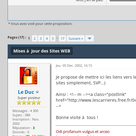
* Vous avez voté pour cette proposition.
Pages (17) :
…
1
2
3
4
5
17
Suivant »
Mises à jour des Sites WEB
Jeu. 05 Dec. 2002, 16:15
Je propose de mettre ici les liens vers l
sites simplement, SVP...)
Le Duc
Ainsi : <!-- m --><a class="postlink"
Super posteur
href="http://www.lescarrieres.free.fr/
-->
Messages : 4 300
Sujets : 388
Bonne visite à tous !
Inscription : Nov.
2002
Réputation :
3
Odi profanum vulgus et arceo
Donnés : 0