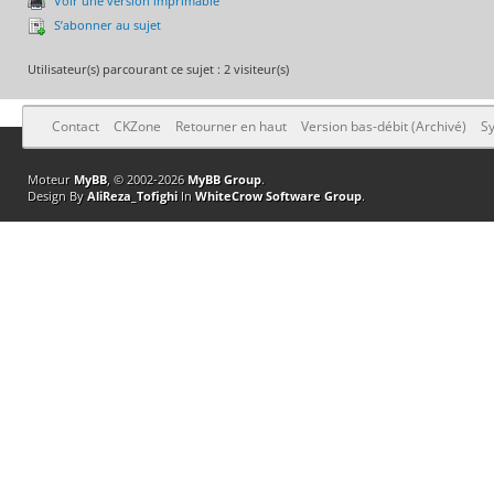
Voir une version imprimable
S’abonner au sujet
Utilisateur(s) parcourant ce sujet : 2 visiteur(s)
Contact
CKZone
Retourner en haut
Version bas-débit (Archivé)
Sy
Moteur
MyBB
, © 2002-2026
MyBB Group
.
Design By
AliReza_Tofighi
In
WhiteCrow Software Group
.