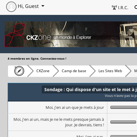
Hi, Guest
I.R.C.
4 membres en ligne. Connectez-vous !
CKZone
Camp de base
Les Sites Web
M
Sondage : Qui dispose d'un site et le met à
Vous n’avez pas la 
Moi, j'en ai un que je mets à jour
Moi, j'en ai un, mais je ne le mets presque jamais à
jour. Je devrais, tiens !
Moi, j'en ai pas.