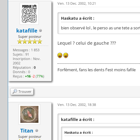
Ven. 13 Dec. 2002, 10:21
Haskatu a écrit :
bien observé lol , le perso as une tete a sor
katafille
Super posteur
Lequel ? celui de gauche ???
Messages : 1 853
Sujets : 91
Inscription : Nov.
2002
Réputation :
0
Forfément, fans les dents f'est moins fafile
Donnés : 0
Reçus :
+16
-2
(
77%
)
Trouver
Ven. 13 Dec. 2002, 18:38
katafille a écrit :
Titan
Haskatu a écrit :
Super posteur