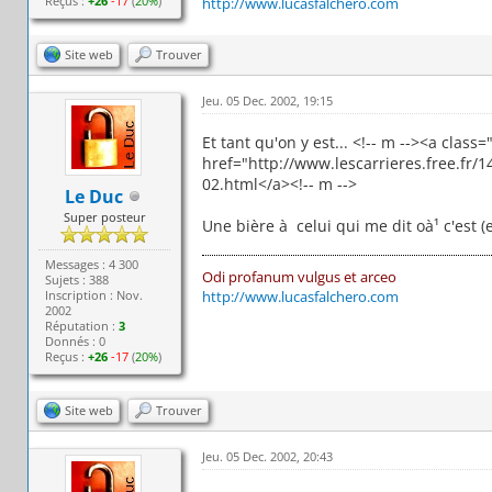
Reçus :
+26
-17
(
20%
)
http://www.lucasfalchero.com
Site web
Trouver
Jeu. 05 Dec. 2002, 19:15
Et tant qu'on y est... <!-- m --><a class=
href="http://www.lescarrieres.free.fr/1
02.html</a><!-- m -->
Le Duc
Super posteur
Une bière à celui qui me dit oà¹ c'est (en
Messages : 4 300
Odi profanum vulgus et arceo
Sujets : 388
Inscription : Nov.
http://www.lucasfalchero.com
2002
Réputation :
3
Donnés : 0
Reçus :
+26
-17
(
20%
)
Site web
Trouver
Jeu. 05 Dec. 2002, 20:43