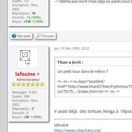
Sujets : 151
--> Même pas mort mais déjà six pieds sous t
Inscription : Nov.
2002
Réputation :
10
Donnés :
+5
(
100%
)
Reçus :
+118
-3
(
95%
)
Site web
Trouver
Jeu. 12 Dec. 2002, 22:22
Titan a écrit :
Un petit tour dans le métro ?
lafouine
Administrateur
<!-- m --><a class="postlink"
href="http://www.titan07.free.fr/photos/7
os/75/75 ... /index.htm</a><!-- m -->
Messages : 4 431
Sujets : 394
Inscription : Nov.
2002
Réputation :
7
Y-avait déjà des tortues Ninga à l'épo
Donnés : 0
Reçus :
+39
-1
(
95%
)
lafouine
http://www.cyberkata.org/