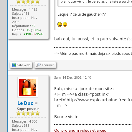
bien observé lol , le perso as une tete a sortir
Messages : 1 195
Sujets : 151
Lequel ? celui de gauche ???
Inscription : Nov.
2002
Réputation :
10
Donnés :
+5
(
100%
)
Reçus :
+118
-3
(
95%
)
bah oui, lui aussi, et la pub suivante (c
--> Même pas mort mais déjà six pieds sous t
Site web
Trouver
Sam. 14 Dec. 2002, 12:40
Euh, mise à jour de mon site :
<!-- m --><a class="postlink"
href="http://www.explo.urbaine.free.fr
Le Duc
- m -->
Super posteur
Bonne visite
Messages : 4 300
Sujets : 388
Inscription : Nov.
Odi profanum vulgus et arceo