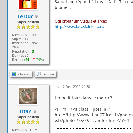
Samat me répond "dans le XIII". Trop fac
bibine...
Le Duc
Odi profanum vulgus et arceo
Super posteur
http://www.lucasfalchero.com
Messages : 4 300
Sujets : 388
Inscription : Nov.
2002
Réputation :
3
Donnés : 0
Reçus :
+26
-17
(
20%
)
Site web
Trouver
Jeu. 12 Dec. 2002, 21:30
Un petit tour dans le métro ?
<!-- m --><a class="postlink"
Titan
href="http://www.titan07.free.fr/photo
Super posteur
e.fr/photos/75/75 ... /index.htm</a><!--
Messages : 1 195