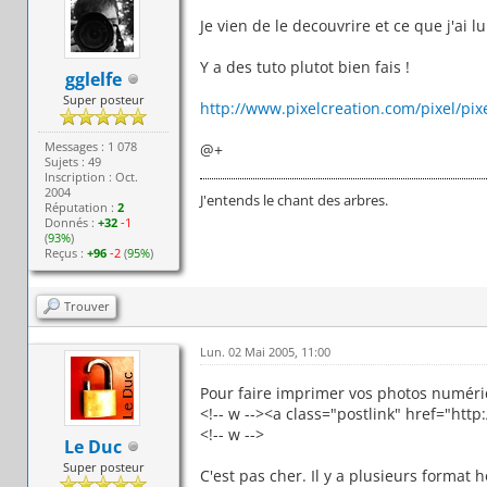
Je vien de le decouvrire et ce que j'ai l
Y a des tuto plutot bien fais !
gglelfe
Super posteur
http://www.pixelcreation.com/pixel/pi
Messages : 1 078
@+
Sujets : 49
Inscription : Oct.
2004
J'entends le chant des arbres.
Réputation :
2
Donnés :
+32
-1
(
93%
)
Reçus :
+96
-2
(
95%
)
Trouver
Lun. 02 Mai 2005, 11:00
Pour faire imprimer vos photos numér
<!-- w --><a class="postlink" href="h
<!-- w -->
Le Duc
Super posteur
C'est pas cher. Il y a plusieurs format