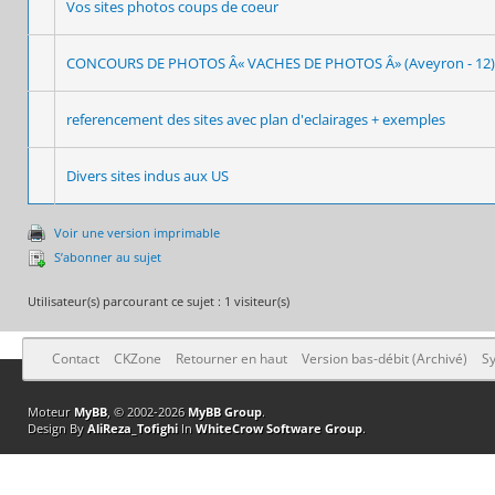
Vos sites photos coups de coeur
CONCOURS DE PHOTOS Â« VACHES DE PHOTOS Â» (Aveyron - 12)
referencement des sites avec plan d'eclairages + exemples
Divers sites indus aux US
Voir une version imprimable
S’abonner au sujet
Utilisateur(s) parcourant ce sujet : 1 visiteur(s)
Contact
CKZone
Retourner en haut
Version bas-débit (Archivé)
Sy
Moteur
MyBB
, © 2002-2026
MyBB Group
.
Design By
AliReza_Tofighi
In
WhiteCrow Software Group
.