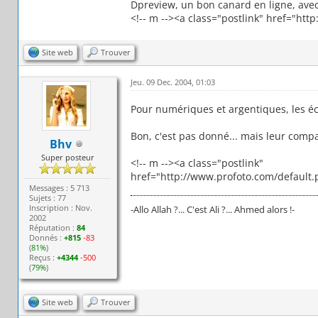
Dpreview, un bon canard en ligne, ave
<!-- m --><a class="postlink" href="ht
Site web
Trouver
Jeu. 09 Dec. 2004, 01:03
Pour numériques et argentiques, les éc
Bon, c'est pas donné... mais leur compa
Bhv
Super posteur
<!-- m --><a class="postlink"
href="http://www.profoto.com/default.
Messages : 5 713
Sujets : 77
Inscription : Nov.
-Allo Allah ?... C'est Ali ?... Ahmed alors !-
2002
Réputation :
84
Donnés :
+815
-83
(
81%
)
Reçus :
+4344
-500
(
79%
)
Site web
Trouver