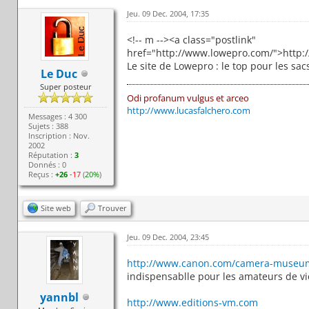
Jeu. 09 Dec. 2004, 17:35
<!-- m --><a class="postlink"
href="http://www.lowepro.com/">http:
Le site de Lowepro : le top pour les sac
Le Duc
Super posteur
Odi profanum vulgus et arceo
http://www.lucasfalchero.com
Messages : 4 300
Sujets : 388
Inscription : Nov.
2002
Réputation :
3
Donnés : 0
Reçus :
+26
-17
(
20%
)
Site web
Trouver
Jeu. 09 Dec. 2004, 23:45
http://www.canon.com/camera-museum
indispensablle pour les amateurs de vie
yannbl
http://www.editions-vm.com