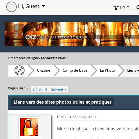
Hi, Guest
I.R.C.
1 membres en ligne. Connectez-vous !
CKZone
Camp de base
La Photo
Liens v
Pages (4) :
1
2
3
4
Suivant »
Liens vers des sites photos utiles et pratiques
Dim. 05 Dec. 2004, 16:10
Merci de glisser ici vos liens vers les