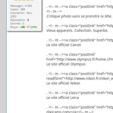
Messages : 4 300
. <!-- m --><a class="postlink" href=
Sujets : 388
<!-- m -->
Inscription : Nov.
Critique photo sans se prendre la tête.
2002
Réputation :
3
Donnés : 0
. <!-- m --><a class="postlink" href="
Reçus :
+26
-17
(
20%
)
Vieux appareils. Collection. Superbe.
. <!-- m --><a class="postlink" href="h
Le site officiel Canon
. <!-- m --><a class="postlink"
href="http://www.olympus.fr/home.cfm
Le site officiel Olympus
. <!-- m --><a class="postlink" href="h
readform">http://www.nikon.fr/nikon_w
Le site officiel Nikon
. <!-- m --><a class="postlink" href="ht
Le site officiel Leica
. <!-- m --><a class="postlink" href="
digicams.com/</a><!-- m -->