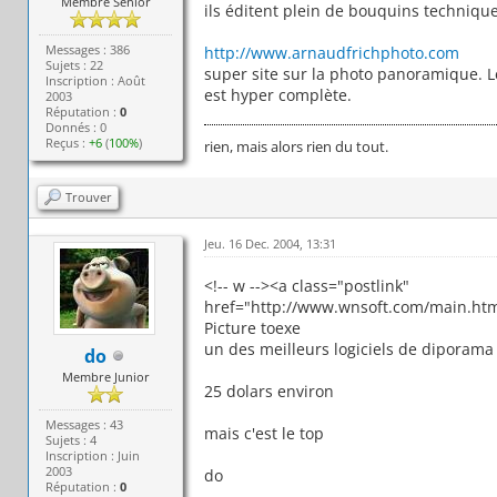
Membre Senior
ils éditent plein de bouquins techniqu
Messages : 386
http://www.arnaudfrichphoto.com
Sujets : 22
super site sur la photo panoramique. Le
Inscription : Août
est hyper complète.
2003
Réputation :
0
Donnés : 0
Reçus :
+6
(
100%
)
rien, mais alors rien du tout.
Trouver
Jeu. 16 Dec. 2004, 13:31
<!-- w --><a class="postlink"
href="http://www.wnsoft.com/main.ht
Picture toexe
un des meilleurs logiciels de diporam
do
Membre Junior
25 dolars environ
Messages : 43
mais c'est le top
Sujets : 4
Inscription : Juin
2003
do
Réputation :
0