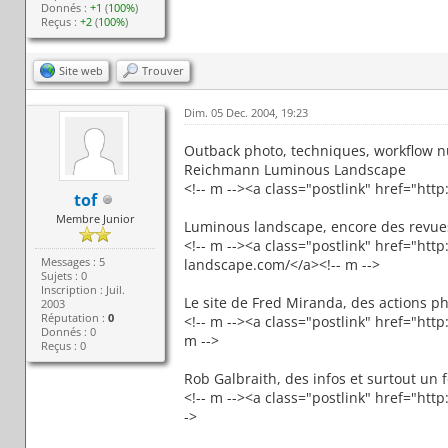
Donnés :
+1
(
100%
)
Reçus :
+2
(
100%
)
Site web
Trouver
Dim. 05 Dec. 2004, 19:23
Outback photo, techniques, workflow nu
Reichmann Luminous Landscape
<!-- m --><a class="postlink" href="ht
tof
Membre Junior
Luminous landscape, encore des revue
<!-- m --><a class="postlink" href="h
Messages : 5
landscape.com/</a><!-- m -->
Sujets : 0
Inscription : Juil.
Le site de Fred Miranda, des actions ph
2003
Réputation :
0
<!-- m --><a class="postlink" href="h
Donnés : 0
m -->
Reçus : 0
Rob Galbraith, des infos et surtout un
<!-- m --><a class="postlink" href="ht
->