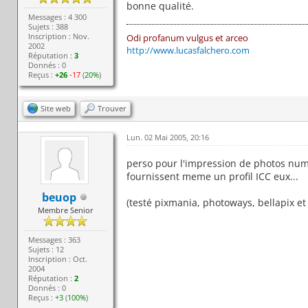
bonne qualité.
Messages : 4 300
Sujets : 388
Inscription : Nov.
Odi profanum vulgus et arceo
2002
http://www.lucasfalchero.com
Réputation :
3
Donnés : 0
Reçus :
+26
-17
(
20%
)
Site web
Trouver
Lun. 02 Mai 2005, 20:16
perso pour l'impression de photos nume
fournissent meme un profil ICC eux...
beuop
(testé pixmania, photoways, bellapix et 
Membre Senior
Messages : 363
Sujets : 12
Inscription : Oct.
2004
Réputation :
2
Donnés : 0
Reçus :
+3
(
100%
)