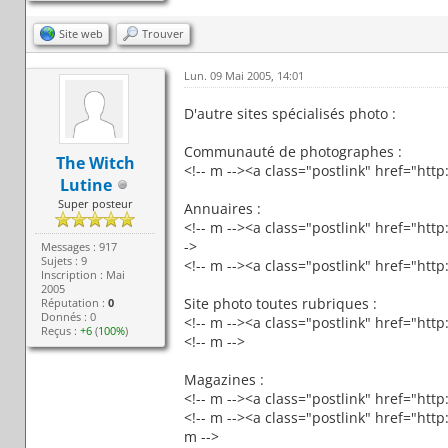
Site web
Trouver
Lun. 09 Mai 2005, 14:01
D'autre sites spécialisés photo :
Communauté de photographes :
The Witch
<!-- m --><a class="postlink" href="ht
Lutine
Super posteur
Annuaires :
<!-- m --><a class="postlink" href="ht
->
Messages : 917
Sujets : 9
<!-- m --><a class="postlink" href="h
Inscription : Mai
2005
Site photo toutes rubriques :
Réputation :
0
Donnés : 0
<!-- m --><a class="postlink" href="h
Reçus :
+6
(
100%
)
<!-- m -->
Magazines :
<!-- m --><a class="postlink" href="ht
<!-- m --><a class="postlink" href="h
m -->