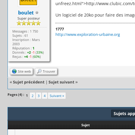
unfreez.html">http://www.clubic.com/tel
boulet
Un logiciel de 20ko pour faire des image
Super posteur
1777
Messages : 1 750
http://www.exploration-urbaine.org
Sujets : 61
Inscription : Mars
2003
Réputation :
1
Donnés :
+2
-1
(
33%
)
Reçus :
+4
-1
(
60%
)
Site web
Trouver
«
Sujet précédent
|
Sujet suivant
»
Pages (4) :
1
2
3
4
Suivant »
Sujets ap
Sujet