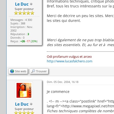
Informations techniques, critique photo,
Le Duc
Bref, tous les trucs intéressants sur la 
Super posteur
Merci de décrire un peu les sites. Merci
Messages : 4 300
les sites qui durent.
Sujets : 388
Inscription : Nov.
2002
Réputation :
3
Donnés : 0
Merci également de ne pas trop blablate
Reçus :
+26
-17
(
20%
)
des sites essentiels. Et, au fur et à m
Odi profanum vulgus et arceo
http://www.lucasfalchero.com
Site web
Trouver
Dim. 05 Dec. 2004, 16:18
Je commence
. <!-- m --><a class="postlink" href="
Le Duc
lang=fr">http://www.megapixel.net/htm
Super posteur
Fiches techniques complètes de nombr