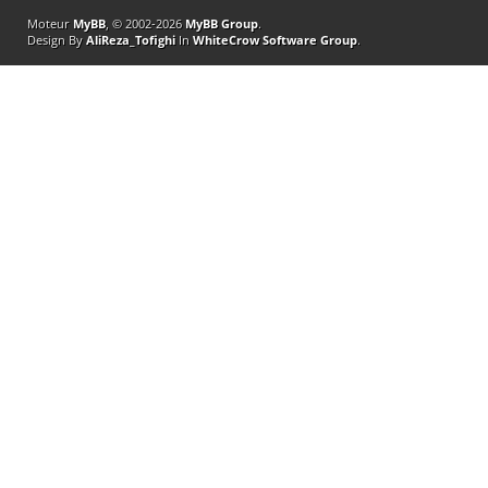
Moteur
MyBB
, © 2002-2026
MyBB Group
.
Design By
AliReza_Tofighi
In
WhiteCrow Software Group
.