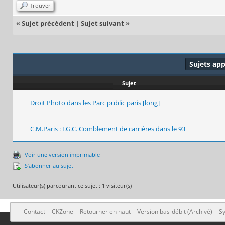
Trouver
«
Sujet précédent
|
Sujet suivant
»
Sujets ap
Sujet
Droit Photo dans les Parc public paris [long]
C.M.Paris : I.G.C. Comblement de carrières dans le 93
Voir une version imprimable
S’abonner au sujet
Utilisateur(s) parcourant ce sujet : 1 visiteur(s)
Contact
CKZone
Retourner en haut
Version bas-débit (Archivé)
Sy