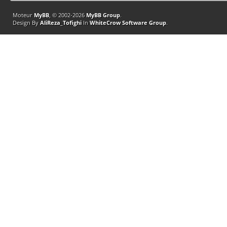
Moteur
MyBB
, © 2002-2026
MyBB Group
.
Design By
AliReza_Tofighi
In
WhiteCrow Software Group
.