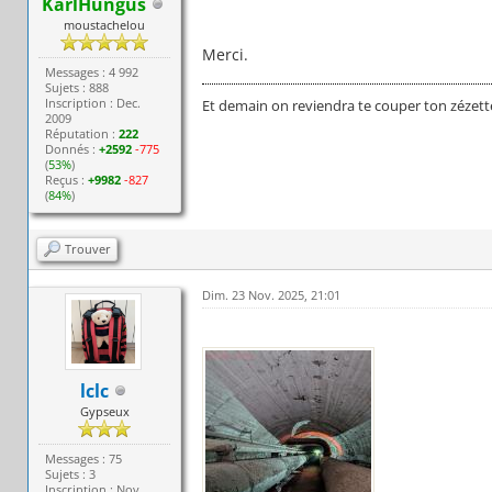
KarlHungus
moustachelou
Merci.
Messages : 4 992
Sujets : 888
Inscription : Dec.
Et demain on reviendra te couper ton zézett
2009
Réputation :
222
Donnés :
+2592
-775
(
53%
)
Reçus :
+9982
-827
(
84%
)
Trouver
Dim. 23 Nov. 2025, 21:01
lclc
Gypseux
Messages : 75
Sujets : 3
Inscription : Nov.