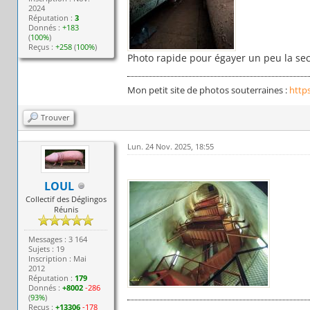
2024
Réputation :
3
Donnés :
+183
(
100%
)
Reçus :
+258
(
100%
)
Photo rapide pour égayer un peu la sec
Mon petit site de photos souterraines :
http
Trouver
Lun. 24 Nov. 2025, 18:55
LOUL
Collectif des Déglingos
Réunis
Messages : 3 164
Sujets : 19
Inscription : Mai
2012
Réputation :
179
Donnés :
+8002
-286
(
93%
)
Reçus :
+13306
-178