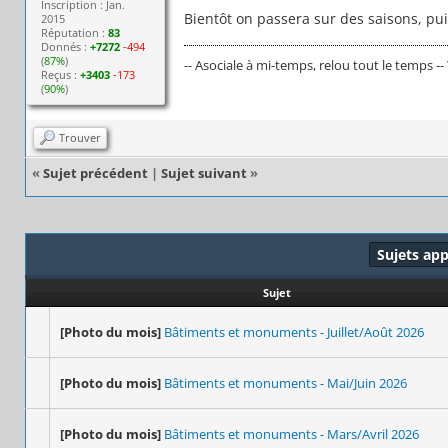
Inscription : Jan.
Bientôt on passera sur des saisons, puis
2015
Réputation :
83
Donnés :
+7272
-494
(
87%
)
-- Asociale à mi-temps, relou tout le temps --
Reçus :
+3403
-173
(
90%
)
Trouver
«
Sujet précédent
|
Sujet suivant
»
Sujets ap
Sujet
[Photo du mois]
Bâtiments et monuments - Juillet/Août 2026
[Photo du mois]
Bâtiments et monuments - Mai/Juin 2026
[Photo du mois]
Bâtiments et monuments - Mars/Avril 2026