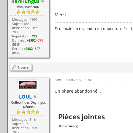
KarlHungus
moustachelou
Merci.
Messages : 4 992
Sujets : 888
Inscription : Dec.
Et demain on reviendra te couper ton zézett
2009
Réputation :
222
Donnés :
+2592
-775
(
53%
)
Reçus :
+9982
-827
(
84%
)
Trouver
Sam. 10 Mai 2025, 16:34
Un phare abandonné...
LOUL
Collectif des Déglingos
Réunis
Pièces jointes
Messages : 3 164
Sujets : 19
Miniature(s)
Inscription : Mai
2012