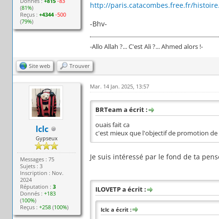
Donnés :
+815
-83
http://paris.catacombes.free.fr/histoir
(
81%
)
Reçus :
+4344
-500
(
79%
)
-Bhv-
-Allo Allah ?... C'est Ali ?... Ahmed alors !-
Site web
Trouver
Mar. 14 Jan. 2025, 13:57
BRTeam a écrit :
ouais fait ca
lclc
c'est mieux que l'objectif de promotion de
Gypseux
Je suis intéressé par le fond de ta pens
Messages : 75
Sujets : 3
Inscription : Nov.
2024
Réputation :
3
ILOVETP a écrit :
Donnés :
+183
(
100%
)
Reçus :
+258
(
100%
)
lclc a écrit :