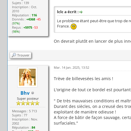
Sujets : 139
Inscription : Oct.
2010
lclc a écrit :
Réputation :
116
Donnés :
+4368
-45
Le problème étant peut-être que trop de r
(
97%
)
France.
Reçus :
+5975
-53
(
98%
)
On devrait plutôt en lancer de plus inn
Trouver
Mar. 14 Jan. 2025, 13:52
Trève de billevesées les amis !
L'origine de tout ce bordel est pourtant
Bhv
Super posteur
" De très mauvaises conditions et maltr
Durant des siècles, on a creusé des trous
Messages : 5 713
exploitant de manière odieuse !
Sujets : 77
A force de bâtir de façon sauvage, cer
Inscription : Nov.
surfaciales."
2002
Réputation :
84