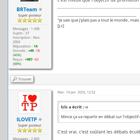
BRTeam
__________________________________________
Super posteur
"je sais que j'plais pas a tout le monde , ma
[j-c]
Messages : 1 438
Sujets : 37
Inscription : Nov.
2002
Réputation :
14
Donnés :
+49
-18
(
46%
)
Reçus :
+987
-63
(
88%
)
Trouver
Mar. 14 Jan. 2025, 12:52
lclc a écrit :
Mince ça va repartir en débat sur l'objecti
ILOVETP
Super posteur
C'est vrai, c'est soûlant les débats écul
Messages : 2 455