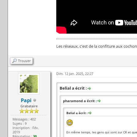
Les réseaux, c'est de la confiture aux cochon
Trouver
Dim. 12 Jan. 2025, 22:27
Belial a écrit :
Papi
pharamond a écrit :
Grabataire
Belial a écrit :
Messages : 402
Sujets : 9
Inscription : Fév.
2019
En même temps, les gens qui sont sur CK et que 
Réputation :
30