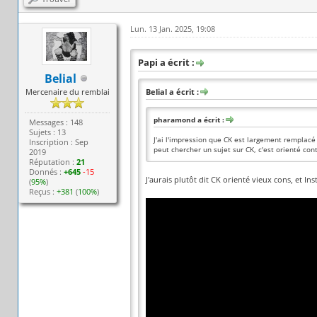
Lun. 13 Jan. 2025, 19:08
Papi a écrit :
Belial
Mercenaire du remblai
Belial a écrit :
pharamond a écrit :
Messages : 148
Sujets : 13
J'ai l'impression que CK est largement remplacé
Inscription : Sep
peut chercher un sujet sur CK, c'est orienté co
2019
Réputation :
21
Donnés :
+645
-15
J'aurais plutôt dit CK orienté vieux cons, et In
(
95%
)
Reçus :
+381
(
100%
)