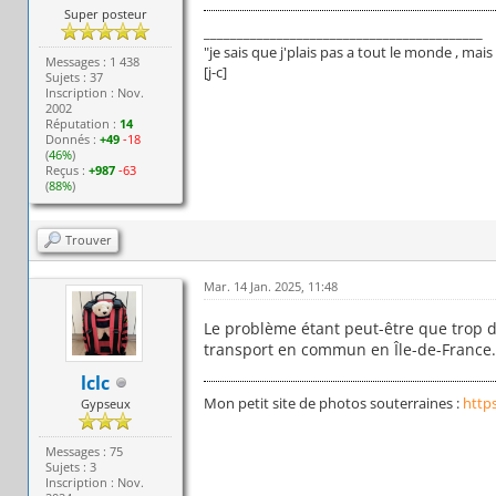
Super posteur
__________________________________________
"je sais que j'plais pas a tout le monde , ma
Messages : 1 438
[j-c]
Sujets : 37
Inscription : Nov.
2002
Réputation :
14
Donnés :
+49
-18
(
46%
)
Reçus :
+987
-63
(
88%
)
Trouver
Mar. 14 Jan. 2025, 11:48
Le problème étant peut-être que trop d
transport en commun en Île-de-France
lclc
Mon petit site de photos souterraines :
http
Gypseux
Messages : 75
Sujets : 3
Inscription : Nov.