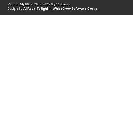
Moteur
MyBB
, © 2002-2026
MyBB Group
.
Design By
AliReza_Tofighi
In
WhiteCrow Software Group
.