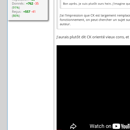
Donnés :
+762
-35
Bon après, je suis plutôt ours hein, j'imagine que
(
91%
)
Reçus :
+557
-41
J'ai l'impression que CK est largement remplac
(
86%
)
fonctionnement, on peut chercher un sujet sur
auteur.
J'aurais plutôt dit CK orienté vieux cons, e