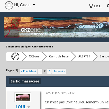
Hi, Guest
I.R.C.
3 membres en ligne. Connectez-vous !
CKZone
Camp de base
ALERTE !
Sarko
Pages (3) :
2
« Précédent
1
3
Suivant »
Sarko massacrée
Sam. 11 Jan. 2025, 23:02
CK n'est pas (fort heureusement) un ré
LOUL