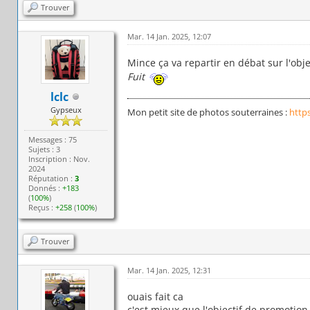
Trouver
Mar. 14 Jan. 2025, 12:07
Mince ça va repartir en débat sur l'obj
Fuit
lclc
Gypseux
Mon petit site de photos souterraines :
http
Messages : 75
Sujets : 3
Inscription : Nov.
2024
Réputation :
3
Donnés :
+183
(
100%
)
Reçus :
+258
(
100%
)
Trouver
Mar. 14 Jan. 2025, 12:31
ouais fait ca
c'est mieux que l'objectif de promotio