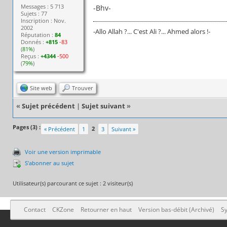
Messages : 5 713
-Bhv-
Sujets : 77
Inscription : Nov.
2002
-Allo Allah ?... C'est Ali ?... Ahmed alors !-
Réputation :
84
Donnés :
+815
-83
(
81%
)
Reçus :
+4344
-500
(
79%
)
Site web
Trouver
«
Sujet précédent
|
Sujet suivant
»
Pages (3) :
2
« Précédent
1
3
Suivant »
Voir une version imprimable
S’abonner au sujet
Utilisateur(s) parcourant ce sujet : 2 visiteur(s)
Contact
CKZone
Retourner en haut
Version bas-débit (Archivé)
Sy