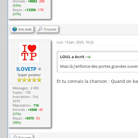
Donnés :
+8002
-286
(
93%
)
Reçus :
+13306
-178
(
97%
)
Site web
Trouver
Lun. 13 Jan. 2025, 16:22
LOUL a écrit :
Mais là j'enfonce des portes grandes ouvert
ILOVETP
Super posteur
Et tu connais la chanson : Quand on bai
Messages : 2 455
Sujets : 139
Inscription : Oct.
2010
Réputation :
116
Donnés :
+4368
-45
(
97%
)
Reçus :
+5975
-53
(
98%
)
Trouver