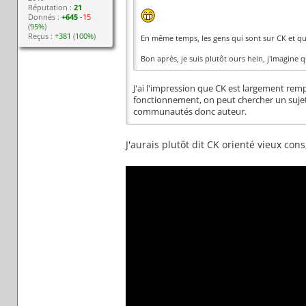
Réputation :
21
Donnés :
+645
-15
(
95%
)
Reçus :
+381
(
100%
)
En même temps, les gens qui sont sur CK et que
Bon après, je suis plutôt ours hein, j'imagine q
J'ai l'impression que CK est largement rem
fonctionnement, on peut chercher un sujet s
communautés donc auteur.
J'aurais plutôt dit CK orienté vieux con