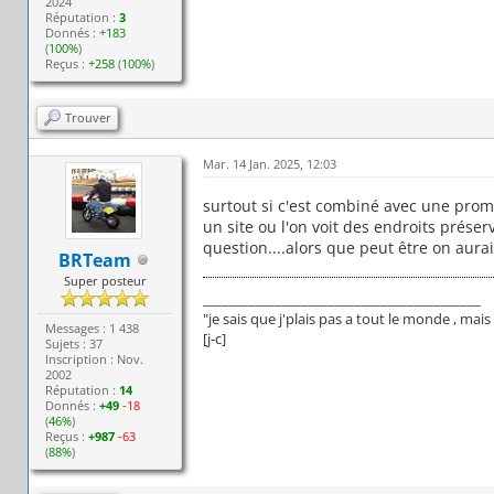
2024
Réputation :
3
Donnés :
+183
(
100%
)
Reçus :
+258
(
100%
)
Trouver
Mar. 14 Jan. 2025, 12:03
surtout si c'est combiné avec une prom
un site ou l'on voit des endroits prése
question....alors que peut être on aura
BRTeam
Super posteur
__________________________________________
"je sais que j'plais pas a tout le monde , ma
Messages : 1 438
[j-c]
Sujets : 37
Inscription : Nov.
2002
Réputation :
14
Donnés :
+49
-18
(
46%
)
Reçus :
+987
-63
(
88%
)