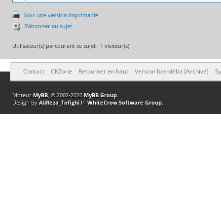
Voir une version imprimable
S’abonner au sujet
Utilisateur(s) parcourant ce sujet : 1 visiteur(s)
Contact
CKZone
Retourner en haut
Version bas-débit (Archivé)
Sy
Moteur
MyBB
, © 2002-2026
MyBB Group
.
Design By
AliReza_Tofighi
In
WhiteCrow Software Group
.