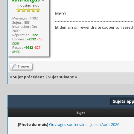
moustachelou
Merci.
Messages : 4 992
Sujets : 888
Inscription : Dec.
Et demain on reviendra te couper ton zézett
2009
Réputation :
222
Donnés :
+2592
-775
(
53%
)
Reçus :
+9982
-827
(
84%
)
Trouver
«
Sujet précédent
|
Sujet suivant
»
Sujets ap
Sujet
[Photo du mois]
Ouvrages souterrains - Juillet/Août 2026