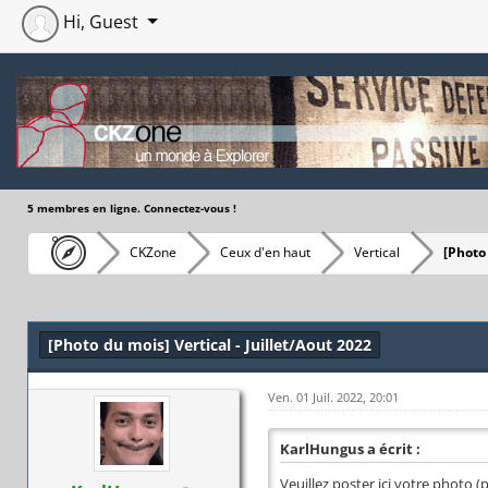
Hi, Guest
5 membres en ligne. Connectez-vous !
CKZone
Ceux d'en haut
Vertical
[Photo
Moyenne : 0 (0 vote(s))
1
2
3
4
5
[Photo du mois] Vertical - Juillet/Aout 2022
Ven. 01 Juil. 2022, 20:01
KarlHungus a écrit :
Veuillez poster ici votre photo 