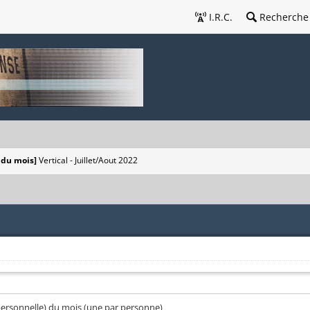
I.R.C.
Recherche
 du mois]
Vertical - Juillet/Aout 2022
(personnelle) du mois (une par personne)