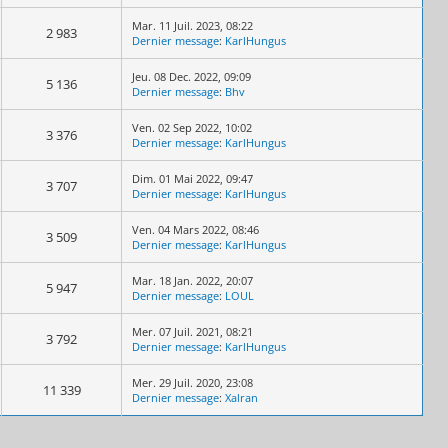
Mar. 11 Juil. 2023, 08:22
2 983
Dernier message
:
KarlHungus
Jeu. 08 Dec. 2022, 09:09
5 136
Dernier message
:
Bhv
Ven. 02 Sep 2022, 10:02
3 376
Dernier message
:
KarlHungus
Dim. 01 Mai 2022, 09:47
3 707
Dernier message
:
KarlHungus
Ven. 04 Mars 2022, 08:46
3 509
Dernier message
:
KarlHungus
Mar. 18 Jan. 2022, 20:07
5 947
Dernier message
:
LOUL
Mer. 07 Juil. 2021, 08:21
3 792
Dernier message
:
KarlHungus
Mer. 29 Juil. 2020, 23:08
11 339
Dernier message
:
Xalran