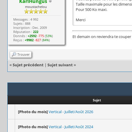
KarlHungus
Taille maximale pour les dimensi
moustachelou
Pour 500 Ko maxi.
Messages : 4 992
Merci
Sujets : 888
Inscription : Dec. 2009
Réputation :
222
Donnés :
+2592
-775
(
53%
)
Et demain on reviendra te couper 
Reçus :
+9982
-827
(
84%
)
Trouver
«
Sujet précédent
|
Sujet suivant
»
Sujet
[Photo du mois]
Vertical - Juillet/Août 2026
[Photo du mois]
Vertical - Juillet/Août 2024