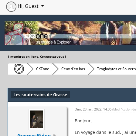
Hi, Guest
1 membres en ligne. Connectez-vous !
CKZone
Ceux d'en bas
Troglodytes et Souterr
Moyenne : 0 (0 vote(s))
1
2
3
4
5
Les souterrains de Grasse
Dim. 23 Jan. 2022, 14:36
(Modification d
Bonjour,
En voyage dans le sud, j'ai un
GeorgesBidon