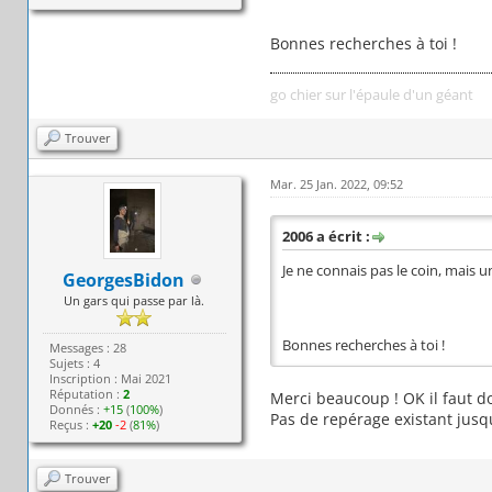
Bonnes recherches à toi !
go chier sur l'épaule d'un géant
Trouver
Mar. 25 Jan. 2022, 09:52
2006 a écrit :
Je ne connais pas le coin, mais u
GeorgesBidon
Un gars qui passe par là.
Bonnes recherches à toi !
Messages : 28
Sujets : 4
Inscription : Mai 2021
Réputation :
2
Merci beaucoup ! OK il faut do
Donnés :
+15
(
100%
)
Pas de repérage existant jusqu
Reçus :
+20
-2
(
81%
)
Trouver