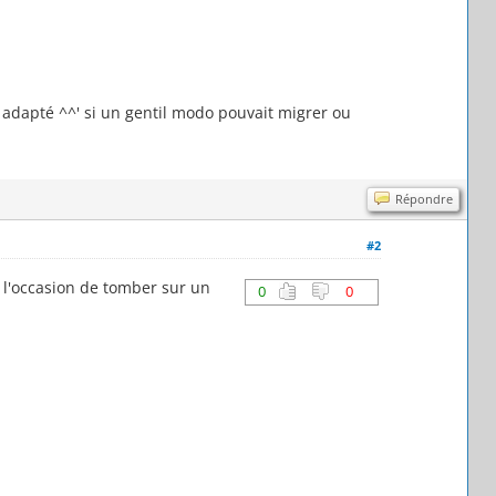
s adapté ^^' si un gentil modo pouvait migrer ou
Répondre
#2
t l'occasion de tomber sur un
0
0