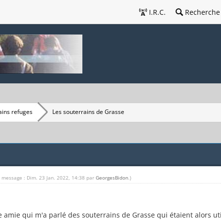
I.R.C.
Recherche
ains refuges
Les souterrains de Grasse
u message : Dim. 23 Jan. 2022, 14:38 par
GeorgesBidon
.)
e amie qui m'a parlé des souterrains de Grasse qui étaient alors ut