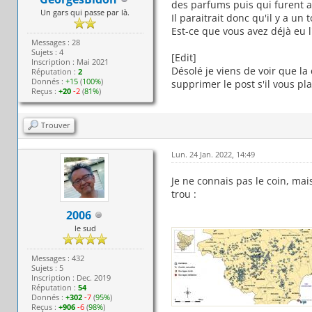
des parfums puis qui furent
Un gars qui passe par là.
Il paraitrait donc qu'il y a un
Est-ce que vous avez déjà eu l
Messages : 28
Sujets : 4
[Edit]
Inscription : Mai 2021
Désolé je viens de voir que la
Réputation :
2
Donnés :
+15
(
100%
)
supprimer le post s'il vous pla
Reçus :
+20
-2
(
81%
)
Trouver
Lun. 24 Jan. 2022, 14:49
Je ne connais pas le coin, mai
trou :
2006
le sud
Messages : 432
Sujets : 5
Inscription : Dec. 2019
Réputation :
54
Donnés :
+302
-7
(
95%
)
Reçus :
+906
-6
(
98%
)