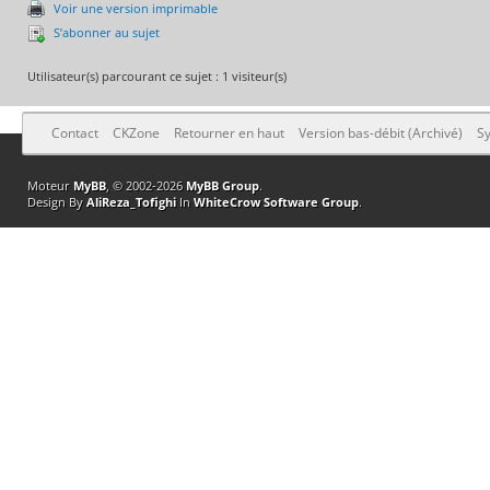
Voir une version imprimable
S’abonner au sujet
Utilisateur(s) parcourant ce sujet : 1 visiteur(s)
Contact
CKZone
Retourner en haut
Version bas-débit (Archivé)
Sy
Moteur
MyBB
, © 2002-2026
MyBB Group
.
Design By
AliReza_Tofighi
In
WhiteCrow Software Group
.