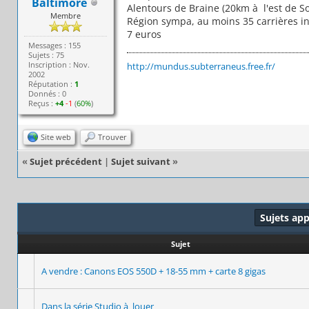
Baltimore
Alentours de Braine (20km à l'est de S
Membre
Région sympa, au moins 35 carrières in
7 euros
Messages : 155
Sujets : 75
Inscription : Nov.
http://mundus.subterraneus.free.fr/
2002
Réputation :
1
Donnés : 0
Reçus :
+4
-1
(
60%
)
Site web
Trouver
«
Sujet précédent
|
Sujet suivant
»
Sujets ap
Sujet
A vendre : Canons EOS 550D + 18-55 mm + carte 8 gigas
Dans la série Studio à louer