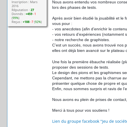
Inscription : Mars
Nous avons entendu vos nombreux conseils
2016
lors des phases de tests.
Réputation :
27
Donnés :
+459
-1
(
99%
)
Après avoir bien étudié la jouabilité et 
Reçus :
+188
-7
(
92%
)
vous pour :
- vos anecdotes (afin d’enrichir le contenu
- vos retours d’expériences (notamment su
- notre recherche de graphistes.
C’est un succès, nous avons trouvé nos pe
elles ont déjà bien avancé sur le plateau
Une fois la première ébauche réalisée (p
proposer des sessions de tests.
Le design des pions et les graphismes sero
Cependant, ne mettons pas la charrue av
présenter quelque chose de propre et qua
Enfin, nous sommes surpris et ravis de l’
Nous avons eu plein de prises de contact, 
Merci à tous pour vos soutiens !
Lien du groupe facebook "Jeu de sociét