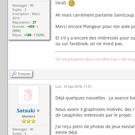
local)
Messages : 90
Sujets : 3
Inscription : Mars
Ah mais carrément partante SaintLoup !
2016
Réputation :
27
Merci encore Plongeur pour ton aide pré
Donnés :
+459
-1
(
99%
)
Reçus :
+188
-7
(
92%
)
Et s'il y a encore des intéressés pour 
ou sur facebook, on ne mord pas.
On est plusieurs dans ma tête mais c'est tou
Trouver
Lun. 10 Sep 2018, 11:57
Déjà quelques nouvelles : ça avance bie
Nous avons 3 graphistes motivés, des 
Satsuki
de cataphiles intéressés par le projet.
Membre
J'ai reçu plein de photos de jeux exista
Messages : 90
existe déjà.
Sujets : 3