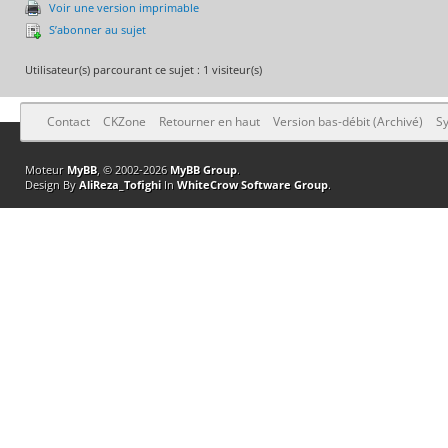
Voir une version imprimable
S’abonner au sujet
Utilisateur(s) parcourant ce sujet : 1 visiteur(s)
Contact
CKZone
Retourner en haut
Version bas-débit (Archivé)
Sy
Moteur
MyBB
, © 2002-2026
MyBB Group
.
Design By
AliReza_Tofighi
In
WhiteCrow Software Group
.