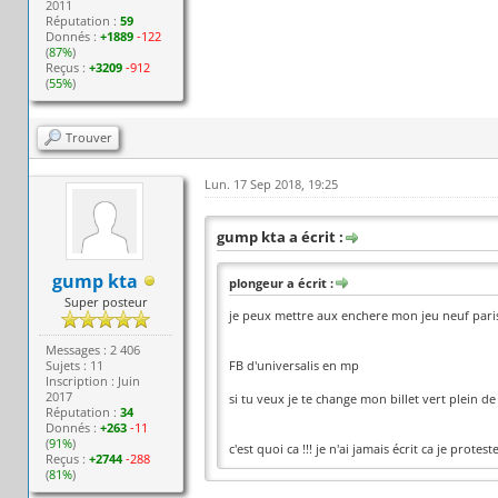
2011
Réputation :
59
Donnés :
+1889
-122
(
87%
)
Reçus :
+3209
-912
(
55%
)
Trouver
Lun. 17 Sep 2018, 19:25
gump kta a écrit :
gump kta
plongeur a écrit :
Super posteur
je peux mettre aux enchere mon jeu neuf paris 
Messages : 2 406
Sujets : 11
FB d'universalis en mp
Inscription : Juin
2017
si tu veux je te change mon billet vert plein d
Réputation :
34
Donnés :
+263
-11
(
91%
)
c'est quoi ca !!! je n'ai jamais écrit ca je protes
Reçus :
+2744
-288
(
81%
)