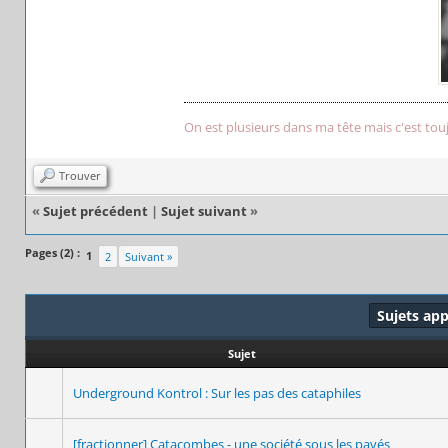
On est plusieurs dans ma tête mais c'est tou
Trouver
«
Sujet précédent
|
Sujet suivant
»
Pages (2) :
1
2
Suivant »
Sujets ap
Sujet
Underground Kontrol : Sur les pas des cataphiles
[fractionner] Catacombes - une société sous les pavés