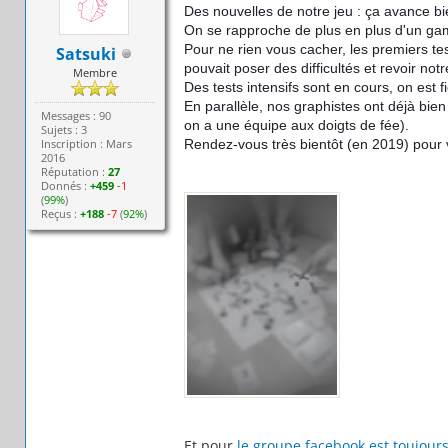
Des nouvelles de notre jeu : ça avance bi
On se rapproche de plus en plus d'un gam
Pour ne rien vous cacher, les premiers te
Satsuki
pouvait poser des difficultés et revoir notr
Membre
Des tests intensifs sont en cours, on est f
En parallèle, nos graphistes ont déjà bien
Messages : 90
on a une équip
e aux doigts de fée).
Sujets : 3
Inscription : Mars
Rendez-vous très bientôt (en 2019) pour v
2016
Réputation :
27
Donnés :
+459
-1
(
99%
)
Reçus :
+188
-7
(
92%
)
Et pour
le groupe facebook est toujours