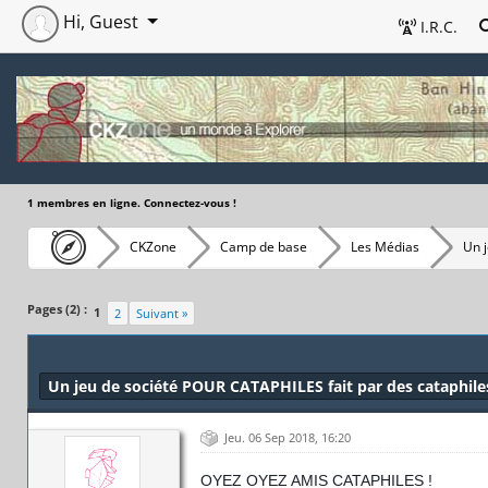
Hi, Guest
I.R.C.
1 membres en ligne. Connectez-vous !
CKZone
Camp de base
Les Médias
Un j
Pages (2) :
1
2
Suivant »
Un jeu de société POUR CATAPHILES fait par des cataphiles 
Jeu. 06 Sep 2018, 16:20
OYEZ OYEZ AMIS CATAPHILES !