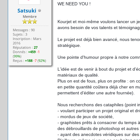
WE NEED YOU !
Satsuki
Membre
Kourjet et moi-même voulons lancer un j
avons besoin de vos talents et témoignag
Messages : 90
Sujets : 3
Inscription : Mars
Le projet est déjà bien avancé, nous tenon
2016
stratégique.
Réputation :
27
Donnés :
+459
-1
(
99%
)
Une pointe d'humour propre à notre comm
Reçus :
+188
-7
(
92%
)
L'idée est de venir à bout du projet et d'
matériaux de qualité.
Plus on est de fous, plus on profite : on c
en petite quantité coûtera déjà cher en mat
permettent d'éditer une autre fournée).
Nous recherchons des cataphiles (point im
- voulant participer un projet original et dr
- mordus de jeux de société,
- graphistes prêts à consacrer du temps à
des débrouillards de photoshop et autres
- ayant des anecdotes véridiques sur des