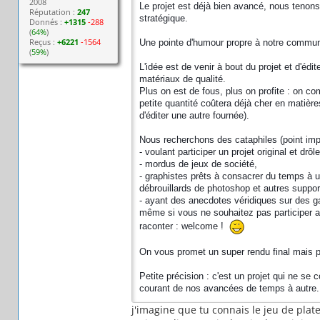
2008
Le projet est déjà bien avancé, nous tenons 
Réputation :
247
stratégique.
Donnés :
+1315
-288
(
64%
)
Reçus :
+6221
-1564
Une pointe d'humour propre à notre communa
(
59%
)
L'idée est de venir à bout du projet et d'éd
matériaux de qualité.
Plus on est de fous, plus on profite : on com
petite quantité coûtera déjà cher en matière
d'éditer une autre fournée).
Nous recherchons des cataphiles (point impo
- voulant participer un projet original et drôle
- mordus de jeux de société,
- graphistes prêts à consacrer du temps à u
débrouillards de photoshop et autres suppor
- ayant des anecdotes véridiques sur des g
même si vous ne souhaitez pas participer a
raconter : welcome !
On vous promet un super rendu final mais p
Petite précision : c'est un projet qui ne se
courant de nos avancées de temps à autre.
j'imagine que tu connais le jeu de platea