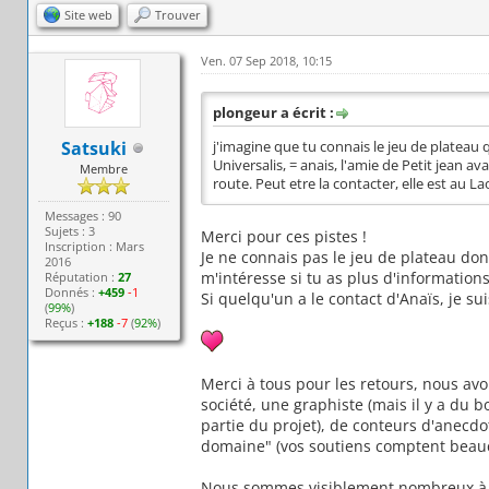
Site web
Trouver
Ven. 07 Sep 2018, 10:15
plongeur a écrit :
Satsuki
j'imagine que tu connais le jeu de plateau qu
Universalis, = anais, l'amie de Petit jean a
Membre
route. Peut etre la contacter, elle est au La
Messages : 90
Sujets : 3
Merci pour ces pistes !
Inscription : Mars
Je ne connais pas le jeu de plateau dont
2016
m'intéresse si tu as plus d'informations
Réputation :
27
Donnés :
+459
-1
Si quelqu'un a le contact d'Anaïs, je s
(
99%
)
Reçus :
+188
-7
(
92%
)
Merci à tous pour les retours, nous av
société, une graphiste (mais il y a du b
partie du projet), de conteurs d'anecdot
domaine" (vos soutiens comptent beauc
Nous sommes visiblement nombreux à avo