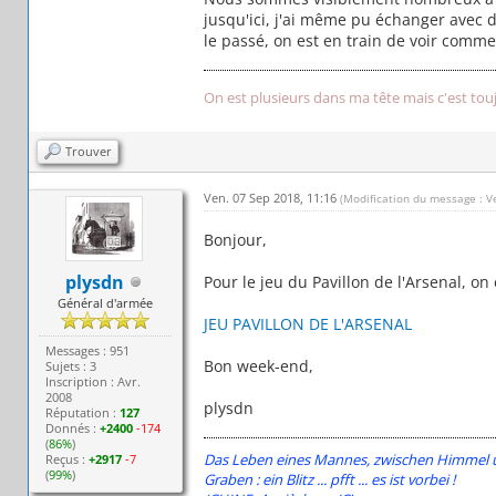
jusqu'ici, j'ai même pu échanger avec
le passé, on est en train de voir comme
On est plusieurs dans ma tête mais c'est tou
Trouver
Ven. 07 Sep 2018, 11:16
(Modification du message : V
Bonjour,
plysdn
Pour le jeu du Pavillon de l'Arsenal, on e
Général d'armée
JEU PAVILLON DE L'ARSENAL
Messages : 951
Bon week-end,
Sujets : 3
Inscription : Avr.
2008
plysdn
Réputation :
127
Donnés :
+2400
-174
(
86%
)
Das Leben eines Mannes, zwischen Himmel un
Reçus :
+2917
-7
(
99%
)
Graben : ein Blitz ... pfft ... es ist vorbei !