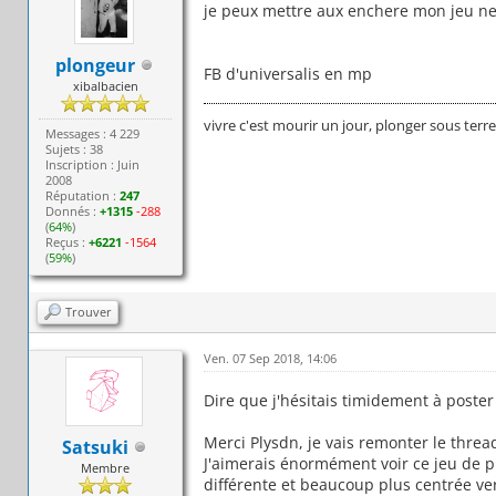
je peux mettre aux enchere mon jeu neuf
plongeur
FB d'universalis en mp
xibalbacien
vivre c'est mourir un jour, plonger sous terr
Messages : 4 229
Sujets : 38
Inscription : Juin
2008
Réputation :
247
Donnés :
+1315
-288
(
64%
)
Reçus :
+6221
-1564
(
59%
)
Trouver
Ven. 07 Sep 2018, 14:06
Dire que j'hésitais timidement à poster 
Merci Plysdn, je vais remonter le thread
Satsuki
J'aimerais énormément voir ce jeu de pl
Membre
différente et beaucoup plus centrée ver