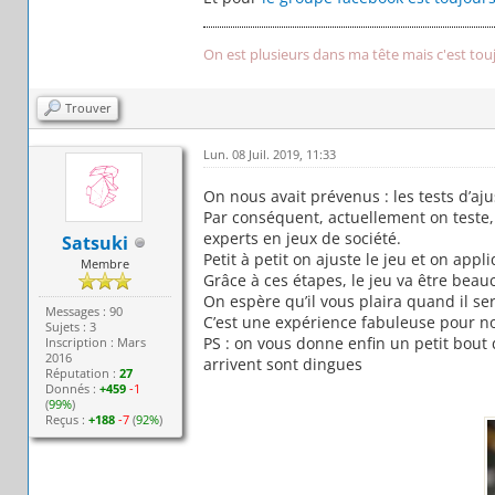
On est plusieurs dans ma tête mais c'est tou
Trouver
Lun. 08 Juil. 2019, 11:33
On nous avait prévenus : les tests d’aju
Par conséquent, actuellement on teste, 
experts en jeux de société.
Satsuki
Petit à petit on ajuste le jeu et on appl
Membre
Grâce à ces étapes, le jeu va être beau
On espère qu’il vous plaira quand il ser
Messages : 90
C’est une expérience fabuleuse pour nou
Sujets : 3
PS : on vous donne enfin un petit bout
Inscription : Mars
2016
arrivent sont dingues
Réputation :
27
Donnés :
+459
-1
(
99%
)
Reçus :
+188
-7
(
92%
)