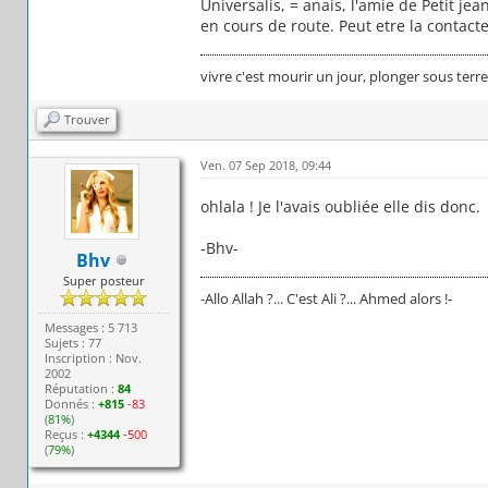
Universalis, = anais, l'amie de Petit je
en cours de route. Peut etre la contacte
vivre c'est mourir un jour, plonger sous terr
Trouver
Ven. 07 Sep 2018, 09:44
ohlala ! Je l'avais oubliée elle dis donc.
-Bhv-
Bhv
Super posteur
-Allo Allah ?... C'est Ali ?... Ahmed alors !-
Messages : 5 713
Sujets : 77
Inscription : Nov.
2002
Réputation :
84
Donnés :
+815
-83
(
81%
)
Reçus :
+4344
-500
(
79%
)