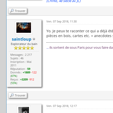
(CHINE, 4e siècle av. JC)
Trouver
Ven. 07 Sep 2018, 11:30
Yo. Je peux te raconter ce qui a déjà é
pièces en bois, cartes etc. + anecdotes s
saintloup
Explorateur du bain
...
ils sortent de sous Paris pour vous faire d
Messages : 2 217
Sujets : 46
Inscription : Mai
2011
Réputation :
59
Donnés :
+1889
-122
(
87%
)
Reçus :
+3209
-912
(
55%
)
Trouver
Ven. 07 Sep 2018, 12:17