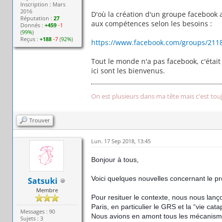
Inscription : Mars
2016
D'où la création d'un groupe facebook 
Réputation :
27
aux compétences selon les besoins :
Donnés :
+459
-1
(
99%
)
Reçus :
+188
-7
(
92%
)
https://www.facebook.com/groups/211
Tout le monde n'a pas facebook, c'étai
ici sont les bienvenus.
On est plusieurs dans ma tête mais c'est tou
Trouver
Lun. 17 Sep 2018, 13:45
Bonjour à tous,
Voici quelques nouvelles concernant le pro
Satsuki
Membre
Pour resituer le contexte, nous nous lanç
Paris, en particulier le GRS et la “vie catap
Messages : 90
Nous avions en amont tous les mécanismes 
Sujets : 3