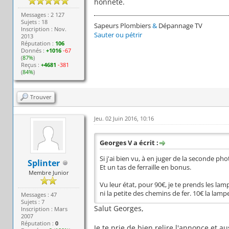
honnête.
Messages : 2 127
Sujets : 18
Sapeurs Plombiers
&
Dépannage TV
Inscription : Nov.
Sauter ou pétrir
2013
Réputation :
106
Donnés :
+1016
-67
(
87%
)
Reçus :
+4681
-381
(
84%
)
Trouver
Jeu. 02 Juin 2016, 10:16
Georges V a écrit :
Si j'ai bien vu, à en juger de la seconde ph
Splinter
Et un tas de ferraille en bonus.
Membre Junior
Vu leur état, pour 90€, je te prends les la
ni la petite des chemins de fer. 10€ la lam
Messages : 47
Sujets : 7
Salut Georges,
Inscription : Mars
2007
Réputation :
0
Je te prie de bien relire l'annonce et au