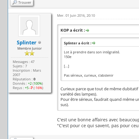
Trouver
Mer. 01 Juin 2016, 20:10
KOP a écrit :
Splinter
Splinter a écrit :
Membre Junior
Lot à prendre dans son intégralité.
150e
Messages : 47
Sujets : 7
[...]
Inscription : Mars
2007
Pas sérieux, curieux, s'abstenir
Réputation :
0
Donnés :
+2
(
100%
)
Reçus :
+5
-7
(
-16%
)
Curieux parce que tout de même dubitatif q
variété des lampes).
Pour être sérieux, faudrait quand même un
sus).
C'est une bonne affaires avec beaucoup 
"C'est pour ce qui savent, pas pour ceu