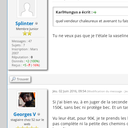
KarlHungus a écrit :
quel vendeur chaleureux et avenant tu fais
Splinter
Membre Junior
Tu ne veux pas que je t'étale la vase
Messages : 47
Sujets : 7
Inscription : Mars
2007
Réputation :
0
Donnés :
+2
(
100%
)
Reçus :
+5
-7
(
-16%
)
Trouver
Jeu. 02 Juin 2016, 09:54
(Modification du message : Je
Si j'ai bien vu, à en juger de la second
150€, sans bec ni protège bec. Et un tas
Georges V
Vu leur état, pour 90€, je te prends les
stagiaire chez 52 sur le
pas complète ni la petite des chemins d
web