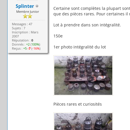
Splinter
Certaine sont complètes la plupart sont
Membre Junior
que des pièces rares. Pour certaines il
Messages : 47
Lot à prendre dans son intégralité.
Sujets : 7
Inscription : Mars
150e
2007
Réputation :
0
Donnés :
+2
(
100%
)
1er photo intégralité du lot
Reçus :
+5
-7
(
-16%
)
Pièces rares et curiosités