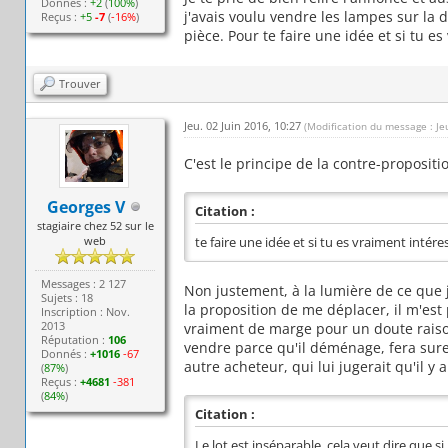
Donnés :
+2
(
100%
)
j'avais voulu vendre les lampes sur la 
Reçus :
+5
-7
(
-16%
)
pièce. Pour te faire une idée et si tu es
Trouver
Jeu. 02 Juin 2016, 10:27
(Modification du message : Je
C'est le principe de la contre-proposition
Georges V
Citation :
stagiaire chez 52 sur le
web
te faire une idée et si tu es vraiment intéres
Messages : 2 127
Non justement, à la lumière de ce que je
Sujets : 18
la proposition de me déplacer, il m'est
Inscription : Nov.
2013
vraiment de marge pour un doute raisonn
Réputation :
106
vendre parce qu'il déménage, fera surem
Donnés :
+1016
-67
autre acheteur, qui lui jugerait qu'il y 
(
87%
)
Reçus :
+4681
-381
(
84%
)
Citation :
Le lot est inséparable, cela veut dire que s