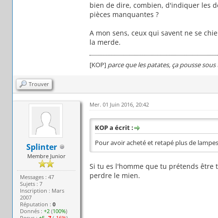
bien de dire, combien, d'indiquer les dé
pièces manquantes ?
A mon sens, ceux qui savent ne se chie
la merde.
[KOP]
parce que les patates, ça pousse sous 
Trouver
Mer. 01 Juin 2016, 20:42
KOP a écrit :
Pour avoir acheté et retapé plus de lampes
Splinter
Membre Junior
Si tu es l'homme que tu prétends être 
perdre le mien.
Messages : 47
Sujets : 7
Inscription : Mars
2007
Réputation :
0
Donnés :
+2
(
100%
)
Reçus :
+5
-7
(
-16%
)