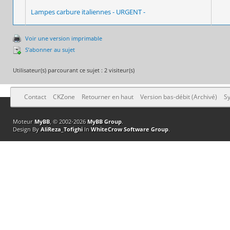
Lampes carbure italiennes - URGENT -
Voir une version imprimable
S’abonner au sujet
Utilisateur(s) parcourant ce sujet : 2 visiteur(s)
Contact
CKZone
Retourner en haut
Version bas-débit (Archivé)
Sy
Moteur
MyBB
, © 2002-2026
MyBB Group
.
Design By
AliReza_Tofighi
In
WhiteCrow Software Group
.