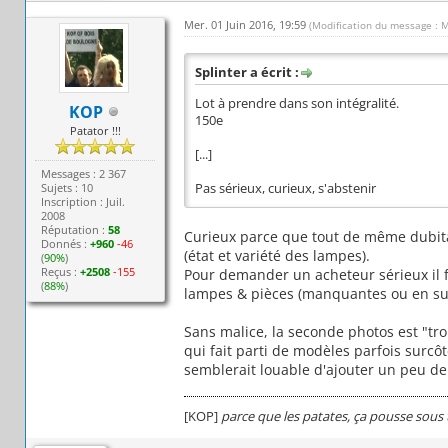
Mer. 01 Juin 2016, 19:59
(Modification du message : M
Splinter a écrit :
Lot à prendre dans son intégralité.
KOP
150e
Patator !!!
[...]
Messages : 2 367
Sujets : 10
Pas sérieux, curieux, s'abstenir
Inscription : Juil.
2008
Réputation :
58
Curieux parce que tout de même dubita
Donnés :
+960
-46
(état et variété des lampes).
(
90%
)
Reçus :
+2508
-155
Pour demander un acheteur sérieux il 
(
88%
)
lampes & pièces (manquantes ou en su
Sans malice, la seconde photos est "tro
qui fait parti de modèles parfois surc
semblerait louable d'ajouter un peu de 
[KOP]
parce que les patates, ça pousse sous 