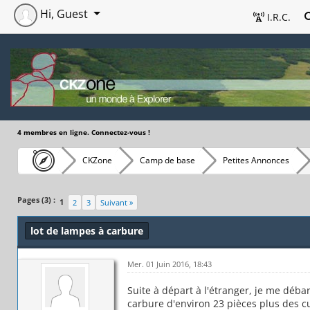
Hi, Guest
I.R.C.
4 membres en ligne. Connectez-vous !
CKZone
Camp de base
Petites Annonces
Pages (3) :
1
2
3
Suivant »
lot de lampes à carbure
Mer. 01 Juin 2016, 18:43
Suite à départ à l'étranger, je me déba
carbure d'environ 23 pièces plus des cu