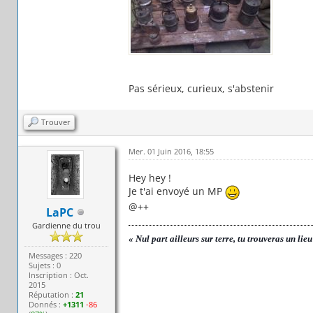
Pas sérieux, curieux, s'abstenir
Trouver
Mer. 01 Juin 2016, 18:55
Hey hey !
Je t'ai envoyé un MP
@++
LaPC
Gardienne du trou
« Nul part ailleurs sur terre, tu trouveras un lie
Messages : 220
Sujets : 0
Inscription : Oct.
2015
Réputation :
21
Donnés :
+1311
-86