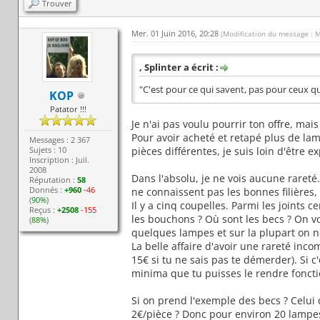
Trouver
Mer. 01 Juin 2016, 20:28
(Modification du message : M
, Splinter a écrit :
"C'est pour ce qui savent, pas pour ceux qu
KOP
Patator !!!
Je n'ai pas voulu pourrir ton offre, mais
Pour avoir acheté et retapé plus de la
Messages : 2 367
Sujets : 10
pièces différentes, je suis loin d'être e
Inscription : Juil.
2008
Dans l'absolu, je ne vois aucune rareté
Réputation :
58
Donnés :
+960
-46
ne connaissent pas les bonnes filières,
(
90%
)
Il y a cinq coupelles. Parmi les joints
Reçus :
+2508
-155
les bouchons ? Où sont les becs ? On v
(
88%
)
quelques lampes et sur la plupart on ne
La belle affaire d'avoir une rareté inco
15€ si tu ne sais pas te démerder). Si c'
minima que tu puisses le rendre foncti
Si on prend l'exemple des becs ? Celui q
2€/pièce ? Donc pour environ 20 lampes,