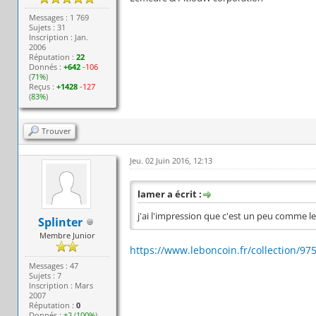
Messages : 1 769
Sujets : 31
Inscription : Jan.
2006
Réputation :
22
Donnés :
+642
-106
(
71%
)
Reçus :
+1428
-127
(
83%
)
Trouver
Jeu. 02 Juin 2016, 12:13
lamer a écrit :
j'ai l'impression que c'est un peu comme l
Splinter
Membre Junior
https://www.leboncoin.fr/collection/97
Messages : 47
Sujets : 7
Inscription : Mars
2007
Réputation :
0
Donnés :
+2
(
100%
)