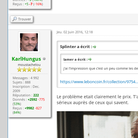
Reçus :
+5
-7
(
-16%
)
Trouver
Jeu. 02 Juin 2016, 12:18
Splinter a écrit :
KarlHungus
lamer a écrit :
moustachelou
j'ai l'impression que c'est un peu comme les d
Messages : 4 992
https://www.leboncoin.fr/collection/9754.
Sujets : 888
Inscription : Dec.
2009
Réputation :
222
Le problème etait clairement le prix. T
Donnés :
+2592
-775
sérieux auprès de ceux qui savent.
(
53%
)
Reçus :
+9982
-827
(
84%
)