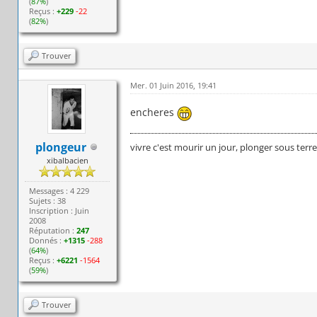
(
87%
)
Reçus :
+229
-22
(
82%
)
Trouver
Mer. 01 Juin 2016, 19:41
encheres
plongeur
vivre c'est mourir un jour, plonger sous terr
xibalbacien
Messages : 4 229
Sujets : 38
Inscription : Juin
2008
Réputation :
247
Donnés :
+1315
-288
(
64%
)
Reçus :
+6221
-1564
(
59%
)
Trouver