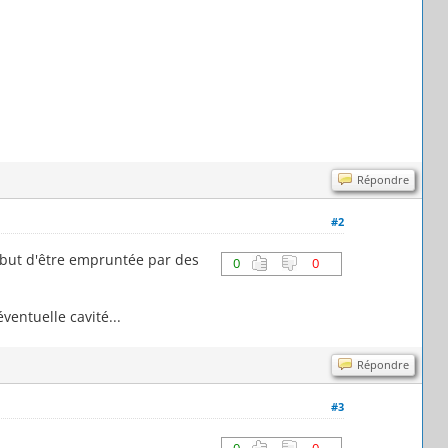
Répondre
#2
e but d'être empruntée par des
0
0
ventuelle cavité...
Répondre
#3
0
0