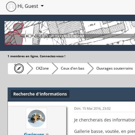
Hi, Guest
1 membres en ligne. Connectez-vous !
CKZone
Ceux d'en bas
Ouvrages souterrains
Moyenne : 0 (0 vote(s))
1
2
3
4
5
Recherche d'informations
Dim. 15 Mai 2016, 23:02
Je chercherais des informatio
Gallerie basse, voutée, en pie
Gwinver