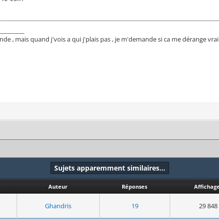
_________
monde , mais quand j'vois a qui j'plais pas , je m'demande si ca me dérange vr
Sujets apparemment similaires…
Auteur
Réponses
Affichag
Ghandris
19
29 848