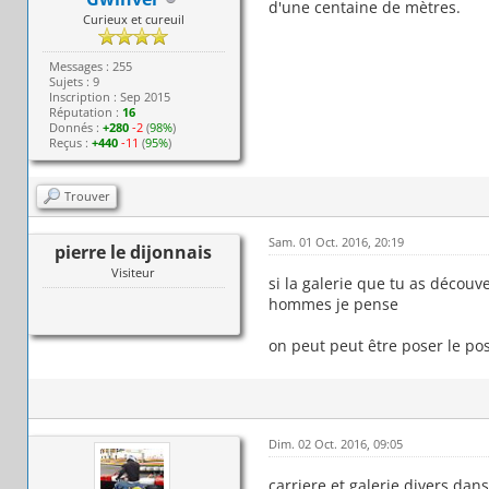
d'une centaine de mètres.
Curieux et cureuil
Messages : 255
Sujets : 9
Inscription : Sep 2015
Réputation :
16
Donnés :
+280
-2
(
98%
)
Reçus :
+440
-11
(
95%
)
Trouver
Sam. 01 Oct. 2016, 20:19
pierre le dijonnais
Visiteur
si la galerie que tu as découv
hommes je pense
on peut peut être poser le pos
Dim. 02 Oct. 2016, 09:05
carriere et galerie divers dans