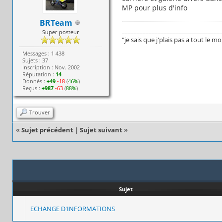
MP pour plus d'info
BRTeam
_________________________________
Super posteur
"je sais que j'plais pas a tout le 
Messages : 1 438
Sujets : 37
Inscription : Nov. 2002
Réputation :
14
Donnés :
+49
-18
(
46%
)
Reçus :
+987
-63
(
88%
)
Trouver
«
Sujet précédent
|
Sujet suivant
»
Sujet
ECHANGE D'INFORMATIONS