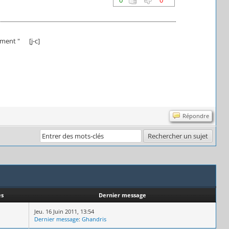
aiment " [j-c]
Répondre
es
Dernier message
Jeu. 16 Juin 2011, 13:54
Dernier message
:
Ghandris