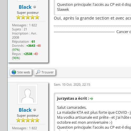
Question principale: l'accès au CP est-il di
Black
Slawek
Super posteur
Oui, après la grande section et avec a
Messages : 1 822
Sujets : 21
---------------------------------------------------- Cancer
Inscription : Avr.
2008
Réputation :
61
Donnés :
+3643
-48
(
97%
)
Reçus :
+2538
-40
(
96%
)
Site web
Trouver
Sam. 10 Oct. 2020, 22:15
jurzystas a écrit :
Salut camarades,
Black
La maladie KTA est plus forte que COVID - je
Super posteur
Ma vodka artisanale est prête - et j'ai hât
octobre est mon anniversaire :-)
Question principale: l'accès au CP est-il di
Messages : 1 822