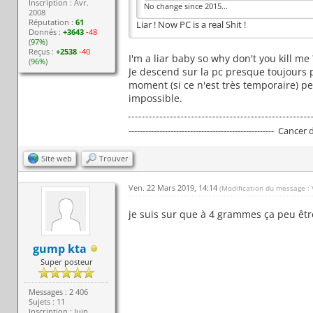
Inscription : Avr.
No change since 2015...
2008
Réputation :
61
Liar ! Now PC is a real Shit !
Donnés :
+3643
-48
(
97%
)
Reçus :
+2538
-40
I'm a liar baby so why don't you kill me 
(
96%
)
Je descend sur la pc presque toujours
moment (si ce n'est très temporaire) p
impossible.
---------------------------------------------------- Cancer
Site web
Trouver
Ven. 22 Mars 2019, 14:14
(Modification du message :
je suis sur que à 4 grammes ça peu êtr
gump kta
Super posteur
Messages : 2 406
Sujets : 11
Inscription : Juin