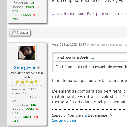
Et du coup, la réponse est "vas-z-y-voir"
Réputation :
59
Donnés :
+1889
-122
(
87%
)
...
ils sortent de sous Paris pour vous faire d
Reçus :
+3209
-912
(
55%
)
Trouver
Ven. 08 Sep 2023, 13:37
(Modification du message : V
Land-scape a écrit :
Georges V
C'est étonnant cette mansuétude envers le
stagiaire chez 52 sur le
web
Il ne demande pas où c'est. Il demande s
Messages : 2 127
L'élément de comparaison pertinent, c'
Sujets : 18
maintenant je voudrais savoir si l'accès 
Inscription : Nov.
2013
montera à Paris dans quelques semaines
Réputation :
106
Donnés :
+1016
-67
(
87%
)
Sapeurs Plombiers
&
Dépannage TV
Reçus :
+4681
-381
Sauter ou pétrir
(
84%
)