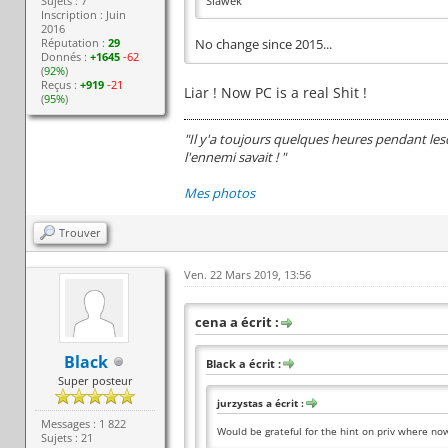
Sujets : 7
Slawek
Inscription : Juin
2016
Réputation :
29
No change since 2015...
Donnés :
+1645
-62
(
92%
)
Reçus :
+919
-21
Liar ! Now PC is a real Shit !
(
95%
)
"Il y'a toujours quelques heures pendant lesqu
l'ennemi savait ! "
Mes photos
Trouver
Ven. 22 Mars 2019, 13:56
cena a écrit :
Black
Black a écrit :
Super posteur
jurzystas a écrit :
Messages : 1 822
Would be grateful for the hint on priv where no
Sujets : 21