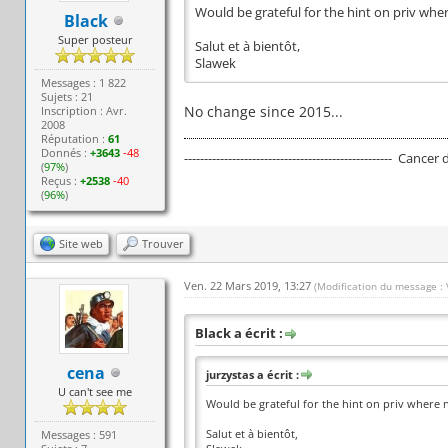
Would be grateful for the hint on priv whe
Black
Super posteur
Salut et à bientôt,
Slawek
Messages : 1 822
Sujets : 21
No change since 2015...
Inscription : Avr.
2008
Réputation :
61
Donnés :
+3643
-48
---------------------------------------------------- Cancer
(
97%
)
Reçus :
+2538
-40
(
96%
)
Site web
Trouver
Ven. 22 Mars 2019, 13:27
(Modification du message :
Black a écrit :
cena
jurzystas a écrit :
U can't see me
Would be grateful for the hint on priv where 
Salut et à bientôt,
Messages : 591