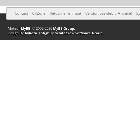
Contact
CKZone
Retourner en haut
Version bas-débit (Archivé)
Sy
Moteur
MyBB
, © 2002-2026
MyBB Group
.
Design By
AliReza_Tofighi
In
WhiteCrow Software Group
.