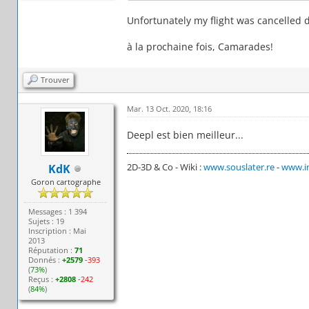
Unfortunately my flight was cancelled du
à la prochaine fois, Camarades!
Trouver
Mar. 13 Oct. 2020, 18:16
Deepl est bien meilleur...
2D-3D & Co - Wiki :
www.souslater.re
-
www.in
KdK
Goron cartographe
Messages : 1 394
Sujets : 19
Inscription : Mai
2013
Réputation :
71
Donnés :
+2579
-393
(
73%
)
Reçus :
+2808
-242
(
84%
)