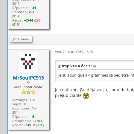
2017
Réputation :
34
Donnés :
+263
-11
(
91%
)
Reçus :
+2744
-288
(
81%
)
Trouver
Ven. 22 Mars 2019, 18:20
gump kta a écrit :
je suis sur que à 4 grammes ça peu être i
MrSoulPC915
AutoPhotoGraphe
Je confirme, j'ai déjà vu ça, coup de bol,
préjudiciable
Messages : 120
Sujets : 8
Inscription : Mai
2014
Réputation :
6
Donnés :
+9
-6
(
20%
)
Reçus :
+149
-8
(
89%
)