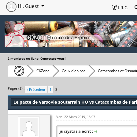
Hi, Guest
I.R.C.
2 membres en ligne. Connectez-vous !
CKZone
Ceux d'en bas
Catacombes et Ossuair
Pages (2) :
2
« Précédent
1
Le pacte de Varsovie souterrain HQ vs Catacombes de Pari
Ven. 22 Mars 2019, 13:07
jurzystas a écrit :