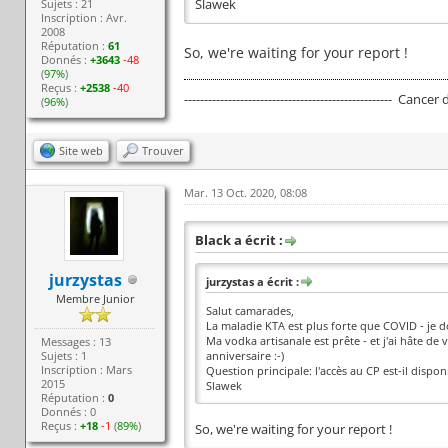
Sujets : 21
Slawek
Inscription : Avr.
2008
Réputation :
61
So, we're waiting for your report !
Donnés :
+3643
-48
(
97%
)
Reçus :
+2538
-40
---------------------------------------------------- Cancer
(
96%
)
Site web
Trouver
Mar. 13 Oct. 2020, 08:08
Black a écrit :
jurzystas
jurzystas a écrit :
Membre Junior
Salut camarades,
La maladie KTA est plus forte que COVID - je do
Ma vodka artisanale est prête - et j'ai hâte d
Messages : 13
Sujets : 1
anniversaire :-)
Inscription : Mars
Question principale: l'accès au CP est-il dispon
2015
Slawek
Réputation :
0
Donnés : 0
Reçus :
+18
-1
(
89%
)
So, we're waiting for your report !