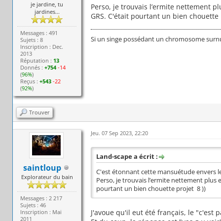
je jardine, tu
Perso, je trouvais l’ermite nettement pl
jardines...
GRS. C'était pourtant un bien chouette p
Messages : 491
Si un singe possédant un chromosome surnumér
Sujets : 8
Inscription : Dec.
2013
Réputation :
13
Donnés :
+754
-14
(
96%
)
Reçus :
+543
-22
(
92%
)
Trouver
Jeu. 07 Sep 2023, 22:20
Land-scape a écrit :
saintloup
C'est étonnant cette mansuétude envers le
Explorateur du bain
Perso, je trouvais l’ermite nettement plus e
pourtant un bien chouette projet 8 ))
Messages : 2 217
Sujets : 46
J'avoue qu'il eut été français, le "c'est
Inscription : Mai
2011