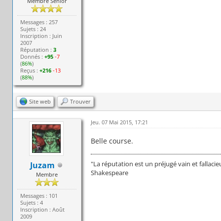
Membre Senior
Messages : 257
Sujets : 24
Inscription : Juin
2007
Réputation :
3
Donnés :
+95
-7
(
86%
)
Reçus :
+216
-13
(
88%
)
Site web
Trouver
Jeu. 07 Mai 2015, 17:21
Belle course.
"La réputation est un préjugé vain et fallaci
Juzam
Shakespeare
Membre
Messages : 101
Sujets : 4
Inscription : Août
2009