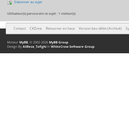
S’abonner au sujet
Utilisateur(s) parcourant ce sujet : 1 visiteur(s)
Contact
CKZone
Retourner en haut
Version bas-débit (Archivé)
Sy
Moteur
MyBB
, © 2002-2026
MyBB Group
.
Design By
AliReza_Tofighi
In
WhiteCrow Software Group
.