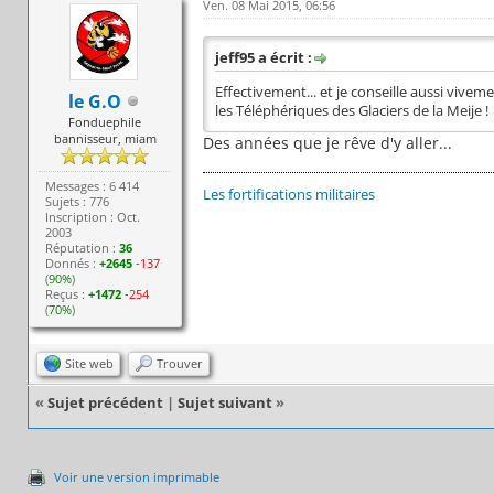
Ven. 08 Mai 2015, 06:56
jeff95 a écrit :
Effectivement... et je conseille aussi vivem
le G.O
les Téléphériques des Glaciers de la Meije !
Fonduephile
bannisseur, miam
Des années que je rêve d'y aller...
Messages : 6 414
Les fortifications militaires
Sujets : 776
Inscription : Oct.
2003
Réputation :
36
Donnés :
+2645
-137
(
90%
)
Reçus :
+1472
-254
(
70%
)
Site web
Trouver
«
Sujet précédent
|
Sujet suivant
»
Voir une version imprimable