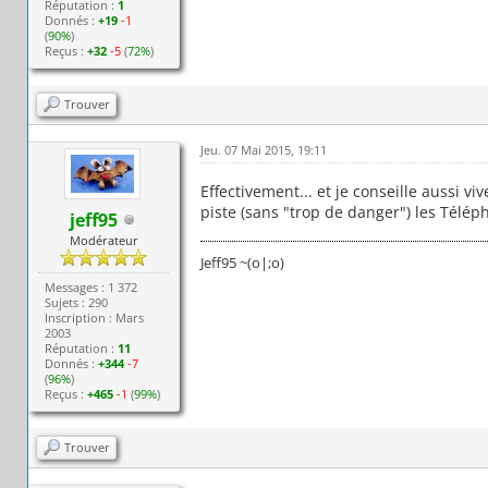
Réputation :
1
Donnés :
+19
-1
(
90%
)
Reçus :
+32
-5
(
72%
)
Trouver
Jeu. 07 Mai 2015, 19:11
Effectivement... et je conseille aussi v
piste (sans "trop de danger") les Télép
jeff95
Modérateur
Jeff95 ~(o|;o)
Messages : 1 372
Sujets : 290
Inscription : Mars
2003
Réputation :
11
Donnés :
+344
-7
(
96%
)
Reçus :
+465
-1
(
99%
)
Trouver