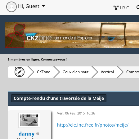
Hi, Guest
I.R.C.
3 membres en ligne. Connectez-vous !
CKZone
Ceux d'en haut
Vertical
Compte
Compte-rendu d'une traversée de la Meije
Ven. 06 Fév. 2015, 16:36
http://cle.ine.free.fr/photos/meije/
danny