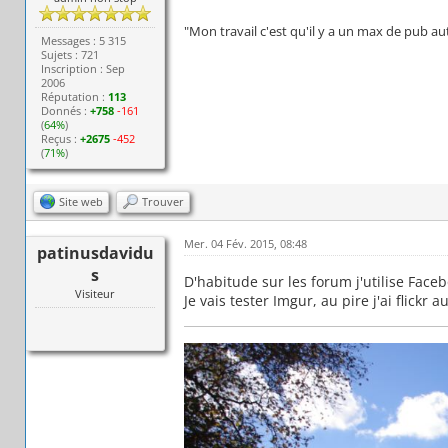
"Mon travail c'est qu'il y a un max de pub au
Messages : 5 315
Sujets : 721
Inscription : Sep
2006
Réputation :
113
Donnés :
+758
-161
(
64%
)
Reçus :
+2675
-452
(
71%
)
Site web
Trouver
Mer. 04 Fév. 2015, 08:48
patinusdavidu
s
D'habitude sur les forum j'utilise Face
Visiteur
Je vais tester Imgur, au pire j'ai flickr au