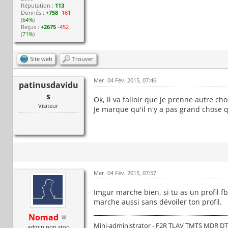
Réputation :
113
Donnés :
+758
-161
(
64%
)
Reçus :
+2675
-452
(
71%
)
Site web
Trouver
Mer. 04 Fév. 2015, 07:46
patinusdavidu
s
Ok, il va falloir que je prenne autre cho
Visiteur
Je marque qu'il n'y a pas grand chose 
Mer. 04 Fév. 2015, 07:57
Imgur marche bien, si tu as un profil fb
marche aussi sans dévoiler ton profil.
Nomad
Mini-administrator - F2R TLAV TMTS MDR D
admin non stop