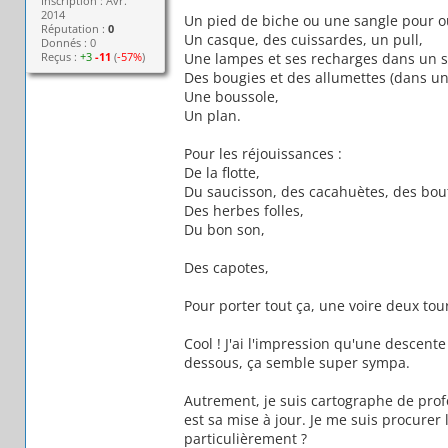
Inscription : Avr.
2014
Un pied de biche ou une sangle pour ou
Réputation :
0
Un casque, des cuissardes, un pull,
Donnés : 0
Reçus :
+3
-11
(
-57%
)
Une lampes et ses recharges dans un s
Des bougies et des allumettes (dans un
Une boussole,
Un plan.
Pour les réjouissances :
De la flotte,
Du saucisson, des cacahuètes, des bou
Des herbes folles,
Du bon son,
Des capotes,
Pour porter tout ça, une voire deux tou
Cool ! J'ai l'impression qu'une descent
dessous, ça semble super sympa.
Autrement, je suis cartographe de profe
est sa mise à jour. Je me suis procurer 
particulièrement ?