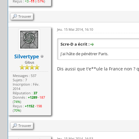
Reçus :
+3
-11
(
-57%
)
Trouver
Jeu. 15 Mai 2014, 16:10
Scre-D a écrit :
j'ai hâte de pénétrer Paris.
Silvertype
Gibus
Dis aussi que t'e**ule la France non ? q
Messages : 537
Sujets : 7
Inscription : Fév.
2014
Réputation :
37
Donnés :
+1289
-187
(
74%
)
Reçus :
+1152
-198
(
70%
)
Trouver
Jeu. 15 Mai 2014, 16:53