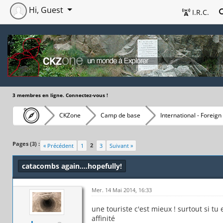
Hi, Guest
I.R.C.
3 membres en ligne. Connectez-vous !
CKZone
Camp de base
International - Foreign
Pages (3) :
2
« Précédent
1
3
Suivant »
catacombs again....hopefully!
Mer. 14 Mai 2014, 16:33
une touriste c'est mieux ! surtout si t
affinité