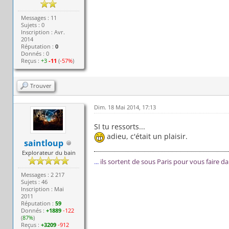
Messages : 11
Sujets : 0
Inscription : Avr.
2014
Réputation :
0
Donnés : 0
Reçus :
+3
-11
(
-57%
)
Trouver
Dim. 18 Mai 2014, 17:13
SI tu ressorts...
adieu, c'était un plaisir.
saintloup
Explorateur du bain
...
ils sortent de sous Paris pour vous faire d
Messages : 2 217
Sujets : 46
Inscription : Mai
2011
Réputation :
59
Donnés :
+1889
-122
(
87%
)
Reçus :
+3209
-912