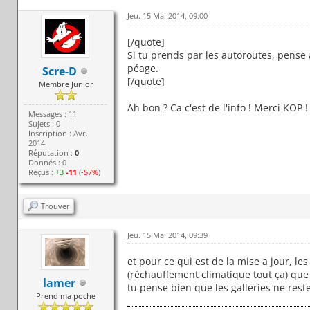
Jeu. 15 Mai 2014, 09:00
[/quote]
Si tu prends par les autoroutes, pense
péage.
Scre-D
[/quote]
Membre Junior
Ah bon ? Ca c'est de l'info ! Merci KOP !
Messages : 11
Sujets : 0
Inscription : Avr.
2014
Réputation :
0
Donnés : 0
Reçus :
+3
-11
(
-57%
)
Trouver
Jeu. 15 Mai 2014, 09:39
et pour ce qui est de la mise a jour, le
(réchauffement climatique tout ça) que 
lamer
tu pense bien que les galleries ne rest
Prend ma poche