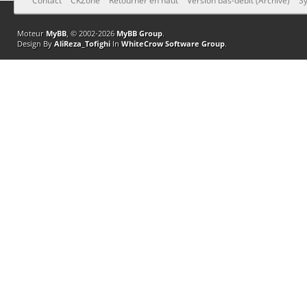
Contact
CKZone
Retourner en haut
Version bas-débit (Archivé)
Sy
Moteur
MyBB
, © 2002-2026
MyBB Group
.
Design By
AliReza_Tofighi
In
WhiteCrow Software Group
.