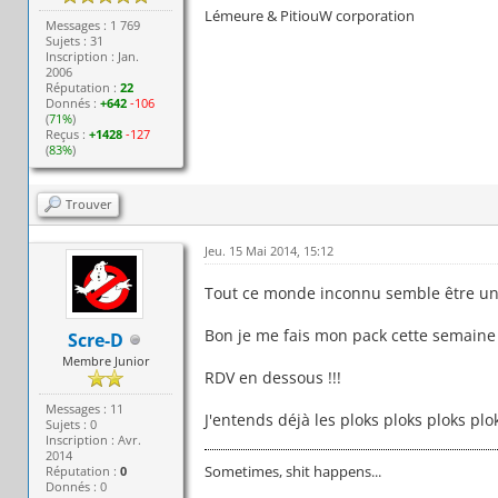
Lémeure & PitiouW corporation
Messages : 1 769
Sujets : 31
Inscription : Jan.
2006
Réputation :
22
Donnés :
+642
-106
(
71%
)
Reçus :
+1428
-127
(
83%
)
Trouver
Jeu. 15 Mai 2014, 15:12
Tout ce monde inconnu semble être un jo
Bon je me fais mon pack cette semaine 
Scre-D
Membre Junior
RDV en dessous !!!
Messages : 11
J'entends déjà les ploks ploks ploks plo
Sujets : 0
Inscription : Avr.
2014
Sometimes, shit happens...
Réputation :
0
Donnés : 0