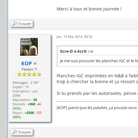
Merci à tous et bonne journée !
Trouver
Jeu. 15 Mai 2014, 08:52
Scre-D a écrit :
Je me suis procurer les planches IGC et le N
KOP
Patator !!!
Planches IGC imprimées en N&B à faible
trop à chercher la bonne et ça ressort s
Messages : 2 367
Sujets : 10
Inscription : Juil.
Si tu prends par les autoroutes, pense
2008
Réputation :
58
Donnés :
+960
-46
[KOP]
parce que les patates, ça pousse sous 
(
90%
)
Reçus :
+2508
-155
(
88%
)
Trouver