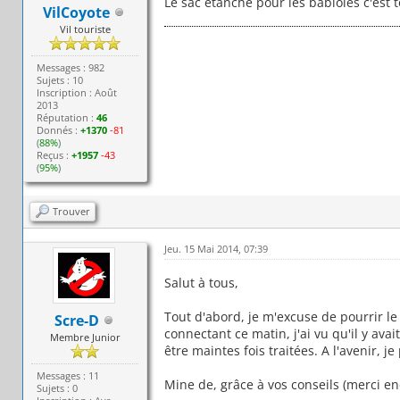
Le sac étanche pour les babioles c'est 
VilCoyote
Vil touriste
Messages : 982
Sujets : 10
Inscription : Août
2013
Réputation :
46
Donnés :
+1370
-81
(
88%
)
Reçus :
+1957
-43
(
95%
)
Trouver
Jeu. 15 Mai 2014, 07:39
Salut à tous,
Tout d'abord, je m'excuse de pourrir l
Scre-D
connectant ce matin, j'ai vu qu'il y ava
Membre Junior
être maintes fois traitées. A l'avenir, j
Messages : 11
Mine de, grâce à vos conseils (merci enc
Sujets : 0