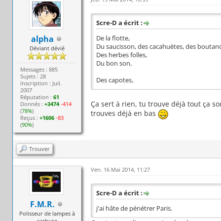
Scre-D a écrit :
alpha
De la flotte,
Du saucisson, des cacahuètes, des boutan
Déviant dévié
Des herbes folles,
Du bon son,
Messages : 885
Sujets : 28
Des capotes,
Inscription : Juil.
2007
Réputation :
61
Ça sert à rien, tu trouve déjà tout ça so
Donnés :
+3474
-414
(
78%
)
trouves déjà en bas
Reçus :
+1606
-83
(
90%
)
Trouver
Ven. 16 Mai 2014, 11:27
Scre-D a écrit :
F.M.R.
j'ai hâte de pénétrer Paris.
Polisseur de lampes à
carbure