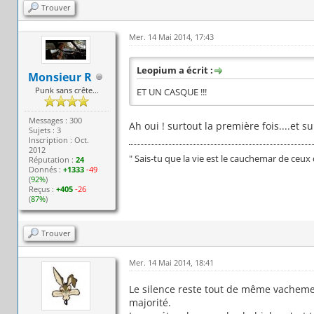
Trouver
Mer. 14 Mai 2014, 17:43
Leopium a écrit :
Monsieur R
Punk sans crête...
ET UN CASQUE !!!
Messages : 300
Ah oui ! surtout la première fois....et su
Sujets : 3
Inscription : Oct.
2012
" Sais-tu que la vie est le cauchemar de ceux q
Réputation :
24
Donnés :
+1333
-49
(
92%
)
Reçus :
+405
-26
(
87%
)
Trouver
Mer. 14 Mai 2014, 18:41
Le silence reste tout de même vachemen
majorité.