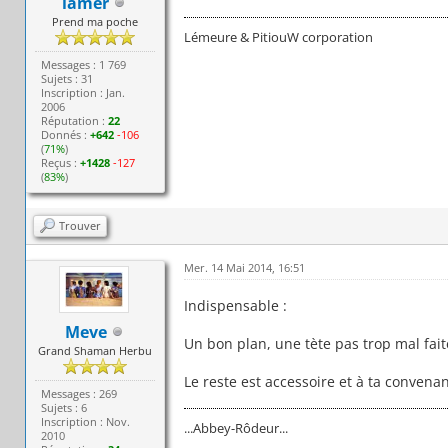
lamer
Prend ma poche
Lémeure & PitiouW corporation
Messages : 1 769
Sujets : 31
Inscription : Jan.
2006
Réputation :
22
Donnés :
+642
-106
(
71%
)
Reçus :
+1428
-127
(
83%
)
Trouver
Mer. 14 Mai 2014, 16:51
Indispensable :
Meve
Un bon plan, une tète pas trop mal faite
Grand Shaman Herbu
Le reste est accessoire et à ta convena
Messages : 269
Sujets : 6
Inscription : Nov.
...Abbey-Rôdeur...
2010