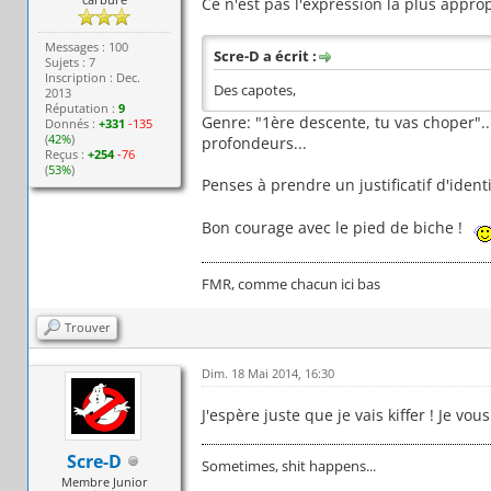
Ce n'est pas l'expression la plus appro
Messages : 100
Scre-D a écrit :
Sujets : 7
Inscription : Dec.
Des capotes,
2013
Réputation :
9
Genre: "1ère descente, tu vas choper"..
Donnés :
+331
-135
(
42%
)
profondeurs...
Reçus :
+254
-76
(
53%
)
Penses à prendre un justificatif d'ident
Bon courage avec le pied de biche !
FMR, comme chacun ici bas
Trouver
Dim. 18 Mai 2014, 16:30
J'espère juste que je vais kiffer ! Je vou
Scre-D
Sometimes, shit happens...
Membre Junior