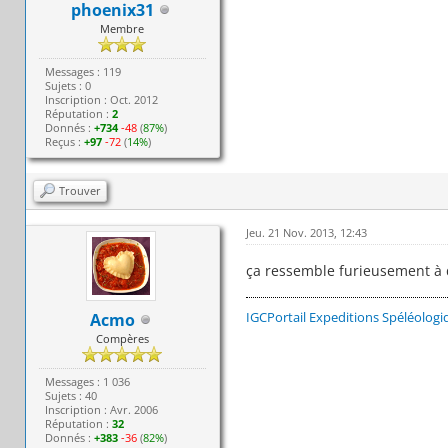
phoenix31
Membre
Messages : 119
Sujets : 0
Inscription : Oct. 2012
Réputation :
2
Donnés :
+734
-48
(
87%
)
Reçus :
+97
-72
(
14%
)
Trouver
Jeu. 21 Nov. 2013, 12:43
ça ressemble furieusement à d
IGCPortail
Expeditions Spéléologi
Acmo
Compères
Messages : 1 036
Sujets : 40
Inscription : Avr. 2006
Réputation :
32
Donnés :
+383
-36
(
82%
)