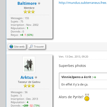
http://mundus.subterraneus.free.
Baltimore
Membre
Messages : 155
Sujets : 75
Inscription : Nov. 2002
Réputation :
1
Donnés : 0
Reçus :
+4
-1
(
60%
)
Site web
Trouver
Ven. 13 Dec. 2013, 09:20
Superbes photos
Arktus
Vinnie2pens a écrit :
Tasseur de Gadou
En effet il y'a de ça.
Messages : 56
Sujets : 5
Alors de Pyrite?
Inscription : Dec. 2013
Réputation :
4
Donnés :
+209
-32
(
73%
)