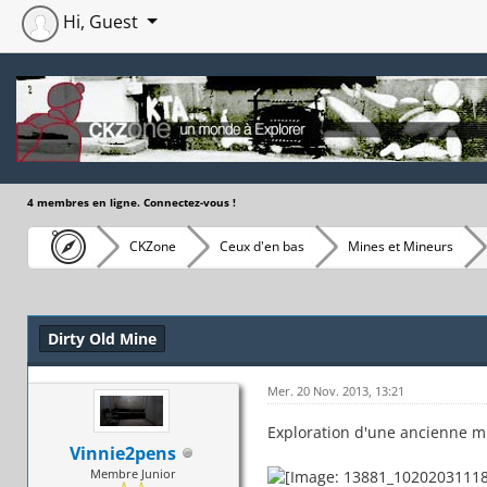
Hi, Guest
4 membres en ligne. Connectez-vous !
CKZone
Ceux d'en bas
Mines et Mineurs
Moyenne : 0 (0 vote(s))
1
2
3
4
5
Dirty Old Mine
Mer. 20 Nov. 2013, 13:21
Exploration d'une ancienne min
Vinnie2pens
Membre Junior