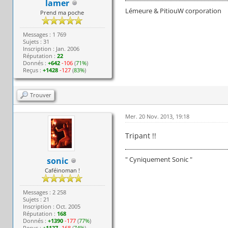
lamer
Lémeure & PitiouW corporation
Prend ma poche
Messages : 1 769
Sujets : 31
Inscription : Jan. 2006
Réputation :
22
Donnés :
+642
-106
(
71%
)
Reçus :
+1428
-127
(
83%
)
Trouver
Mer. 20 Nov. 2013, 19:18
Tripant !!
" Cyniquement Sonic "
sonic
Caféinoman !
Messages : 2 258
Sujets : 21
Inscription : Oct. 2005
Réputation :
168
Donnés :
+1390
-177
(
77%
)
Reçus :
+1137
-168
(
74%
)