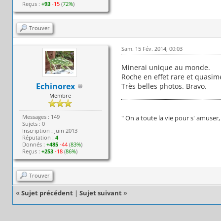
Reçus :
+93
-15
(
72%
)
Trouver
Sam. 15 Fév. 2014, 00:03
Minerai unique au monde.
Roche en effet rare et quasim
Echinorex
Très belles photos. Bravo.
Membre
Messages : 149
" On a toute la vie pour s' amuser
Sujets : 0
Inscription : Juin 2013
Réputation :
4
Donnés :
+485
-44
(
83%
)
Reçus :
+253
-18
(
86%
)
Trouver
«
Sujet précédent
|
Sujet suivant
»