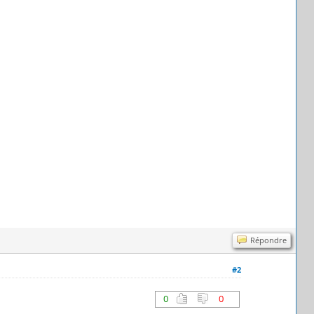
Répondre
#2
0
0