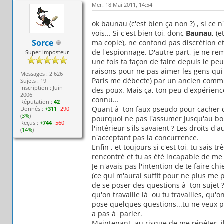
Mer. 18 Mai 2011, 14:54
ok baunau (c'est bien ça non ?) , si ce n'
vois... Si c'est bien toi, donc
Baunau
, (
Sorce
ma copie), ne confond pas discrétion et é
de l'espionnage. D'autre part, je ne re
Super imposteur
une fois ta façon de faire depuis le pe
raisons pour ne pas aimer les gens qui 
Messages : 2 626
Paris me débecte) par un ancien commis
Sujets : 19
Inscription : Juin
des poux. Mais ça, ton peu d'expérienc
2006
connu...
Réputation :
42
Quant à ton faux pseudo pour cacher qu
Donnés :
+311
-290
(
3%
)
pourquoi ne pas l'assumer jusqu'au bou
Reçus :
+744
-560
l'intérieur s'ils savaient ? Les droits 
(
14%
)
n'acceptant pas la concurrence.
Enfin , et toujours si c'est toi, tu sais 
rencontré et tu as été incapable de m
Je n'avais pas l'intention de te faire ch
(ce qui m'aurai suffit pour ne plus me 
de se poser des questions à ton sujet ?
qu'on travaille là ou tu travailles, qu'
pose quelques questions...tu ne veux pa
a pas à parler.
Maintenant, au risque de me répéter, i