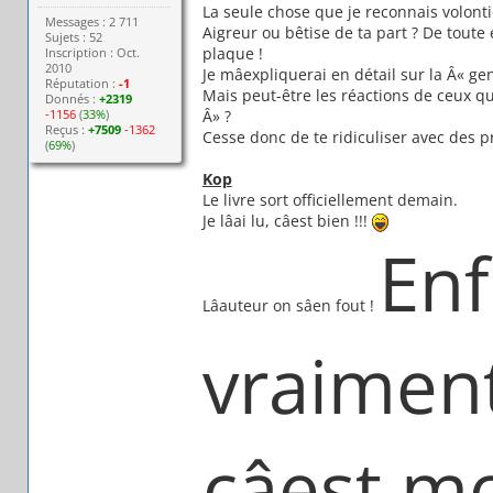
La seule chose que je reconnais volontie
Messages : 2 711
Aigreur ou bêtise de ta part ? De toute 
Sujets : 52
plaque !
Inscription : Oct.
2010
Je mâexpliquerai en détail sur la Â« ge
Réputation :
-1
Mais peut-être les réactions de ceux qu
Donnés :
+2319
-1156
(
33%
)
Â» ?
Reçus :
+7509
-1362
Cesse donc de te ridiculiser avec des p
(
69%
)
Kop
Le livre sort officiellement demain.
Je lâai lu, câest bien !!!
Enf
Lâauteur on sâen fout !
vraiment
câest mo