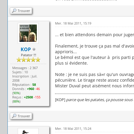
Trouver
Mer. 18 Mai 2011, 15:19
... et bien attendons demain pour juge
Finalement, je trouve ça pas mal d'avoi
KOP
apprioris...
Patator !!!
Le bémol est que l'auteur à pris parti pl
plus si évidente.
Messages : 2 367
Sujets : 10
Note : je ne suis pas sà»r qu'un ouvr
Inscription : Juil.
pécunière. Le tirage reste assez confid
2008
Réputation :
58
Mister Duval peut aisément nous infor
Donnés :
+960
-46
(
90%
)
Reçus :
+2508
-155
[KOP]
parce que les patates, ça pousse sous 
(
88%
)
Trouver
Mer. 18 Mai 2011, 15:24