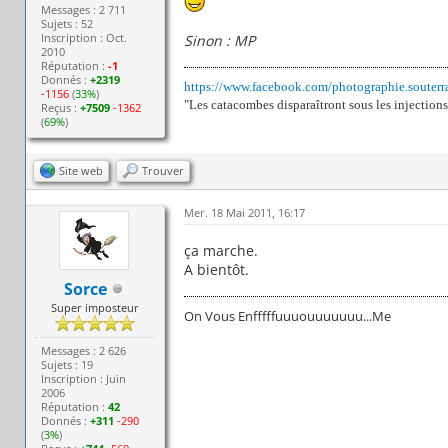
Messages : 2 711
Sujets : 52
Inscription : Oct.
Sinon : MP
2010
Réputation :
-1
Donnés :
+2319
https://www.facebook.com/photographie.souterr
-1156
(
33%
)
"Les catacombes disparaîtront sous les injections
Reçus :
+7509
-1362
(
69%
)
Site web
Trouver
Mer. 18 Mai 2011, 16:17
ça marche.
A bientôt.
Sorce
Super imposteur
On Vous Enfffffuuuouuuuuuu...Me
Messages : 2 626
Sujets : 19
Inscription : Juin
2006
Réputation :
42
Donnés :
+311
-290
(
3%
)