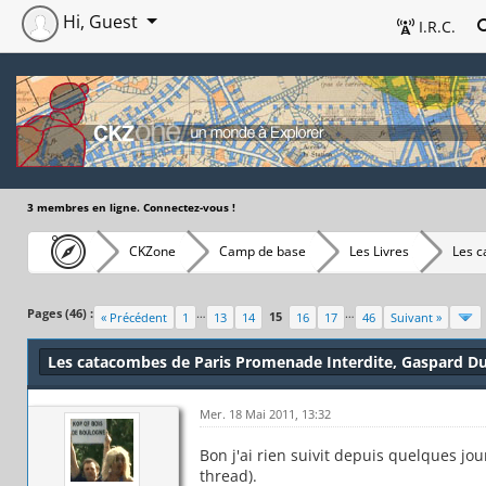
Hi, Guest
I.R.C.
3 membres en ligne. Connectez-vous !
CKZone
Camp de base
Les Livres
Les c
Pages (46) :
…
…
15
« Précédent
1
13
14
16
17
46
Suivant »
Les catacombes de Paris Promenade Interdite, Gaspard Du
Mer. 18 Mai 2011, 13:32
Bon j'ai rien suivit depuis quelques jou
thread).