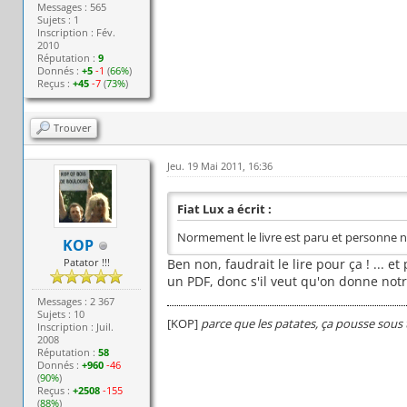
Messages : 565
Sujets : 1
Inscription : Fév.
2010
Réputation :
9
Donnés :
+5
-1
(
66%
)
Reçus :
+45
-7
(
73%
)
Trouver
Jeu. 19 Mai 2011, 16:36
Fiat Lux a écrit :
Normement le livre est paru et personne n'e
KOP
Patator !!!
Ben non, faudrait le lire pour ça ! ... et 
un PDF, donc s'il veut qu'on donne notr
Messages : 2 367
Sujets : 10
[KOP]
parce que les patates, ça pousse sous 
Inscription : Juil.
2008
Réputation :
58
Donnés :
+960
-46
(
90%
)
Reçus :
+2508
-155
(
88%
)