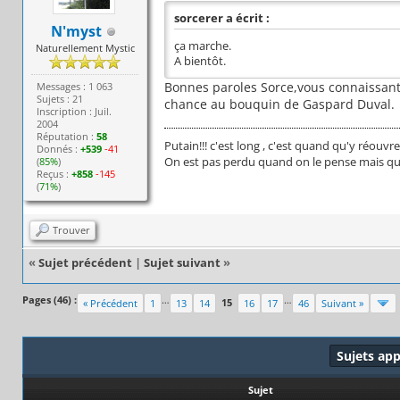
sorcerer a écrit :
N'myst
ça marche.
Naturellement Mystic
A bientôt.
Bonnes paroles Sorce,vous connaissant 
Messages : 1 063
Sujets : 21
chance au bouquin de Gaspard Duval.
Inscription : Juil.
2004
Réputation :
58
Putain!!! c'est long , c'est quand qu'y réouvre
Donnés :
+539
-41
On est pas perdu quand on le pense mais qua
(
85%
)
Reçus :
+858
-145
(
71%
)
Trouver
«
Sujet précédent
|
Sujet suivant
»
Pages (46) :
…
…
15
« Précédent
1
13
14
16
17
46
Suivant »
Sujets ap
Sujet