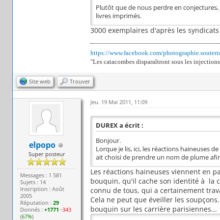
Plutôt que de nous perdre en conjectures
livres imprimés.
3000 exemplaires d'après les syndicats 
https://www.facebook.com/photographie.souterr
"Les catacombes disparaîtront sous les injections
Site web
Trouver
Jeu. 19 Mai 2011, 11:09
DUREX a écrit :
Bonjour.
elpopo
Lorque je lis, ici, les réactions haineuses 
Super posteur
ait choisi de prendre un nom de plume afin
Les réactions haineuses viennent en pa
Messages : 1 581
bouquin, qu'il cache son identité à la 
Sujets : 14
Inscription : Août
connu de tous, qui a certainement tra
2005
Cela ne peut que éveiller les soupçons. 
Réputation :
29
bouquin sur les carrière parisiennes...
Donnés :
+1771
-343
(
67%
)