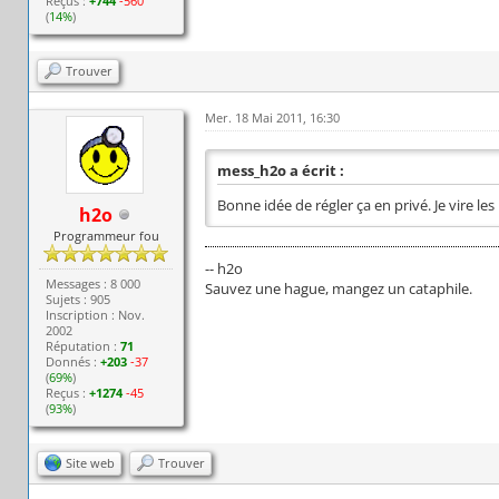
Reçus :
+744
-560
(
14%
)
Trouver
Mer. 18 Mai 2011, 16:30
mess_h2o a écrit :
Bonne idée de régler ça en privé. Je vire le
h2o
Programmeur fou
-- h2o
Messages : 8 000
Sauvez une hague, mangez un cataphile.
Sujets : 905
Inscription : Nov.
2002
Réputation :
71
Donnés :
+203
-37
(
69%
)
Reçus :
+1274
-45
(
93%
)
Site web
Trouver