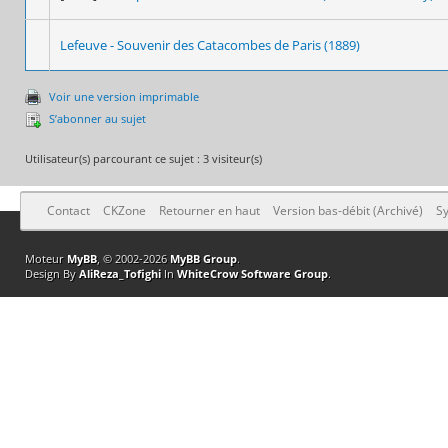
Lefeuve - Souvenir des Catacombes de Paris (1889)
Voir une version imprimable
S’abonner au sujet
Utilisateur(s) parcourant ce sujet : 3 visiteur(s)
Contact
CKZone
Retourner en haut
Version bas-débit (Archivé)
Sy
Moteur
MyBB
, © 2002-2026
MyBB Group
.
Design By
AliReza_Tofighi
In
WhiteCrow Software Group
.