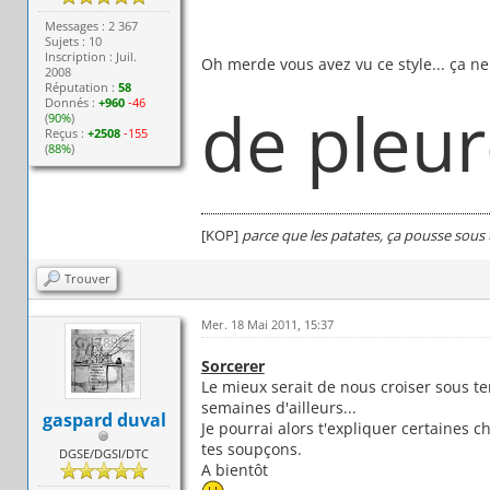
Messages : 2 367
Sujets : 10
Inscription : Juil.
Oh merde vous avez vu ce style... ça ne
2008
Réputation :
58
Donnés :
+960
-46
de pleur
(
90%
)
Reçus :
+2508
-155
(
88%
)
[KOP]
parce que les patates, ça pousse sous 
Trouver
Mer. 18 Mai 2011, 15:37
Sorcerer
Le mieux serait de nous croiser sous te
semaines d'ailleurs...
gaspard duval
Je pourrai alors t'expliquer certaines c
tes soupçons.
DGSE/DGSI/DTC
A bientôt