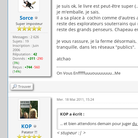
je suis ok, le livre est peut-être super (
je m'emballe, je sais.
Sorce
Il a sa place à cochin comme d'autres au
reste des explorateurs souterrains qui n
Super imposteur
reste des grands penseurs. Chapeau en
Messages : 2 626
Je vous rassure, je la ferme désormais,
Sujets : 19
Inscription : Juin
tranquille, dans les réseaux "publics".
2006
Réputation :
42
atchao
Donnés :
+311
-290
(
3%
)
Reçus :
+744
-560
(
14%
)
On Vous Enfffffuuuouuuuuuu...Me
Trouver
Mer. 18 Mai 2011, 15:24
KOP a écrit :
... et bien attendons demain pour juger
du 
KOP
Patator !!!
< stupeur :| >