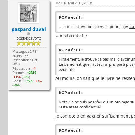
Mer. 18 Mai 2011, 20:18
KOP a écrit :
... et bien attendons demain pour juger
du 
gaspard duval
Une éternité ! :?
DGSE/DGSI/DTC
KOP a écrit :
Messages : 2 711
Sujets : 52
Finalement, je trouve ça pas mal d'avoir un 
Inscription : Oct.
2010
Le bémol est que l'auteur à pris parti plusieu
Réputation :
-1
évidente.
Donnés :
+2319
-1156
(
33%
)
Au moins, on sait que le livre ne resse
Reçus :
+7509
-1362
(
69%
)
KOP a écrit :
Note : je ne suis pas sà»r qu'un ouvrage s
reste assez confidentiel.
Je compte bien gagner suffisamment po
KOP a écrit :