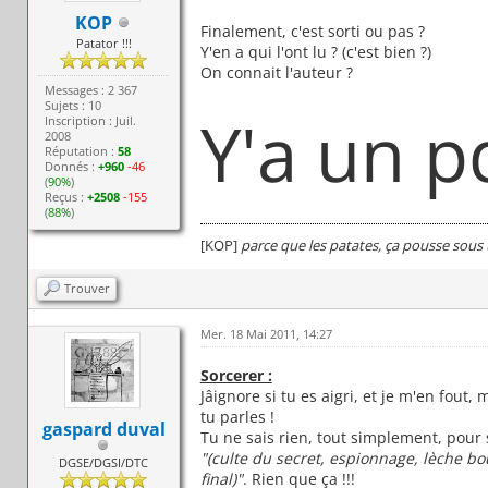
KOP
Finalement, c'est sorti ou pas ?
Patator !!!
Y'en a qui l'ont lu ? (c'est bien ?)
On connait l'auteur ?
Messages : 2 367
Sujets : 10
Y'a un p
Inscription : Juil.
2008
Réputation :
58
Donnés :
+960
-46
(
90%
)
Reçus :
+2508
-155
(
88%
)
[KOP]
parce que les patates, ça pousse sous 
Trouver
Mer. 18 Mai 2011, 14:27
Sorcerer :
Jâignore si tu es aigri, et je m'en fou
tu parles !
gaspard duval
Tu ne sais rien, tout simplement, pour 
"(culte du secret, espionnage, lèche bo
DGSE/DGSI/DTC
final)"
. Rien que ça !!!