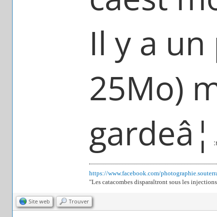
Il y a un
25Mo) ma
gardeâ¦
:
https://www.facebook.com/photographie.souterr
"Les catacombes disparaîtront sous les injections
Site web
Trouver