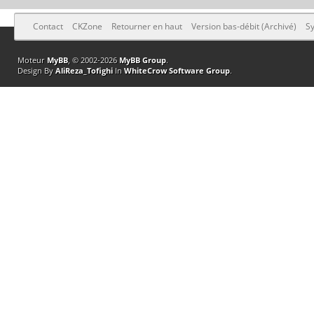
Contact
CKZone
Retourner en haut
Version bas-débit (Archivé)
Sy
Moteur
MyBB
, © 2002-2026
MyBB Group
.
Design By
AliReza_Tofighi
In
WhiteCrow Software Group
.