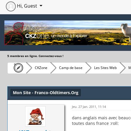
Hi, Guest
5 membres en ligne. Connectez-vous !
CKZone
Camp de base
Les Sites Web
M
Moyenne : 0 (0 vote(s))
1
2
3
4
5
Mon Site - Franco-Oldtimers.Org
Jeu. 27 Jan. 2011, 11:14
dans anglais mais avec beauco
toutes dans france :roll: