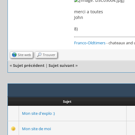
merci a toutes
John
8)
Franco-Oldtimers
- chateaux and 
Site web
Trouver
«
Sujet précédent
|
Sujet suivant
»
Sujet
Mon site d'explo :)
Mon site de moi