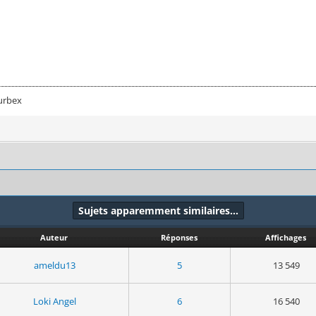
urbex
Sujets apparemment similaires…
Auteur
Réponses
Affichages
ameldu13
5
13 549
Loki Angel
6
16 540