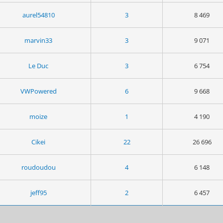
aurel54810
3
8 469
marvin33
3
9 071
Le Duc
3
6 754
VWPowered
6
9 668
moize
1
4 190
Cikei
22
26 696
roudoudou
4
6 148
jeff95
2
6 457