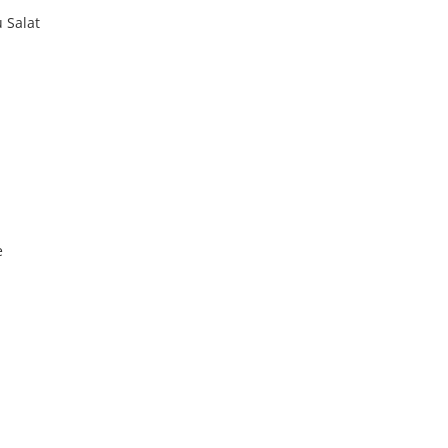
 Salat
e