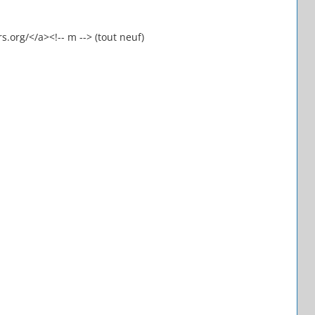
.org/</a><!-- m --> (tout neuf)