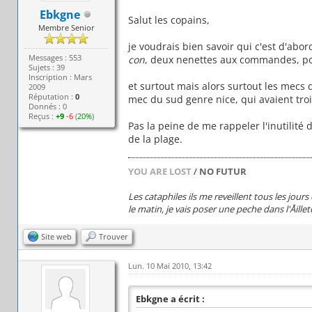
Ebkgne
Salut les copains,
Membre Senior
je voudrais bien savoir qui c'est d'abor
Messages : 553
con
, deux nenettes aux commandes, p
Sujets : 39
Inscription : Mars
et surtout mais alors surtout les mecs 
2009
Réputation :
0
mec du sud genre nice, qui avaient trois
Donnés : 0
Reçus :
+9
-6
(
20%
)
Pas la peine de me rappeler l'inutilité 
de la plage.
YOU ARE LOST
/
NO FUTUR
Les cataphiles ils me reveillent tous les jour
le matin, je vais poser une peche dans l'Åillet
Site web
Trouver
Lun. 10 Mai 2010, 13:42
Ebkgne a écrit :