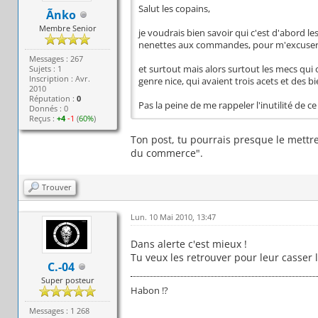
Salut les copains,
Ãnko
Membre Senior
je voudrais bien savoir qui c'est d'abord le
nenettes aux commandes, pour m'excuser
Messages : 267
Sujets : 1
et surtout mais alors surtout les mecs qui 
Inscription : Avr.
genre nice, qui avaient trois acets et des bi
2010
Réputation :
0
Pas la peine de me rappeler l'inutilité de c
Donnés : 0
Reçus :
+4
-1
(
60%
)
Ton post, tu pourrais presque le mettre 
du commerce".
Trouver
Lun. 10 Mai 2010, 13:47
Dans alerte c'est mieux !
Tu veux les retrouver pour leur casser 
C.-04
Super posteur
Habon !?
Messages : 1 268