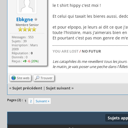
le t shirt hippy c'est moi !
Et celui qui taxait les bieres aussi, de
Ebkgne
Membre Senior
et pour elpopo, je leurs ai dit ce que j'
toute l'histoire, mais j'aimerais bien e
Messages : 553
Et pourtant c'est pas mon genre de m'e
Sujets : 39
Inscription : Mars
2009
YOU ARE LOST
/
NO FUTUR
Réputation :
0
Donnés : 0
Reçus :
+9
-6
(
20%
)
Les cataphiles ils me reveillent tous les jour
le matin, je vais poser une peche dans l'Åillet
Site web
Trouver
«
Sujet précédent
|
Sujet suivant
»
Pages (2) :
1
2
Suivant »
Sujets ap