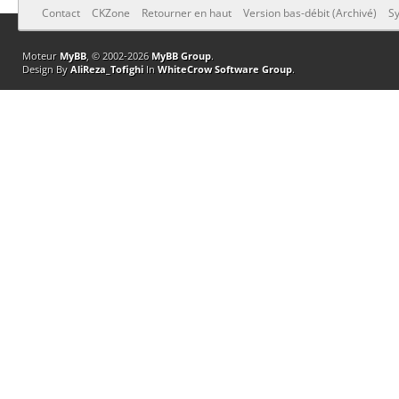
Contact
CKZone
Retourner en haut
Version bas-débit (Archivé)
Sy
Moteur
MyBB
, © 2002-2026
MyBB Group
.
Design By
AliReza_Tofighi
In
WhiteCrow Software Group
.