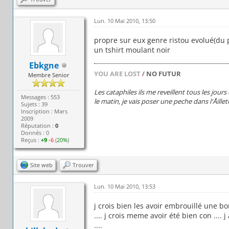
Lun. 10 Mai 2010, 13:50
propre sur eux genre ristou evolué(du p
un tshirt moulant noir
Ebkgne
YOU ARE LOST
/
NO FUTUR
Membre Senior
Les cataphiles ils me reveillent tous les jour
Messages : 553
le matin, je vais poser une peche dans l'Åillet
Sujets : 39
Inscription : Mars
2009
Réputation :
0
Donnés : 0
Reçus :
+9
-6
(
20%
)
Site web
Trouver
Lun. 10 Mai 2010, 13:53
j crois bien les avoir embrouillé une bon
.... j crois meme avoir été bien con .... j
....