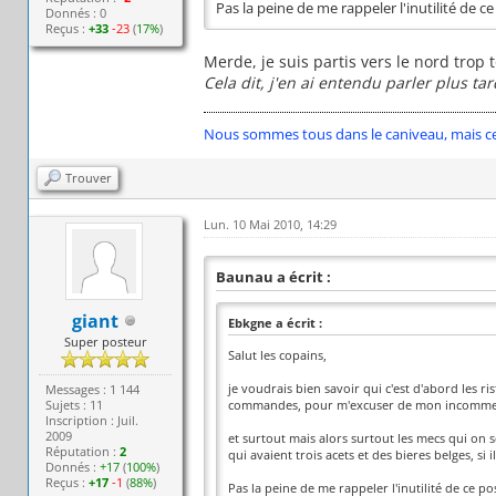
Pas la peine de me rappeler l'inutilité de c
Donnés : 0
Reçus :
+33
-23
(
17%
)
Merde, je suis partis vers le nord trop t
Cela dit, j'en ai entendu parler plus tar
Nous sommes tous dans le caniveau, mais cert
Trouver
Lun. 10 Mai 2010, 14:29
Baunau a écrit :
giant
Ebkgne a écrit :
Super posteur
Salut les copains,
je voudrais bien savoir qui c'est d'abord les r
Messages : 1 144
Sujets : 11
commandes, pour m'excuser de mon incommen
Inscription : Juil.
2009
et surtout mais alors surtout les mecs qui on s
Réputation :
2
qui avaient trois acets et des bieres belges, si 
Donnés :
+17
(
100%
)
Reçus :
+17
-1
(
88%
)
Pas la peine de me rappeler l'inutilité de ce p