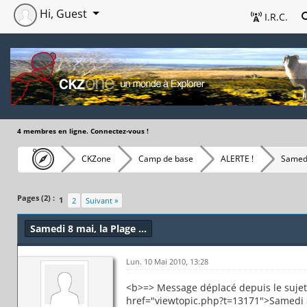
Hi, Guest
I.R.C.
4 membres en ligne. Connectez-vous !
CKZone
Camp de base
ALERTE !
Samedi 
Pages (2) :
1
2
Suivant »
Samedi 8 mai, la Plage ...
Lun. 10 Mai 2010, 13:28
<b>=> Message déplacé depuis le sujet 
href="viewtopic.php?t=13171">Samedi 8 