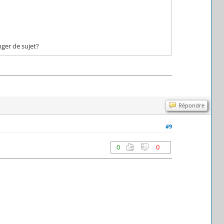
ger de sujet?
Répondre
#9
0
0