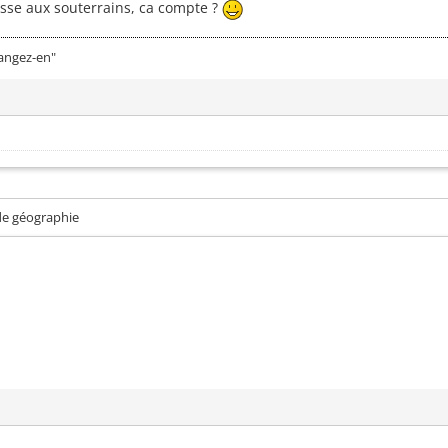
esse aux souterrains, ca compte ?
mangez-en"
de géographie