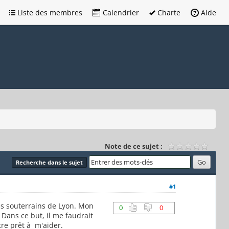
Liste des membres
Calendrier
Charte
Aide
Note de ce sujet :
Recherche dans le sujet
#1
es souterrains de Lyon. Mon
0
0
 Dans ce but, il me faudrait
tre prêt à m'aider.