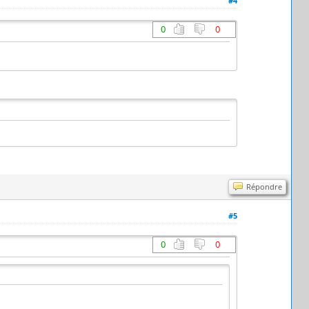
#4
0
0
Répondre
#5
0
0