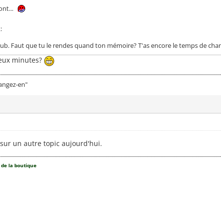
ont...
:
ub. Faut que tu le rendes quand ton mémoire? T'as encore le temps de chan
deux minutes?
mangez-en"
 sur un autre topic aujourd'hui.
 de la boutique