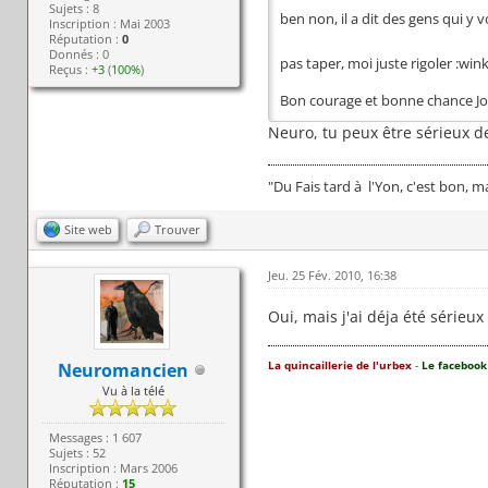
Sujets : 8
ben non, il a dit des gens qui y v
Inscription : Mai 2003
Réputation :
0
Donnés : 0
pas taper, moi juste rigoler :wink
Reçus :
+3
(
100%
)
Bon courage et bonne chance Jo
Neuro, tu peux être sérieux 
"Du Fais tard à l'Yon, c'est bon, 
Site web
Trouver
Jeu. 25 Fév. 2010, 16:38
Oui, mais j'ai déja été sérieux
La quincaillerie de l'urbex
-
Le facebook
Neuromancien
Vu à la télé
Messages : 1 607
Sujets : 52
Inscription : Mars 2006
Réputation :
15