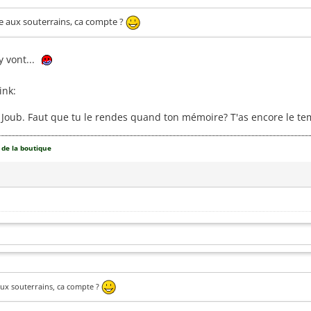
se aux souterrains, ca compte ?
y vont...
ink:
Joub. Faut que tu le rendes quand ton mémoire? T'as encore le te
 de la boutique
 aux souterrains, ca compte ?