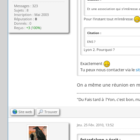
Messages : 323
Et une association qui s'intéresse
Sujets : 8
Inscription : Mai 2003
Pour l'instant tout m'intéresse
Réputation :
0
Donnés : 0
Reçus :
+3
(
100%
)
Citation :
ENS ?
Lyon 2. Pourquoi ?
Exactement
Tu peux nous contacter via le
si
On a même une réunion en mars
"Du Fais tard à l'Yon, c'est bon, 
Site web
Trouver
Jeu. 25 Fév. 2010, 13:52
fetardalyon a écrit :