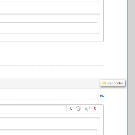
Répondre
#6
0
0