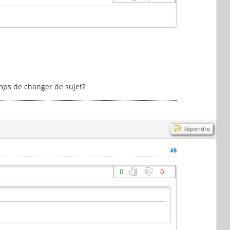
mps de changer de sujet?
Répondre
#8
0
0