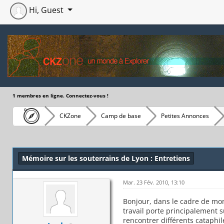
Hi, Guest
1 membres en ligne. Connectez-vous !
CKZone
Camp de base
Petites Annonces
Moyenne : 0 (0 vote(s))
1
2
3
4
5
Mémoire sur les souterrains de Lyon : Entretiens
Mar. 23 Fév. 2010, 13:10
Bonjour, dans le cadre de mon
travail porte principalement su
rencontrer différents cataphi