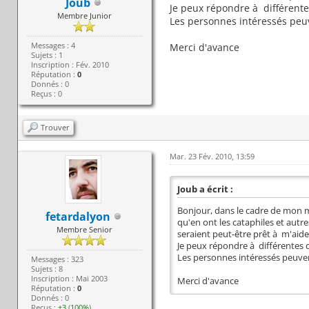
Joub
Je peux répondre à différente
Membre Junior
Les personnes intéressés peu
Messages : 4
Merci d'avance
Sujets : 1
Inscription : Fév. 2010
Réputation :
0
Donnés : 0
Reçus : 0
Trouver
Mar. 23 Fév. 2010, 13:59
Joub a écrit :
Bonjour, dans le cadre de mon ma
fetardalyon
qu'en ont les cataphiles et autre
Membre Senior
seraient peut-être prêt à m'aide
Je peux répondre à différentes q
Les personnes intéressés peuve
Messages : 323
Sujets : 8
Inscription : Mai 2003
Merci d'avance
Réputation :
0
Donnés : 0
Reçus :
+3
(
100%
)