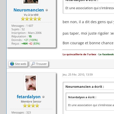
Et une association qui s'intéres
Neuromancien
Vu à la télé
ben non, il a dit des gens qui 
Messages : 1 607
Sujets : 52
Inscription : Mars 2006
pas taper, moi juste rigoler :w
Réputation :
15
Donnés :
+21
(
100%
)
Bon courage et bonne chance 
Reçus :
+464
-42
(
83%
)
La quincaillerie de l'urbex
-
Le facebook
Site web
Trouver
Jeu. 25 Fév. 2010, 13:59
Neuromancien a écrit :
fetardalyon
fetardalyon a écrit :
Membre Senior
Et une association qui s'intéresse
Messages : 323