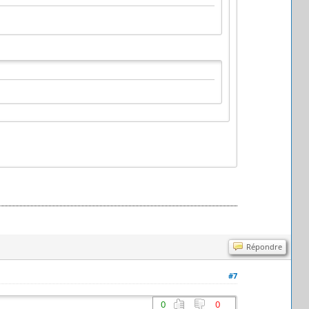
Répondre
#7
0
0