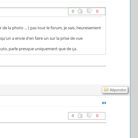
0
0
e la photo ... ( pas tout le forum, je sais, heuresement
lqu'un a envie d'en faire un sur la prise de vue
es tuto, parle presque uniquement que de ça.
Répondre
#4
0
0