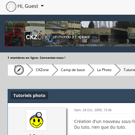
Hi, Guest
1 membres en ligne. Connectez-vous !
CKZone
Camp de base
La Photo
Tutori
Moyenne : 0 (0 vote(s))
1
2
3
4
5
Tutoriels photo
Sam. 24 Oct. 2009, 13:36
Création d'un nouveau sous-fo
Du tuto, rien que du tuto.