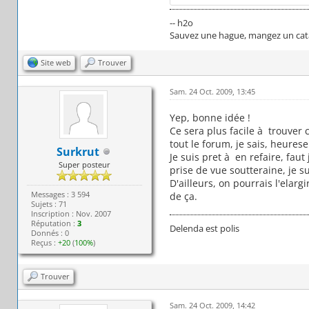
-- h2o
Sauvez une hague, mangez un cata
Site web
Trouver
Sam. 24 Oct. 2009, 13:45
Yep, bonne idée !
Ce sera plus facile à trouver
tout le forum, je sais, heuresem
Surkrut
Je suis pret à en refaire, fau
Super posteur
prise de vue soutteraine, je s
D'ailleurs, on pourrais l'elar
Messages : 3 594
de ça.
Sujets : 71
Inscription : Nov. 2007
Réputation :
3
Delenda est polis
Donnés : 0
Reçus :
+20
(
100%
)
Trouver
Sam. 24 Oct. 2009, 14:42