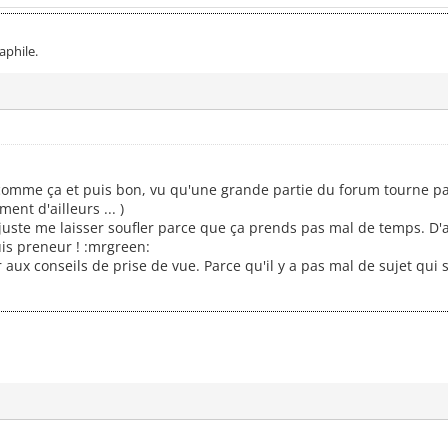
phile.
 comme ça et puis bon, vu qu'une grande partie du forum tourne pas
ent d'ailleurs ... )
t juste me laisser soufler parce que ça prends pas mal de temps. D'ai
uis preneur ! :mrgreen:
gir aux conseils de prise de vue. Parce qu'il y a pas mal de sujet q