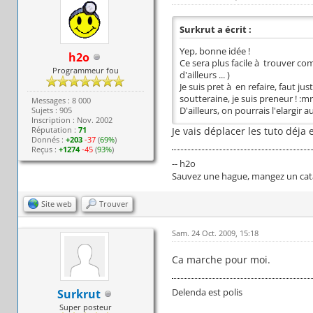
Surkrut a écrit :
Yep, bonne idée !
h2o
Ce sera plus facile à trouver co
Programmeur fou
d'ailleurs ... )
Je suis pret à en refaire, faut j
soutteraine, je suis preneur ! :m
Messages : 8 000
Sujets : 905
D'ailleurs, on pourrais l'elargir
Inscription : Nov. 2002
Réputation :
71
Je vais déplacer les tuto déja 
Donnés :
+203
-37
(
69%
)
Reçus :
+1274
-45
(
93%
)
-- h2o
Sauvez une hague, mangez un cata
Site web
Trouver
Sam. 24 Oct. 2009, 15:18
Ca marche pour moi.
Delenda est polis
Surkrut
Super posteur