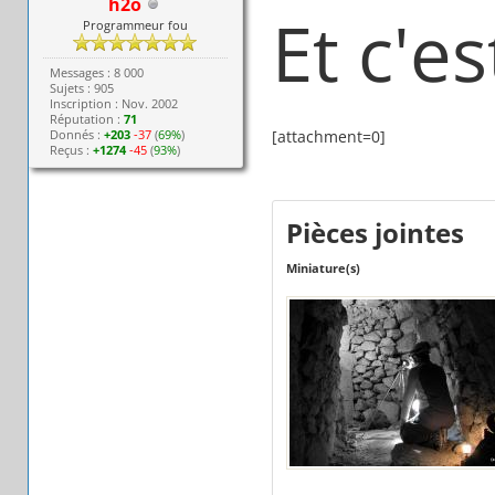
h2o
Et c'est
Programmeur fou
Messages : 8 000
Sujets : 905
Inscription : Nov. 2002
Réputation :
71
Donnés :
+203
-37
(
69%
)
[attachment=0]
Reçus :
+1274
-45
(
93%
)
Pièces jointes
Miniature(s)