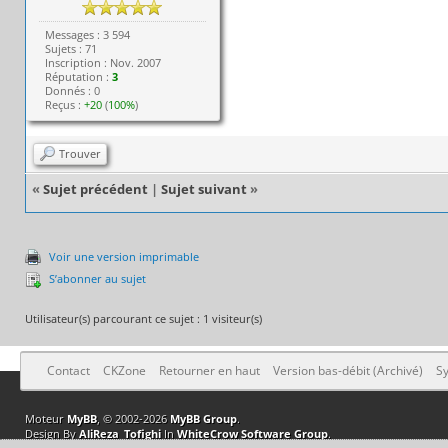
Messages : 3 594
Sujets : 71
Inscription : Nov. 2007
Réputation :
3
Donnés : 0
Reçus :
+20
(
100%
)
Trouver
«
Sujet précédent
|
Sujet suivant
»
Voir une version imprimable
S’abonner au sujet
Utilisateur(s) parcourant ce sujet : 1 visiteur(s)
Contact
CKZone
Retourner en haut
Version bas-débit (Archivé)
Sy
Moteur
MyBB
, © 2002-2026
MyBB Group
.
Design By
AliReza_Tofighi
In
WhiteCrow Software Group
.