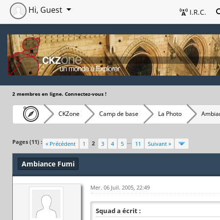
Hi, Guest
I.R.C.
2 membres en ligne. Connectez-vous !
CKZone
Camp de base
La Photo
Ambia
Pages (11) :
…
2
« Précédent
1
3
4
5
11
Suivant »
Ambiance Fumi
Mer. 06 Juil. 2005, 22:49
Squad a écrit :