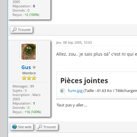
2005
Réputation :
0
Donnés : 0
Reçus :
+2
(
100%
)
Trouver
Jeu. 08 Sep 2005, 10:03
Allez, zou.. je sais plus oà¹ c'est ni qui 
Gus
Membre
Pièces jointes
Messages : 89
fumi.jpg
(Taille : 41.63 Ko / Télécharge
Sujets : 5
Inscription : Mars
2003
Réputation :
1
'faut pas y aller....
Donnés : 0
Reçus :
+16
(
100%
)
Site web
Trouver