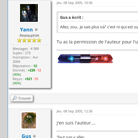
Jeu. 08 Sep 2005, 10:36
Gus a écrit :
Allez, zou.. je sais plus oà¹ c'est ni qui est s
Yann
Reseauphile
Tu as la permission de l'auteur pour l'u
Messages : 4 589
Sujets : 273
Inscription : Avr.
2004
Réputation :
12
Donnés :
+235
-12
(
90%
)
Reçus :
+521
-10
(
96%
)
Trouver
Jeu. 08 Sep 2005, 12:36
J'en suis l'auteur....
Gus
'faut pas y aller....