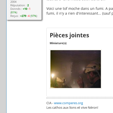
2004
Réputation :
2
Voici une tof moche dans un fumi. A par
Donnés :
+10
-1
(
81%
)
fumi, il n'y a rien d'interessant... (sau
Reçus :
+279
-4
(
97%
)
Pièces jointes
Miniature(s)
CIA -
www.comperes.org
Les cathos aux lions et vive Néron!