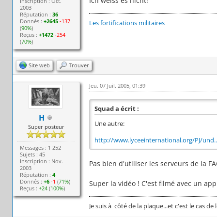
Ich weiss es nicht!
Inscription : Oct.
2003
Réputation :
36
Donnés :
+2645
-137
Les fortifications militaires
(
90%
)
Reçus :
+1472
-254
(
70%
)
Site web
Trouver
Jeu. 07 Juil. 2005, 01:39
Squad a écrit :
H
Une autre:
Super posteur
http://www.lyceeinternational.org/PJ/und.
Messages : 1 252
Sujets : 45
Inscription : Nov.
Pas bien d'utiliser les serveurs de la FA
2003
Réputation :
4
Donnés :
+6
-1
(
71%
)
Super la vidéo ! C'est filmé avec un app
Reçus :
+24
(
100%
)
Je suis à côté de la plaque...et c'est le cas de l