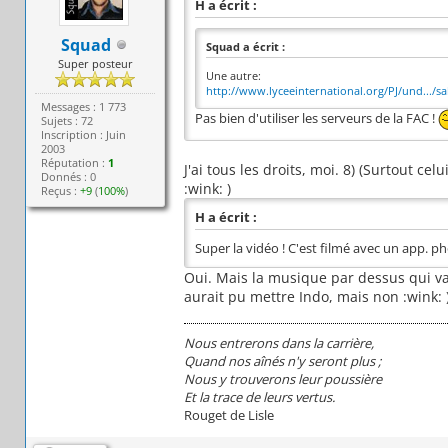
H a écrit :
Squad
Squad a écrit :
Super posteur
Une autre:
http://www.lyceeinternational.org/PJ/und.../s
Messages : 1 773
Pas bien d'utiliser les serveurs de la FAC !
Sujets : 72
Inscription : Juin
2003
Réputation :
1
J'ai tous les droits, moi. 8) (Surtout c
Donnés : 0
:wink: )
Reçus :
+9
(
100%
)
H a écrit :
Super la vidéo ! C'est filmé avec un app. ph
Oui. Mais la musique par dessus qui va 
aurait pu mettre Indo, mais non :wink: 
Nous entrerons dans la carrière,
Quand nos aînés n'y seront plus ;
Nous y trouverons leur poussière
Et la trace de leurs vertus.
Rouget de Lisle