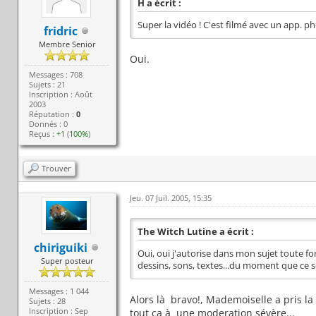
H a écrit :
Super la vidéo ! C'est filmé avec un app. ph
fridric
Membre Senior
Oui.
Messages : 708
Sujets : 21
Inscription : Août
2003
Réputation :
0
Donnés : 0
Reçus :
+1
(
100%
)
Trouver
Jeu. 07 Juil. 2005, 15:35
The Witch Lutine a écrit :
chiriguiki
Oui, oui j'autorise dans mon sujet toute f
Super posteur
dessins, sons, textes...du moment que ce s
Messages : 1 044
Alors là bravo!, Mademoiselle a pris la g
Sujets : 28
Inscription : Sep
tout ca à une moderation sévère...