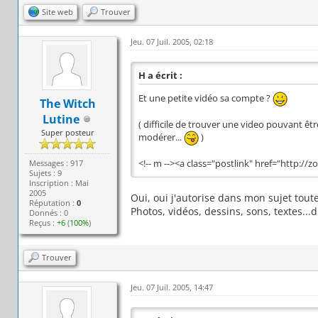
Site web
Trouver
Jeu. 07 Juil. 2005, 02:18
H a écrit :
Et une petite vidéo sa compte ?
The Witch
Lutine
( difficile de trouver une video pouvant êt
Super posteur
modérer...
)
Messages : 917
<!-- m --><a class="postlink" href="http://z
Sujets : 9
Inscription : Mai
2005
Oui, oui j'autorise dans mon sujet tou
Réputation :
0
Photos, vidéos, dessins, sons, textes..
Donnés : 0
Reçus :
+6
(
100%
)
Trouver
Jeu. 07 Juil. 2005, 14:47