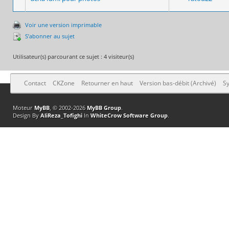
Voir une version imprimable
S’abonner au sujet
Utilisateur(s) parcourant ce sujet : 4 visiteur(s)
Contact
CKZone
Retourner en haut
Version bas-débit (Archivé)
Sy
Moteur
MyBB
, © 2002-2026
MyBB Group
.
Design By
AliReza_Tofighi
In
WhiteCrow Software Group
.