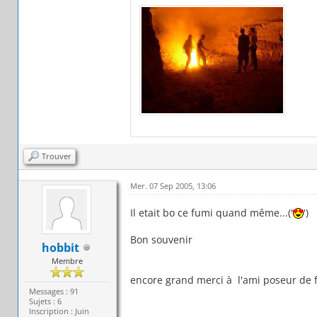
Trouver
Mer. 07 Sep 2005, 13:06
Il etait bo ce fumi quand même...('
')
Bon souvenir
hobbit
Membre
encore grand merci à l'ami poseur de fu
Messages : 91
Sujets : 6
Inscription : Juin