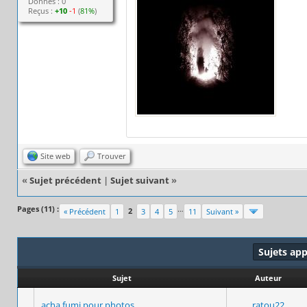
Donnés : 0
Reçus :
+10
-1
(
81%
)
Site web
Trouver
«
Sujet précédent
|
Sujet suivant
»
Pages (11) :
…
2
« Précédent
1
3
4
5
11
Suivant »
Sujets ap
Sujet
Auteur
acha fumi pour photos
ratou22