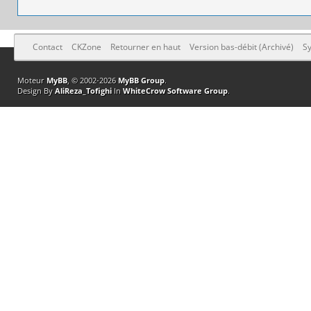
Contact
CKZone
Retourner en haut
Version bas-débit (Archivé)
Sy
Moteur
MyBB
, © 2002-2026
MyBB Group
.
Design By
AliReza_Tofighi
In
WhiteCrow Software Group
.