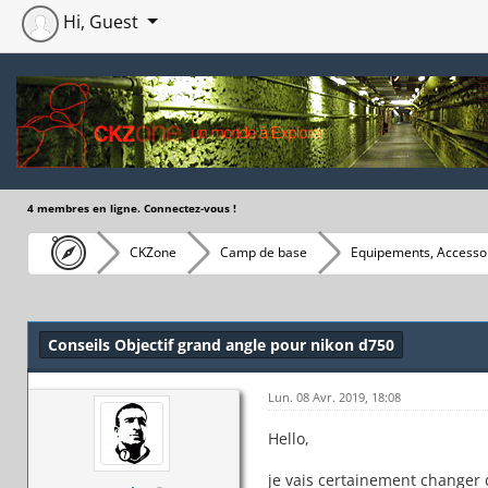
Hi, Guest
4 membres en ligne. Connectez-vous !
CKZone
Camp de base
Equipements, Accessoi
Moyenne : 0 (0 vote(s))
1
2
3
4
5
Conseils Objectif grand angle pour nikon d750
Lun. 08 Avr. 2019, 18:08
Hello,
je vais certainement changer 