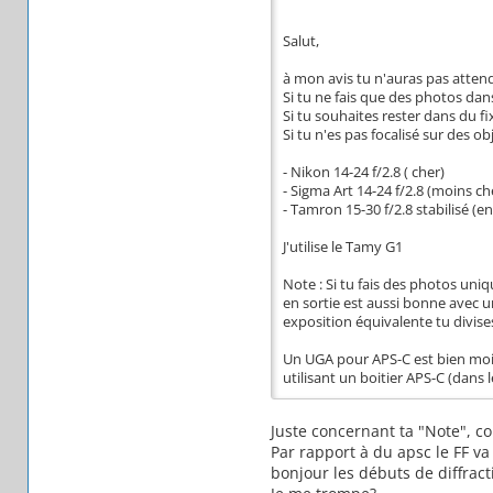
Salut,
à mon avis tu n'auras pas atten
Si tu ne fais que des photos dans
Si tu souhaites rester dans du fix
Si tu n'es pas focalisé sur des o
- Nikon 14-24 f/2.8 ( cher)
- Sigma Art 14-24 f/2.8 (moins ch
- Tamron 15-30 f/2.8 stabilisé (
J'utilise le Tamy G1
Note : Si tu fais des photos uniq
en sortie est aussi bonne avec u
exposition équivalente tu divise
Un UGA pour APS-C est bien moin
utilisant un boitier APS-C (dans l
Juste concernant ta "Note", c
Par rapport à du apsc le FF va
bonjour les débuts de diffract