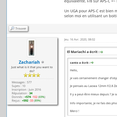
équivalente, F/8 sur APS-C =~ 
Un UGA pour APS-C est bien mo
selon moi en utilisant un boiti
Trouver
Jeu. 16 Avr. 2020, 08:02
El Mariachi a écrit :
Zachariah
canto a écrit :
Just what is it that you want to
Hello,
do?
je vais certainement changer d’ob
Messages : 577
Sujets : 10
Je pensais au Laowa 12mm f/2.8 Zer
Inscription : Juin 2016
Réputation :
34
Il y a peut-être mieux depuis ? Je 
Donnés :
+574
-102
(
69%
)
Reçus :
+592
-33
(
89%
)
Info importante, je ne fais des pho
Merci !