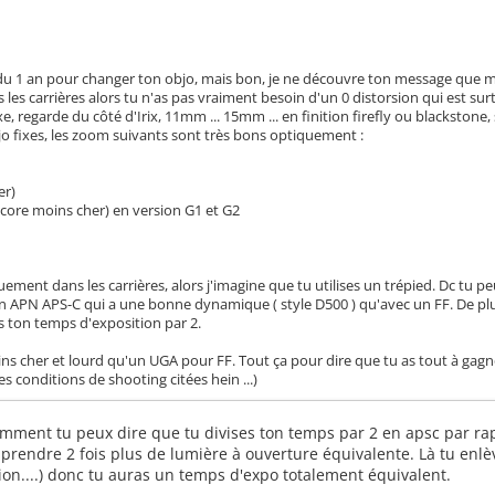
du 1 an pour changer ton objo, mais bon, je ne découvre ton message que 
 les carrières alors tu n'as pas vraiment besoin d'un 0 distorsion qui est sur
e, regarde du côté d'Irix, 11mm ... 15mm ... en finition firefly ou blackstone,
bjo fixes, les zoom suivants sont très bons optiquement :
er)
encore moins cher) en version G1 et G2
uement dans les carrières, alors j'imagine que tu utilises un trépied. Dc tu p
n APN APS-C qui a une bonne dynamique ( style D500 ) qu'avec un FF. De plus
s ton temps d'exposition par 2.
s cher et lourd qu'un UGA pour FF. Tout ça pour dire que tu as tout à gagn
es conditions de shooting citées hein ...)
omment tu peux dire que tu divises ton temps par 2 en apsc par rap
 prendre 2 fois plus de lumière à ouverture équivalente. Là tu enlèv
ion....) donc tu auras un temps d'expo totalement équivalent.