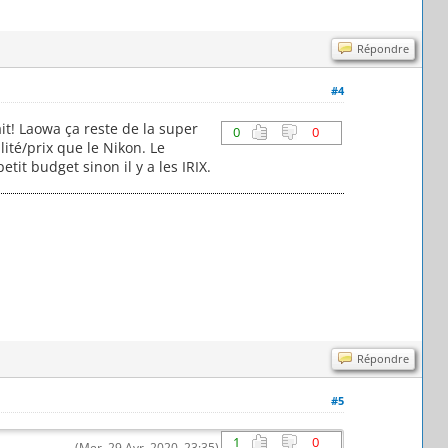
Répondre
#4
ait! Laowa ça reste de la super
0
0
lité/prix que le Nikon. Le
tit budget sinon il y a les IRIX.
Répondre
#5
1
0
(Mer. 29 Avr. 2020, 23:35)