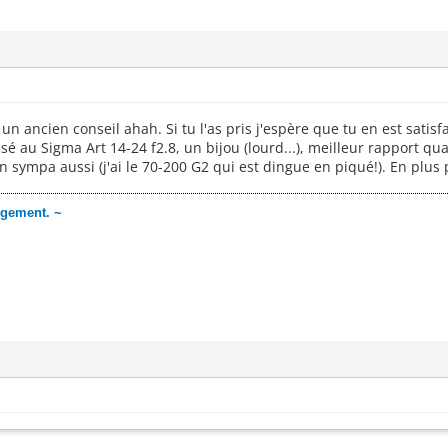
n ancien conseil ahah. Si tu l'as pris j'espère que tu en est satisf
é au Sigma Art 14-24 f2.8, un bijou (lourd...), meilleur rapport qua
sympa aussi (j'ai le 70-200 G2 qui est dingue en piqué!). En plus pe
angement. ~