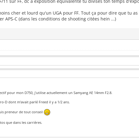
F/11 sur FF, dc à exposition équivalente tu divises ton temps d'expo
ins cher et lourd qu'un UGA pour FF. Tout ça pour dire que tu as 
er APS-C (dans les conditions de shooting citées hein ...)
jectif pour mon D750, j'utilise actuellement un Samyang AE 14mm F2.8.
o-D dont m'avait parlé Freed il y a 1/2 ans.
suis preneur de tout conseil
tos que dans les carrières.