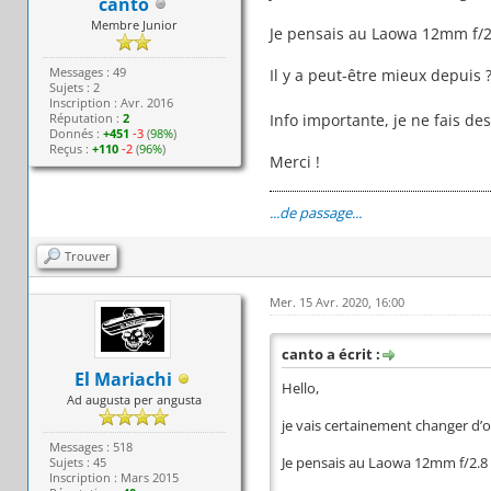
canto
Membre Junior
Je pensais au Laowa 12mm f/2.8
Messages : 49
Il y a peut-être mieux depuis 
Sujets : 2
Inscription : Avr. 2016
Info importante, je ne fais de
Réputation :
2
Donnés :
+451
-3
(
98%
)
Reçus :
+110
-2
(
96%
)
Merci !
...de passage...
Trouver
Mer. 15 Avr. 2020, 16:00
canto a écrit :
El Mariachi
Hello,
Ad augusta per angusta
je vais certainement changer d’
Messages : 518
Sujets : 45
Je pensais au Laowa 12mm f/2.8 Z
Inscription : Mars 2015