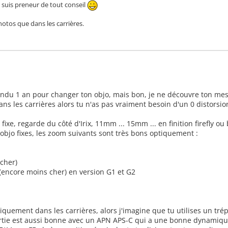
e suis preneur de tout conseil
hotos que dans les carrières.
tendu 1 an pour changer ton objo, mais bon, je ne découvre ton m
ans les carrières alors tu n'as pas vraiment besoin d'un 0 distorsion
fixe, regarde du côté d'Irix, 11mm ... 15mm ... en finition firefly ou
s objo fixes, les zoom suivants sont très bons optiquement :
 cher)
 (encore moins cher) en version G1 et G2
niquement dans les carrières, alors j'imagine que tu utilises un tr
sortie est aussi bonne avec un APN APS-C qui a une bonne dynamique 