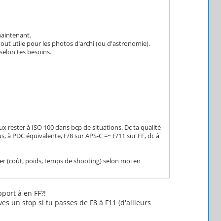
maintenant.
tout utile pour les photos d'archi (ou d'astronomie).
 selon tes besoins.
eux rester à ISO 100 dans bcp de situations. Dc ta qualité
, à PDC équivalente, F/8 sur APS-C =~ F/11 sur FF, dc à
er (coût, poids, temps de shooting) selon moi en
port à en FF?!
es un stop si tu passes de F8 à F11 (d'ailleurs