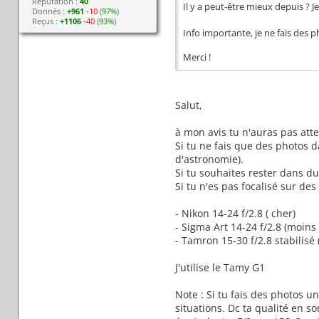
Réputation :
40
Il y a peut-être mieux depuis ? J
Donnés :
+961
-10
(
97%
)
Reçus :
+1106
-40
(
93%
)
Info importante, je ne fais des p
Merci !
Salut,
à mon avis tu n'auras pas at
Si tu ne fais que des photos d
d'astronomie).
Si tu souhaites rester dans du 
Si tu n'es pas focalisé sur de
- Nikon 14-24 f/2.8 ( cher)
- Sigma Art 14-24 f/2.8 (moins
- Tamron 15-30 f/2.8 stabilisé
J'utilise le Tamy G1
Note : Si tu fais des photos u
situations. Dc ta qualité en 