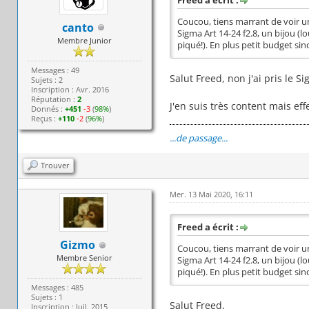
Freed a écrit :
Coucou, tiens marrant de voir un 
canto
Sigma Art 14-24 f2.8, un bijou (l
Membre Junior
piqué!). En plus petit budget sinon
Messages : 49
Salut Freed, non j'ai pris le 
Sujets : 2
Inscription : Avr. 2016
Réputation :
2
J'en suis très content mais eff
Donnés :
+451
-3
(
98%
)
Reçus :
+110
-2
(
96%
)
...de passage...
Trouver
Mer. 13 Mai 2020, 16:11
Freed a écrit :
Gizmo
Coucou, tiens marrant de voir un 
Membre Senior
Sigma Art 14-24 f2.8, un bijou (l
piqué!). En plus petit budget sinon
Messages : 485
Sujets : 1
Salut Freed,
Inscription : Juil. 2015