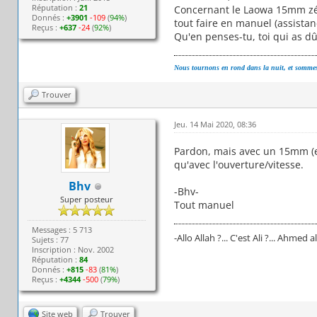
Réputation :
21
Concernant le Laowa 15mm zéro
Donnés :
+3901
-109
(
94%
)
tout faire en manuel (assista
Reçus :
+637
-24
(
92%
)
Qu'en penses-tu, toi qui as dû 
Nous tournons en rond dans la nuit, et sommes
Trouver
Jeu. 14 Mai 2020, 08:36
Pardon, mais avec un 15mm (et s
qu'avec l'ouverture/vitesse.
Bhv
-Bhv-
Super posteur
Tout manuel
Messages : 5 713
-Allo Allah ?... C'est Ali ?... Ahmed al
Sujets : 77
Inscription : Nov. 2002
Réputation :
84
Donnés :
+815
-83
(
81%
)
Reçus :
+4344
-500
(
79%
)
Site web
Trouver