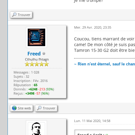
Je me trompe?
Trouver
Mer. 29 Avr. 2020, 23:35
Coucou, tiens marrant de voir u
came! De mon côté je suis pass
Tamron 15-30 G2 doit être bien 
Freed
Cthulhu fhtagn
~ Rien n'est éternel, sauf le ch
Messages : 1 028
Sujets : 32
Inscription : Fév. 2016
Réputation :
65
Donnés :
+6248
-213
(
93%
)
Reçus :
+3498
-57
(
96%
)
Site web
Trouver
Lun. 11 Mai 2020, 14:58