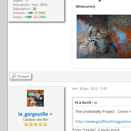
Sujets : 17
Inscription : Nov. 2004
Miniature(s)
Réputation :
23
Donnés :
+68
-9
(
76%
)
Reçus :
+180
-22
(
78%
)
Trouver
Ven. 20 Jan. 2012, 17:05
H a écrit :
The Underbelly Project - Conor 
la_gargouille
Catastar des 90's
http://www.graffitiartmagazine.c
Trop "coule" à mon gout.