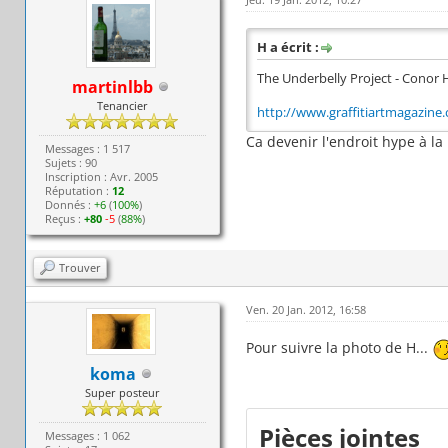
H a écrit :
The Underbelly Project - Conor 
martinlbb
Tenancier
http://www.graffitiartmagazine.c
Ca devenir l'endroit hype à la
Messages : 1 517
Sujets : 90
Inscription : Avr. 2005
Réputation :
12
Donnés :
+6
(
100%
)
Reçus :
+80
-5
(
88%
)
Trouver
Ven. 20 Jan. 2012, 16:58
Pour suivre la photo de H...
koma
Super posteur
Pièces jointes
Messages : 1 062