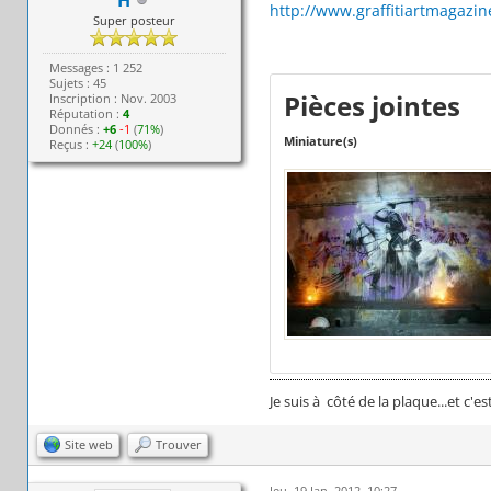
http://www.graffitiartmagazine
Super posteur
Messages : 1 252
Sujets : 45
Pièces jointes
Inscription : Nov. 2003
Réputation :
4
Donnés :
+6
-1
(
71%
)
Miniature(s)
Reçus :
+24
(
100%
)
Je suis à côté de la plaque...et c'est
Site web
Trouver
Jeu. 19 Jan. 2012, 10:27