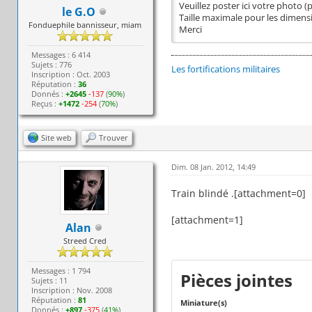
Veuillez poster ici votre photo 
le G.O
Taille maximale pour les dimensi
Fonduephile bannisseur, miam
Merci
Messages : 6 414
Sujets : 776
Les fortifications militaires
Inscription : Oct. 2003
Réputation :
36
Donnés :
+2645
-137
(
90%
)
Reçus :
+1472
-254
(
70%
)
Site web
Trouver
Dim. 08 Jan. 2012, 14:49
Train blindé .[attachment=0]
[attachment=1]
Alan
Streed Cred
Messages : 1 794
Pièces jointes
Sujets : 11
Inscription : Nov. 2008
Réputation :
81
Miniature(s)
Donnés :
+897
-375
(
41%
)