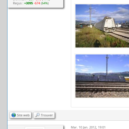
Reçus :
+3095
-674
(
64%
)
Site web
Trouver
Mar. 10 Jan. 2012, 19:01