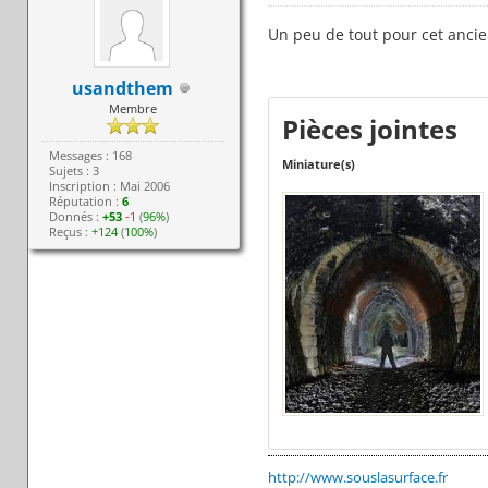
Un peu de tout pour cet ancien
usandthem
Membre
Pièces jointes
Messages : 168
Miniature(s)
Sujets : 3
Inscription : Mai 2006
Réputation :
6
Donnés :
+53
-1
(
96%
)
Reçus :
+124
(
100%
)
http://www.souslasurface.fr