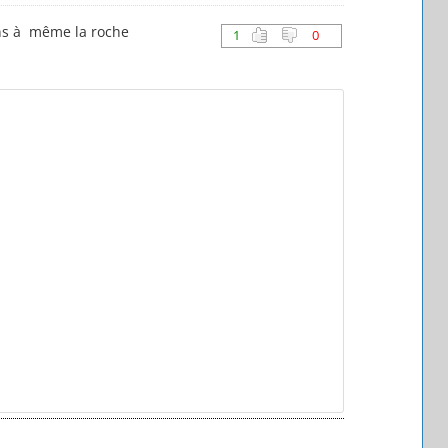
ions à même la roche
1
0