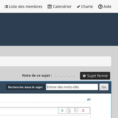
Liste des membres
Calendrier
Charte
Aide
Note de ce sujet :
Sujet fermé
Recherche dans le sujet
#1
0
0