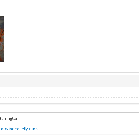
Harrington
om/index...elly-Paris