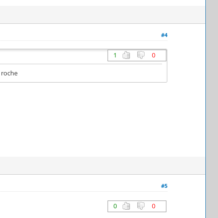
#4
1
0
a roche
#5
0
0