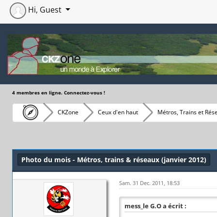
Hi, Guest
4 membres en ligne. Connectez-vous !
CKZone
Ceux d'en haut
Métros, Trains et Rés
Moyenne : 0 (0 vote(s))
1
2
3
4
5
Photo du mois - Métros, trains & réseaux (janvier 2012)
Sam. 31 Dec. 2011, 18:53
mess_le G.O a écrit :