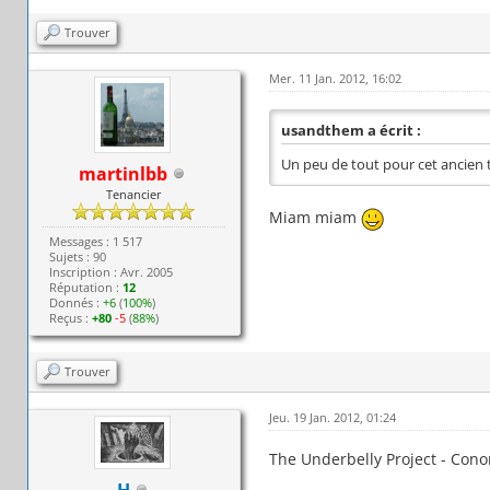
Trouver
Mer. 11 Jan. 2012, 16:02
usandthem a écrit :
Un peu de tout pour cet ancien tu
martinlbb
Tenancier
Miam miam
Messages : 1 517
Sujets : 90
Inscription : Avr. 2005
Réputation :
12
Donnés :
+6
(
100%
)
Reçus :
+80
-5
(
88%
)
Trouver
Jeu. 19 Jan. 2012, 01:24
The Underbelly Project - Cono
H