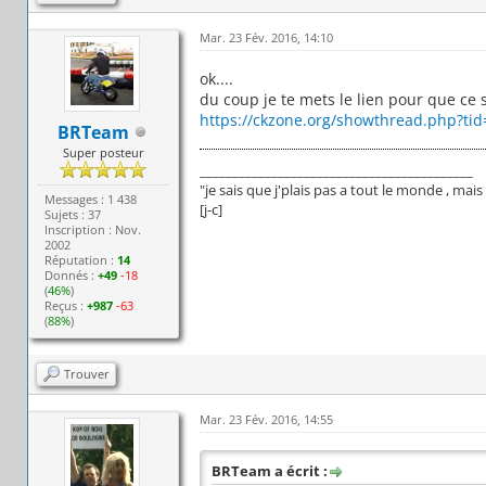
Mar. 23 Fév. 2016, 14:10
ok....
du coup je te mets le lien pour que ce 
https://ckzone.org/showthread.php?tid
BRTeam
Super posteur
__________________________________________
"je sais que j'plais pas a tout le monde , ma
Messages : 1 438
[j-c]
Sujets : 37
Inscription : Nov.
2002
Réputation :
14
Donnés :
+49
-18
(
46%
)
Reçus :
+987
-63
(
88%
)
Trouver
Mar. 23 Fév. 2016, 14:55
BRTeam a écrit :