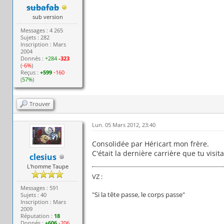
subafab
sub version
Messages : 4 265
Sujets : 282
Inscription : Mars
2004
Donnés :
+284
-323
(
-6%
)
Reçus :
+599
-160
(
57%
)
Trouver
Lun. 05 Mars 2012, 23:40
Consolidée par Héricart mon frère.
C'était la dernière carrière que tu visitai
clesius
L'homme Taupe
VZ :
Messages : 591
"Si la tête passe, le corps passe"
Sujets : 40
Inscription : Mars
2009
Réputation :
18
Donnés :
+606
-206