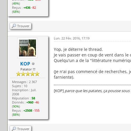
(
49%
)
Reçus :
+436
-82
(
68%
)
Trouver
Lun. 22 Fév. 2016, 17:19
Yop, je déterre le thread.
Je vais passer en coup de vent dans le c
Quelqu'un a de la "littérature numériq
KOP
Patator !!!
(Je n'ai pas commencé de recherches, 
farniente).
Messages : 2 367
Sujets : 10
Inscription : Juil.
[KOP]
parce que les patates, ça pousse sous 
2008
Réputation :
58
Donnés :
+960
-46
(
90%
)
Reçus :
+2508
-155
(
88%
)
Trouver