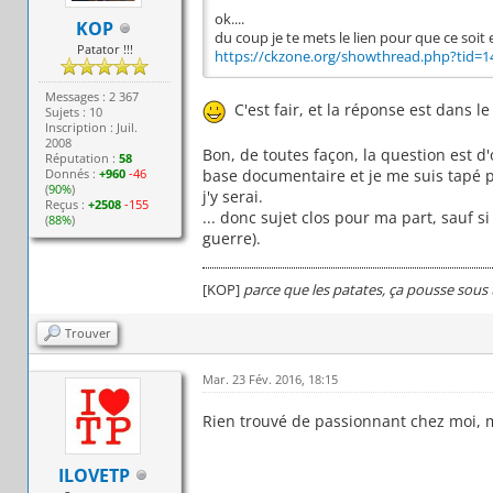
ok....
KOP
du coup je te mets le lien pour que ce soit 
Patator !!!
https://ckzone.org/showthread.php?tid=14
Messages : 2 367
C'est fair, et la réponse est dans 
Sujets : 10
Inscription : Juil.
2008
Bon, de toutes façon, la question est d
Réputation :
58
base documentaire et je me suis tapé p
Donnés :
+960
-46
(
90%
)
j'y serai.
Reçus :
+2508
-155
... donc sujet clos pour ma part, sauf s
(
88%
)
guerre).
[KOP]
parce que les patates, ça pousse sous 
Trouver
Mar. 23 Fév. 2016, 18:15
Rien trouvé de passionnant chez moi, ma
ILOVETP