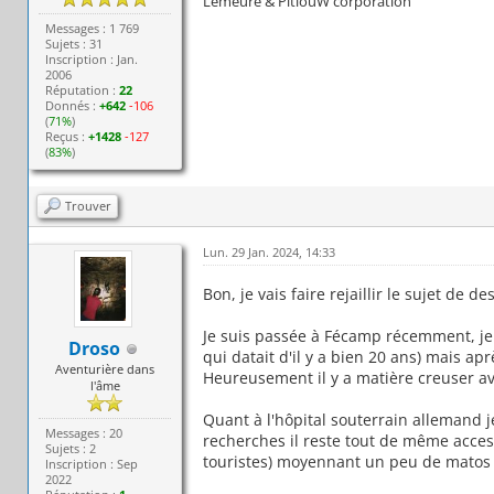
Lémeure & PitiouW corporation
Messages : 1 769
Sujets : 31
Inscription : Jan.
2006
Réputation :
22
Donnés :
+642
-106
(
71%
)
Reçus :
+1428
-127
(
83%
)
Trouver
Lun. 29 Jan. 2024, 14:33
Bon, je vais faire rejaillir le sujet de de
Je suis passée à Fécamp récemment, je c
Droso
qui datait d'il y a bien 20 ans) mais a
Aventurière dans
Heureusement il y a matière creuser av
l'âme
Quant à l'hôpital souterrain allemand j
Messages : 20
recherches il reste tout de même acces
Sujets : 2
touristes) moyennant un peu de matos p
Inscription : Sep
2022