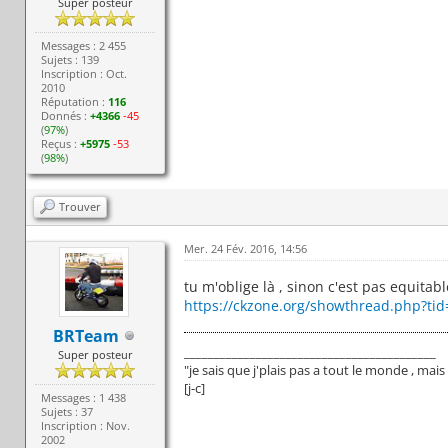
Super posteur
Messages : 2 455
Sujets : 139
Inscription : Oct.
2010
Réputation :
116
Donnés :
+4366
-45
(
97%
)
Reçus :
+5975
-53
(
98%
)
Trouver
Mer. 24 Fév. 2016, 14:56
tu m'oblige là , sinon c'est pas equitab
https://ckzone.org/showthread.php?tid
BRTeam
__________________________________________
Super posteur
"je sais que j'plais pas a tout le monde , ma
[j-c]
Messages : 1 438
Sujets : 37
Inscription : Nov.
2002