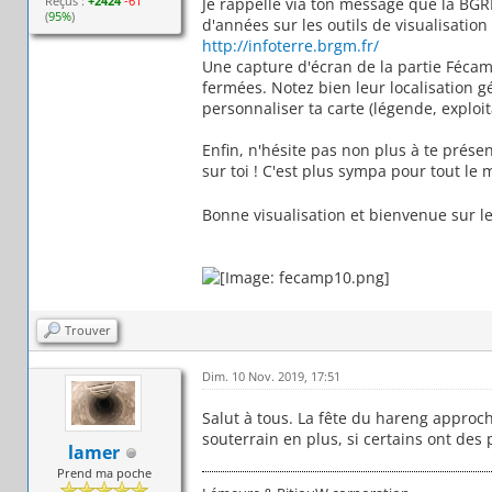
Reçus :
+2424
-61
Je rappelle via ton message que la BG
(
95%
)
d'années sur les outils de visualisation 
http://infoterre.brgm.fr/
Une capture d'écran de la partie Fécamp
fermées. Notez bien leur localisation g
personnaliser ta carte (légende, exploita
Enfin, n'hésite pas non plus à te prése
sur toi ! C'est plus sympa pour tout le
Bonne visualisation et bienvenue sur le 
Trouver
Dim. 10 Nov. 2019, 17:51
Salut à tous. La fête du hareng approch
souterrain en plus, si certains ont des 
lamer
Prend ma poche