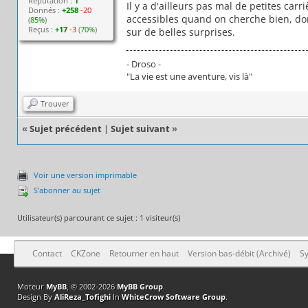
Réputation :
1
Il y a d'ailleurs pas mal de petites car
Donnés :
+258
-20
accessibles quand on cherche bien, donc
(
85%
)
Reçus :
+17
-3
(
70%
)
sur de belles surprises.
- Droso -
"La vie est une aventure, vis là"
Trouver
«
Sujet précédent
|
Sujet suivant
»
Voir une version imprimable
S’abonner au sujet
Utilisateur(s) parcourant ce sujet : 1 visiteur(s)
Contact
CKZone
Retourner en haut
Version bas-débit (Archivé)
Sy
Moteur
MyBB
, © 2002-2026
MyBB Group
.
Design By
AliReza_Tofighi
In
WhiteCrow Software Group
.