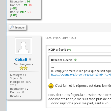
Réputation :
14
Donnés :
+49
-18
(
46%
)
Reçus :
+987
-63
(
88%
)
Trouver
Sam. 19 Jan. 2019, 17:23
KOP a écrit :
CéliaB
BRTeam a écrit :
Membre Junior
ok....
du coup je te mets le lien pour que ce soit equ
https://ckzone.org/showthread.php?tid=14...+
Messages : 1
Sujets : 0
Inscription : Jan.
2019
C'est fair, et la réponse est dans le 
Réputation :
0
Donnés : 0
Bon, de toutes façon, la question est d'ore
Reçus : 0
documentaire et je me suis tapé plus de doc
... donc sujet clos pour ma part, sauf si vo