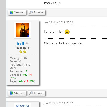
P
o
N
y
C
L
u
B
Site web
Trouver
Jeu. 28 Nov. 2013, 20:02
j'ai bien ris !
hall
Photographoide suspendu.
in-cognito
Messages : 46
Sujets : 0
Inscription : Juil.
2009
Réputation :
2
Donnés :
+109
-19
(
70%
)
Reçus :
+24
-15
(
23%
)
Site web
Trouver
Jeu. 28 Nov. 2013, 20:12