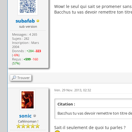
Wow! le seul qui sait se promener sans 
Bacchus tu vas devoir remettre ton titr
subafab
sub version
Messages : 4 265
Sujets : 282
Inscription : Mars
2004
Donnés :
+284
-323
(
-6%
)
Reçus :
+599
-160
(
57%
)
Trouver
Ven. 29 Nov. 2013, 02:32
Citation :
Bacchus tu vas devoir remettre ton titre de
sonic
Caféinoman !
Sait-il seulement de quoi tu parles ?