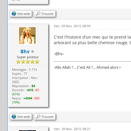
Site web
Trouver
Ven. 29 Nov. 2013, 08:59
C'est l'histoire d'un mec qui te prend 
arborant sa plus belle chemise rouge, 
Bhv
-Bhv-
Super posteur
-Allo Allah ?... C'est Ali ?... Ahmed alors !-
Messages : 5 713
Sujets : 77
Inscription : Nov.
2002
Réputation :
84
Donnés :
+815
-83
(
81%
)
Reçus :
+4344
-500
(
79%
)
Site web
Trouver
Ven. 29 Nov. 2013, 09:21