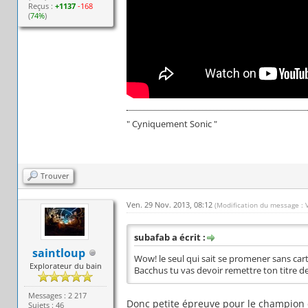
Reçus :
+1137
-168
(
74%
)
" Cyniquement Sonic "
Trouver
Ven. 29 Nov. 2013, 08:12
(Modification du message : 
subafab a écrit :
saintloup
Wow! le seul qui sait se promener sans cart
Explorateur du bain
Bacchus tu vas devoir remettre ton titre de
Messages : 2 217
Donc petite épreuve pour le champion 
Sujets : 46