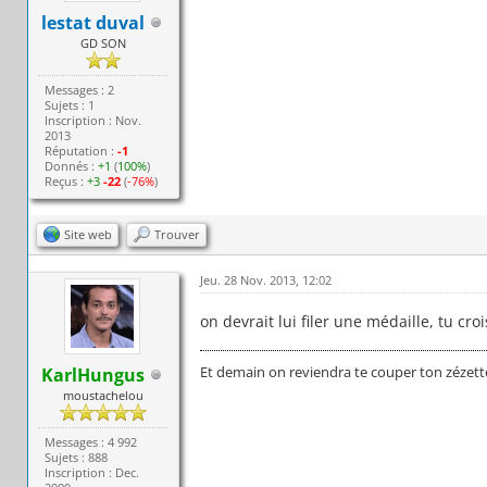
lestat duval
GD SON
Messages : 2
Sujets : 1
Inscription : Nov.
2013
Réputation :
-1
Donnés :
+1
(
100%
)
Reçus :
+3
-22
(
-76%
)
Site web
Trouver
Jeu. 28 Nov. 2013, 12:02
on devrait lui filer une médaille, tu cro
Et demain on reviendra te couper ton zézett
KarlHungus
moustachelou
Messages : 4 992
Sujets : 888
Inscription : Dec.