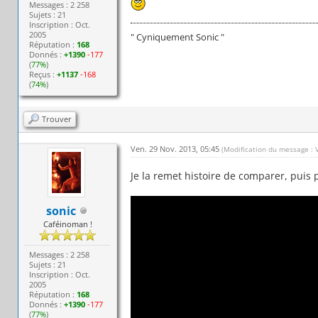
Messages : 2 258
Sujets : 21
Inscription : Oct.
2005
" Cyniquement Sonic "
Réputation :
168
Donnés :
+1390
-177
(
77%
)
Reçus :
+1137
-168
(
74%
)
Trouver
Ven. 29 Nov. 2013, 05:45
(Modification du message : 
Je la remet histoire de comparer, puis 
sonic
Caféinoman !
Messages : 2 258
Sujets : 21
Inscription : Oct.
2005
Réputation :
168
Donnés :
+1390
-177
(
77%
)