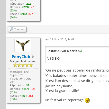
2009
Réputation :
222
Donnés :
+2592
-775
(
53%
)
Reçus :
+9982
-827
(
84%
)
Trouver
Jeu. 28 Nov. 2013, 14:01
lestat duval a écrit :
PonyClub
V I D E O
Manger! Maintenant!
"On ne peut pas appeler de renforts, 
Messages : 870
"Ces balades souterraines peuvent se 
Sujets : 32
Inscription : Oct.
"C'est l'un des seuls à se diriger sans 
2011
Réputation :
35
[alerte paysanne]
Donnés :
+1178
-121
"C'est la grande ville"
(
81%
)
Reçus :
+1591
-352
(
63%
)
Un festival ce reportage