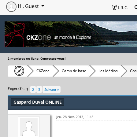
Hi, Guest
I.R.C.
2 membres en ligne. Connectez-vous !
CKZone
Camp de base
Les Médias
Gas
Pages (3) :
1
2
3
Suivant »
Gaspard Duval ONLINE
Jeu. 28 Nov. 2013, 11:45