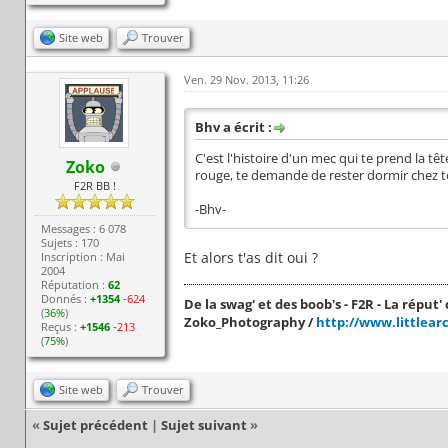
Site web
Trouver
Ven. 29 Nov. 2013, 11:26
Bhv a écrit :
C'est l'histoire d'un mec qui te prend la t
Zoko
rouge, te demande de rester dormir chez to
F2R BB !
-Bhv-
Messages : 6 078
Sujets : 170
Et alors t'as dit oui ?
Inscription : Mai
2004
Réputation :
62
Donnés :
+1354
-624
De la swag' et des boob's - F2R - La réput' c
(
36%
)
Zoko_Photography /
http://www.littlear
Reçus :
+1546
-213
(
75%
)
Site web
Trouver
«
Sujet précédent
|
Sujet suivant
»