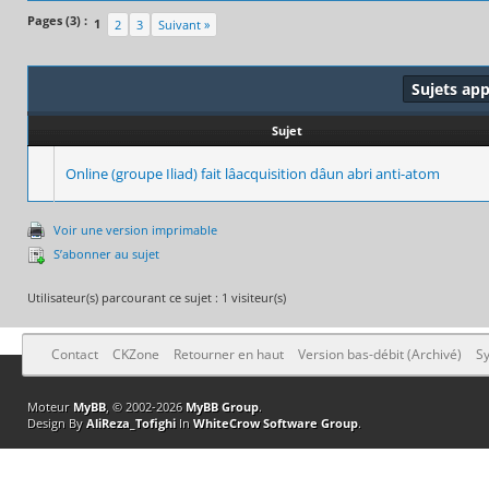
Pages (3) :
1
2
3
Suivant »
Sujets ap
Sujet
Online (groupe Iliad) fait lâacquisition dâun abri anti-atom
Voir une version imprimable
S’abonner au sujet
Utilisateur(s) parcourant ce sujet : 1 visiteur(s)
Contact
CKZone
Retourner en haut
Version bas-débit (Archivé)
Sy
Moteur
MyBB
, © 2002-2026
MyBB Group
.
Design By
AliReza_Tofighi
In
WhiteCrow Software Group
.