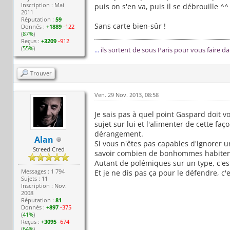
Inscription : Mai
puis on s'en va, puis il se débrouille ^^
2011
Réputation :
59
Sans carte bien-sûr !
Donnés :
+1889
-122
(
87%
)
Reçus :
+3209
-912
(
55%
)
...
ils sortent de sous Paris pour vous faire d
Trouver
Ven. 29 Nov. 2013, 08:58
Je sais pas à quel point Gaspard doit v
sujet sur lui et l'alimenter de cette faç
dérangement.
Alan
Si vous n'êtes pas capables d'ignorer 
Streed Cred
savoir combien de bonhommes habitent
Autant de polémiques sur un type, c'est 
Messages : 1 794
Et je ne dis pas ça pour le défendre, 
Sujets : 11
Inscription : Nov.
2008
Réputation :
81
Donnés :
+897
-375
(
41%
)
Reçus :
+3095
-674
(
64%
)