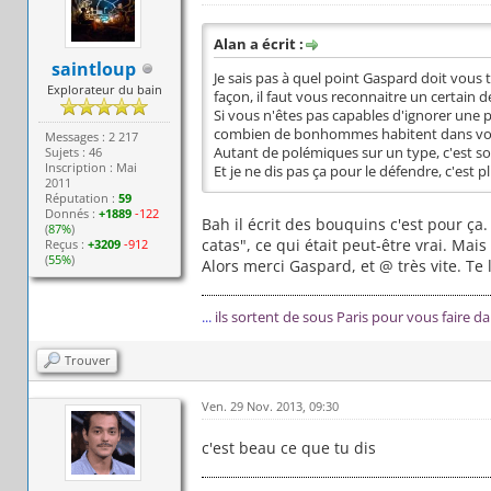
Alan a écrit :
saintloup
Je sais pas à quel point Gaspard doit vous t
Explorateur du bain
façon, il faut vous reconnaitre un certain
Si vous n'êtes pas capables d'ignorer une 
combien de bonhommes habitent dans vot
Messages : 2 217
Sujets : 46
Autant de polémiques sur un type, c'est soi
Inscription : Mai
Et je ne dis pas ça pour le défendre, c'es
2011
Réputation :
59
Donnés :
+1889
-122
Bah il écrit des bouquins c'est pour ça.
(
87%
)
catas", ce qui était peut-être vrai. Mais
Reçus :
+3209
-912
(
55%
)
Alors merci Gaspard, et @ très vite. Te
...
ils sortent de sous Paris pour vous faire d
Trouver
Ven. 29 Nov. 2013, 09:30
c'est beau ce que tu dis