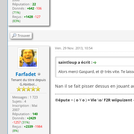
Réputation :
22
Donnés :
+642
-106
(
71%
)
Reçus :
+1428
-127
(
83%
)
Trouver
Ven. 29 Nov. 2013, 10:54
saintloup a écrit :
Alors merci Gaspard, et @ très vite. Te lais
Farfadet
Tenant du titre depuis
G.Abitbol...
Nan il se fait pisser dessus en jouant au
Messages : 1 723
®
épute
+ (
o
Y
o
)
= Vie
\
o
/
F2R wiipuizent
Sujets : 4
Inscription : Mai
2007
Réputation :
140
Donnés :
+2429
-1257
(
31%
)
Reçus :
+2339
-1984
(
8%
)