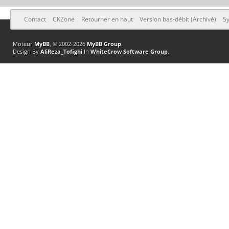
Contact
CKZone
Retourner en haut
Version bas-débit (Archivé)
Sy
Moteur
MyBB
, © 2002-2026
MyBB Group
.
Design By
AliReza_Tofighi
In
WhiteCrow Software Group
.