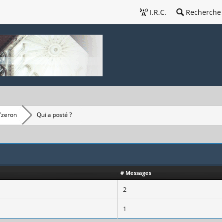
I.R.C.
Recherche
Yzeron
Qui a posté ?
# Messages
2
1