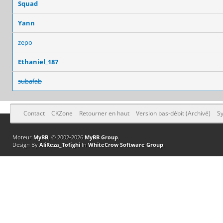
Squad
Yann
zepo
Ethaniel_187
subafab
Contact
CKZone
Retourner en haut
Version bas-débit (Archivé)
Sy
Moteur
MyBB
, © 2002-2026
MyBB Group
.
Design By
AliReza_Tofighi
In
WhiteCrow Software Group
.