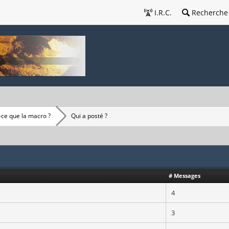
I.R.C.
Recherche
-ce que la macro ?
Qui a posté ?
# Messages
4
3