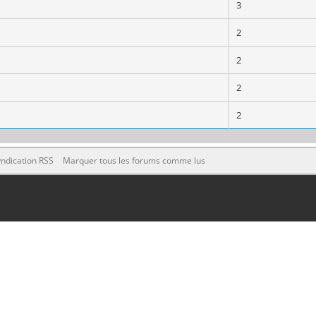
3
2
2
2
2
ndication RSS
Marquer tous les forums comme lus