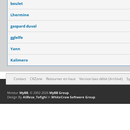
boulet
Lhermine
gaspard duval
gglelfe
Yann
Kalimero
Contact
CKZone
Retourner en haut
Version bas-débit (Archivé)
Sy
Moteur
MyBB
, © 2002-2026
MyBB Group
.
Design By
AliReza_Tofighi
In
WhiteCrow Software Group
.