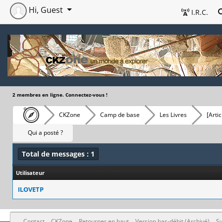
Hi, Guest
I.R.C.
2 membres en ligne. Connectez-vous !
CKZone
Camp de base
Les Livres
[Arti
Qui a posté ?
Total de messages : 1
Utilisateur
ILOVETP
Contact
CKZone
Retourner en haut
Version bas-débit (Archivé)
Sy