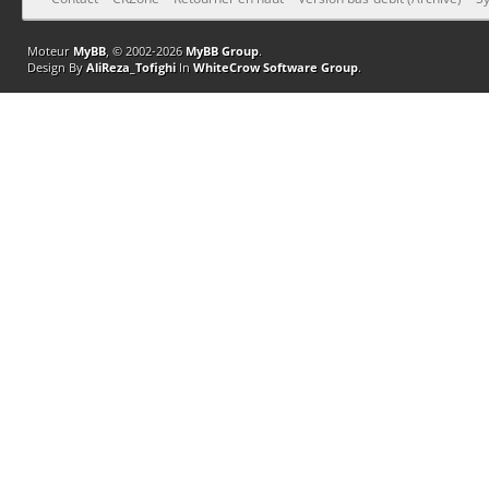
Moteur
MyBB
, © 2002-2026
MyBB Group
.
Design By
AliReza_Tofighi
In
WhiteCrow Software Group
.