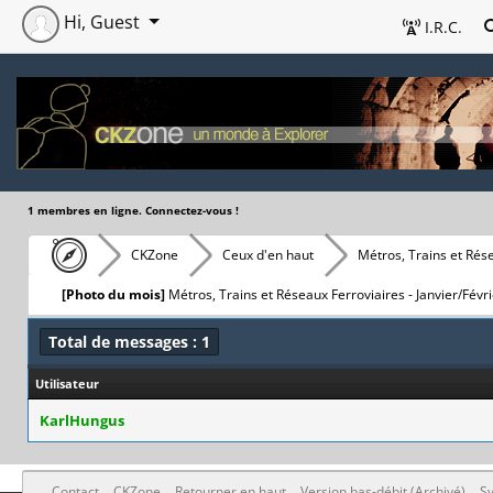
Hi, Guest
I.R.C.
1 membres en ligne. Connectez-vous !
CKZone
Ceux d'en haut
Métros, Trains et Rés
[Photo du mois]
Métros, Trains et Réseaux Ferroviaires - Janvier/Févr
Total de messages : 1
Utilisateur
KarlHungus
Contact
CKZone
Retourner en haut
Version bas-débit (Archivé)
Sy