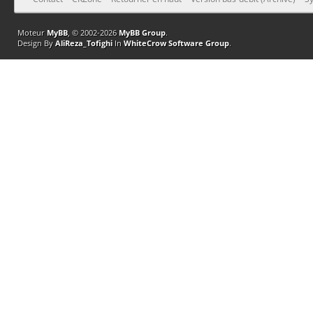
Moteur
MyBB
, © 2002-2026
MyBB Group
.
Design By
AliReza_Tofighi
In
WhiteCrow Software Group
.