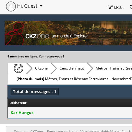
Hi, Guest
I.R.C.
4 membres en ligne. Connectez-vous !
CKZone
Ceux d'en haut
Métros, Trains et Rés
[Photo du mois]
Métros, Trains et Réseaux Ferroviaires - Novembre
Total de messages : 1
Utilisateur
KarlHungus
Contact
CKZone
Retourner en haut
Version bas-débit (Archivé)
Sy