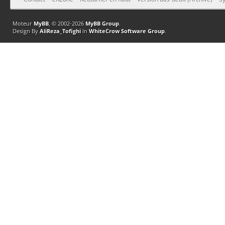
Moteur
MyBB
, © 2002-2026
MyBB Group
.
Design By
AliReza_Tofighi
In
WhiteCrow Software Group
.