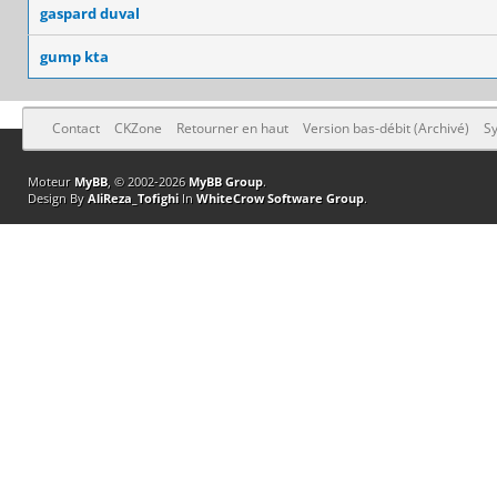
gaspard duval
gump kta
Contact
CKZone
Retourner en haut
Version bas-débit (Archivé)
Sy
Moteur
MyBB
, © 2002-2026
MyBB Group
.
Design By
AliReza_Tofighi
In
WhiteCrow Software Group
.