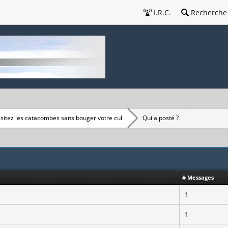
I.R.C.
Recherche
isitez les catacombes sans bouger votre cul
Qui a posté ?
# Messages
1
1