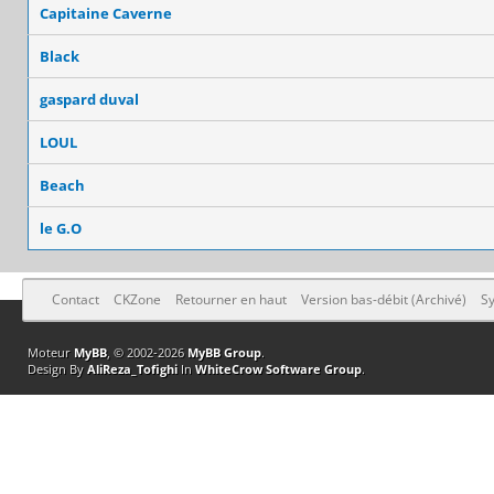
Capitaine Caverne
Black
gaspard duval
LOUL
Beach
le G.O
Contact
CKZone
Retourner en haut
Version bas-débit (Archivé)
Sy
Moteur
MyBB
, © 2002-2026
MyBB Group
.
Design By
AliReza_Tofighi
In
WhiteCrow Software Group
.