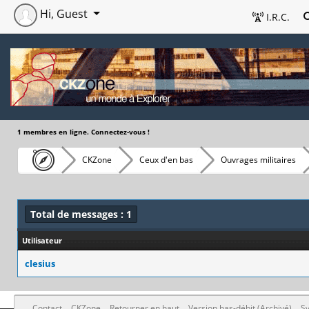
Hi, Guest
I.R.C.
1 membres en ligne. Connectez-vous !
CKZone
Ceux d'en bas
Ouvrages militaires
Total de messages : 1
Utilisateur
clesius
Contact
CKZone
Retourner en haut
Version bas-débit (Archivé)
Sy