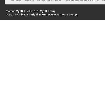
Moteur
MyBB
, © 2002-2026
MyBB Group
.
Design By
AliReza_Tofighi
In
WhiteCrow Software Group
.